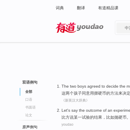
词典
翻译
有道精品课
中
有道 - 网易旗下搜索
双语例句
The
two
boys
agreed
to
decide
the m
全部
这
两个
孩子
同意
用
掷
硬币的方法
来
决
口语
《新英汉大辞典》
书面语
Let's
say
the
outcome
of
an
experime
论文
比方
说
某一
试验
的
结果
，
比如
抛
硬币
youdao
原声例句