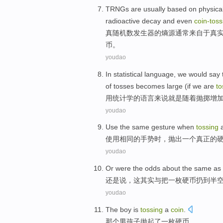
TRNGs
are
usually
based
on
physica
radioactive
decay
and even
coin-
toss
真
随机数
发生器的熵源
通常
来自
于
真
币。
youdao
In
statistical
language
, we would
say
of
tosses
becomes large (if we are
to
用
统计学
的
语言
来说
就是
随着
抛掷
增加
youdao
Use
the
same
gesture
when
tossing
使用
相同
的
手势
时，
抛出
一个
真正
的
youdao
Or
were
the
odds
about
the
same as
还是
说
，
这
其实
与
把一枚
硬币
扔
到半
youdao
The boy
is
tossing
a
coin
.
那个
男孩子
抛
起
了一
枚硬币。