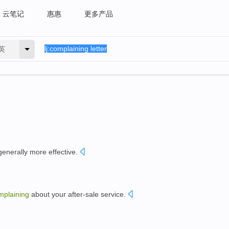
云笔记
惠惠
更多产品
英
generally
more
effective
.
mplaining
about
your
after-sale
service
.