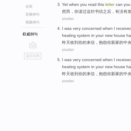
Yet
when
you
read
this
letter
can you
全部
然而
，
你
读过
这
封书信之后
，
有没有
音频例句
youdao
视频例句
I
was very
concerned when
I
receive
权威例句
heating
system
in your new
house
ha
昨天
收到
你
的
来信
，
抱怨
你
新家
的
中
youdao
go
返回词典
top
I
was very
concerned when
I
receive
heating
system
in your new
house
ha
昨天
收到
你
的
来信
，
抱怨
你
新家
的
中
youdao