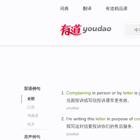
词典
翻译
有道精品课
中
有道 - 网易旗下搜索
双语例句
Complaining
in person
or
by
letter
is 
全部
当面
投诉
或
写信
投诉
通常
更
有效
。
口语
youdao
书面语
I'm
writing
this
letter
in
purpose
of
co
论文
我
写
这
封信
要投诉
你们
的
售后
服务
。
youdao
原声例句