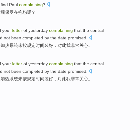
find
Paul
complaining
?
发现
保罗
在抱怨
呢？
d
your
letter
of
yesterday
complaining
that
the
central
d not been
completed by
the
date
promised.
央
加热
系统
未
按
规定
时间
装好，对此
我
非常
关心
。
d
your
letter
of
yesterday
complaining
that
the
central
d not been
completed by
the
date
promised.
央
加热
系统
未
按
规定
时间
装好，对此
我
非常
关心
。