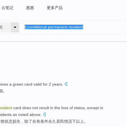
云笔记
惠惠
更多产品
英
ives a green card
valid for
2
years
.
期
。
esident
card
does not
result in
the
loss
of
status
,
except
in
sidents
as noted
above
.
导致
状态
损失
，
除了
在
有
条件永久
居民
情况
下
以上。