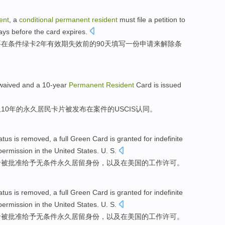
ent
, a
conditional
permanent
resident
must
file
a petition
to
ays
before
the
card
expires
.
要
在条件
绿卡
2年
有效期
失效
前
的
90
天
填写
一
份
申请
来
解除
条
waived
and
a
10-year
Permanent
Resident
Card
is
issued
且
10年
的
永久
居民
卡片
被
发布
在案件的
USCIS
认同
。
atus is
removed
, a
full
Green
Card
is
granted
for
indefinite
permission
in
the
United
States. U. S.
卡
被
批准
给予
无条件
永久
居留
身份
，
以及
在
美国
的
工作
许可
。
atus is
removed
, a
full
Green
Card
is
granted
for
indefinite
permission
in
the
United
States. U. S.
卡
被
批准
给予
无条件
永久
居留
身份
，
以及
在
美国
的
工作
许可
。