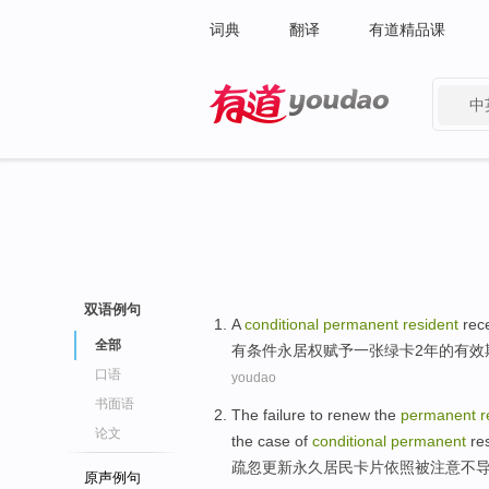
词典
翻译
有道精品课
中
有道 - 网易旗下搜索
双语例句
A
conditional
permanent
resident
rece
全部
有
条件
永
居权
赋予一张绿卡2年的
有效
口语
youdao
书面语
The failure to
renew
the
permanent
r
论文
the case
of
conditional
permanent
re
疏忽
更新
永久
居民
卡片
依照被注意
不
原声例句