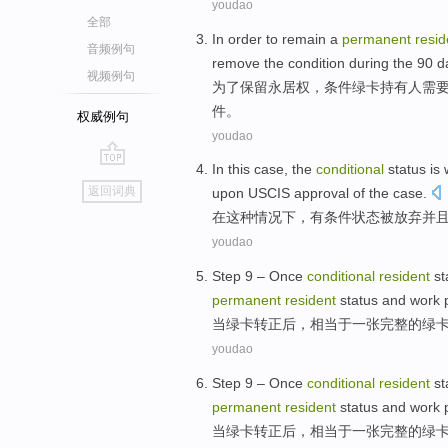
youdao
全部
In order to
remain
a
permanent
resid
音频例句
remove the
condition
during
the
90
d
视频例句
为了
保留
永
居权，
条件
绿卡
持有人需
件
。
权威例句
youdao
In
this
case
,
the
conditional
status
is
go
返回词典
upon USCIS
approval
of
the
case
.
top
在
这种
情况下
，
有
条件
状态
被放弃
并
youdao
Step 9 –
Once
conditional
resident
st
permanent
resident
status
and
work
当
绿卡
转正后
，相当于一张
完整
的
绿
youdao
Step 9 –
Once
conditional
resident
st
permanent
resident
status
and
work
当
绿卡
转正后
，相当于一张
完整
的
绿