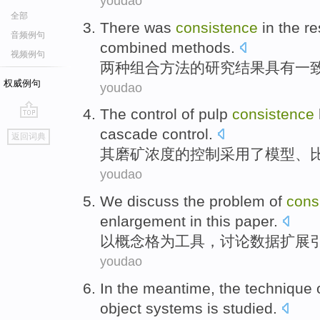
youdao
全部
There was
consistence
in
the
re
音频例句
combined
methods
.
视频例句
两种
组合
方法
的
研究结果
具有一
权威例句
youdao
The
control
of
pulp
consistence
go
cascade
control.
返回词典
top
其
磨矿
浓度
的
控制
采用
了
模型
、
youdao
We
discuss
the
problem
of
cons
enlargement
in this paper.
以
概念格为工具
，
讨论
数据
扩展
youdao
In the meantime
, the
technique
object
systems
is
studied
.