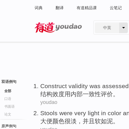
词典
翻译
有道精品课
云笔记
中英
有道 - 网易旗下搜索
双语例句
Construct
validity
was assesse
全部
结构
效
度
用
内部
一致性评价。
口语
youdao
书面语
Stools
were
very
light
in
color
an
论文
大便
颜色
很
淡
，
并且软如
泥。
原声例句