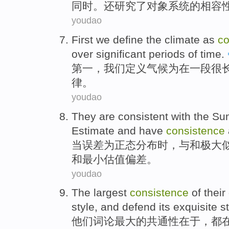
同时
。
还
研究了
对象
系统
的
相容
youdao
First
we
define
the
climate
as
co
over
significant
periods
of
time
.
第一
，
我们
定义
气候
为
在
一段很
律
。
youdao
They are
consistent
with
the S
Estimate
and
have
consistence
当
误差
为正态分布时，
与
和
极大
和最小估值偏差。
youdao
The
largest
consistence
of
their
style
, and
defend
its
exquisite
st
他们
词
论
最大
的
共通性
在于，都