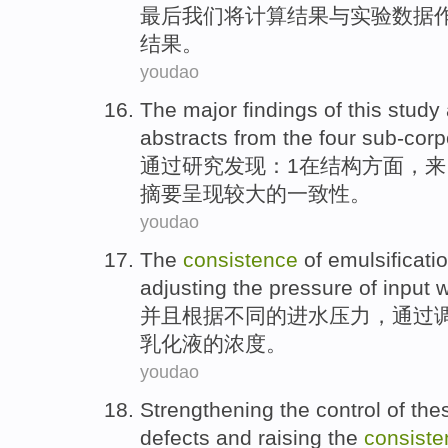
最后
我们
将
计算结果
与
实验
数据
结果。
youdao
The
major
findings
of
this study
abstracts
from
the four sub-cor
通过
研究发现
：
1
在
结构
方面
，
来
摘要
呈现
较大的一致性。
youdao
The
consistence
of
emulsificati
adjusting the
pressure
of input w
并且根据不同
的
进水
压力
，
通过
乳化液
的
浓度
。
youdao
Strengthening the
control
of
the
defects
and
raising
the
consiste