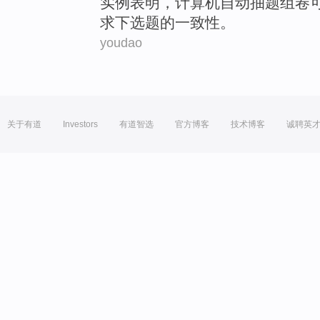
实例
表明
，
计算机
自动
抽
题
组
卷
求下选题
的
一致性
。
youdao
关于有道
Investors
有道智选
官方博客
技术博客
诚聘英