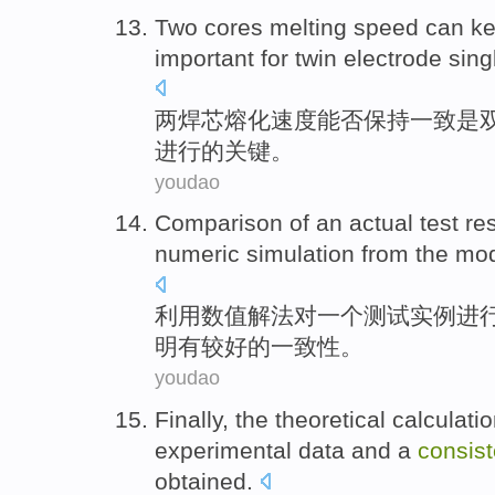
Two
cores
melting
speed
can
k
important for twin electrode
sing
两
焊芯
熔化
速度
能否
保持
一致
是
进行的关键。
youdao
Comparison
of
an
actual
test
re
numeric
simulation
from the mo
利用
数值解法
对
一个
测试
实例
进
明有
较好的
一致性
。
youdao
Finally
,
the theoretical
calculatio
experimental
data
and a
consis
obtained
.