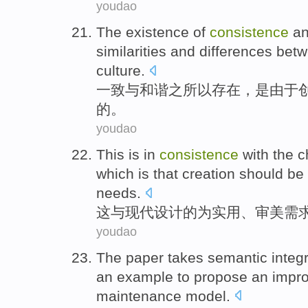
youdao
The
existence
of
consistence
a
similarities
and differences bet
culture
.
一致
与
和谐之所以
存在
，
是
由于
的。
youdao
This
is
in
consistence
with
the
c
which
is that
creation
should be
needs
.
这
与
现代
设计
的
为
实用
、
审美
需
youdao
The paper
takes
semantic
integ
an
example to
propose
an
impr
maintenance
model
.