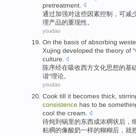
pretreatment
.
通过
加强
对
这些
因素
控制
，
可
减
理
产品
的重现性。
youdao
On
the
basis
of
absorbing
weste
Xujing
developed the
theory
of
"
culture
.
陈
序经
在
吸收
西方
文化
思想
的
基
谐”
理论
。
youdao
Cook till
it
becomes
thick
,
stirri
consistence
has
to be
somethin
cool
the cream.
待
炖
到锅里的
东西
成
浓
稠状后，
粘稠
的
像
酸奶
一样的糊糊后，
就