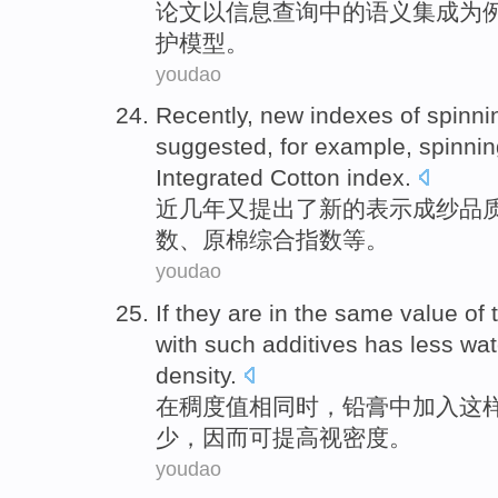
论文
以
信息
查询
中的
语义
集成
为
护
模型。
youdao
Recently
,
new
indexes
of
spinni
suggested
,
for example
,
spinnin
Integrated
Cotton
index.
近几年
又
提出
了
新的
表示成
纱
品
数
、
原棉
综合
指数等。
youdao
If they are
in the same
value
of
with
such
additives
has
less
wat
density
.
在
稠度
值
相同时，
铅
膏中
加入
这
少
，
因而
可
提高
视
密度。
youdao