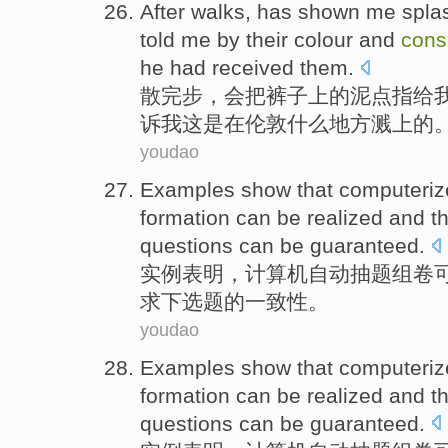
After walks
,
has shown me spla
told
me
by their
colour
and
cons
he had received them.
散
完
步，会把
裤子
上
的
泥点指给
诉
我这是
在
伦敦
什么
地方
溅上的
youdao
Examples
show that
computeriz
formation
can
be
realized
and t
questions
can be
guaranteed
.
实例
表明
，
计算机
自动
抽
题
组
卷
求下选题
的
一致性
。
youdao
Examples
show that
computeriz
formation
can
be
realized
and t
questions
can be
guaranteed
.