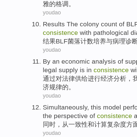
雅
的
格调
。
youdao
Results The
colony
count
of
BL
consistence
with
pathological
di
结果
BLF
菌落
计数
培养
与
病理
诊
youdao
By
an
economic
analysis
of
sup
legal
supply
is
in
consistence
wi
通过
对
法律
供给
进行
经济
分析
，
济
规律
的。
youdao
Simultaneously
, this
model
perf
the
perspective
of
consistence
同时
，
从
一致性
和
计算
复杂度
方
youdao