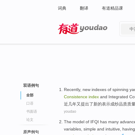
词典
翻译
有道精品课
中
有道 - 网易旗下搜索
双语例句
Recently
,
new
indexes
of
spinning ya
全部
Consistence
index
and
Integrated
Co
口语
近几年
又
提出
了
新的
表示成
纱
品质质
书面语
youdao
论文
The
model
of IFQI
has many advances
variables,
simple
and
intuitive
,
having
原声例句