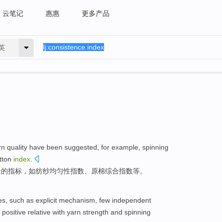
云笔记
惠惠
更多产品
英
rn
quality
have been
suggested
,
for example
,
spinning
tton
index
.
量
的
指标
，
如
纺纱
均匀性
指数
、
原棉
综合
指数等。
, such as explicit mechanism,
few
independent
 positive
relative
with
yarn
strength
and
spinning