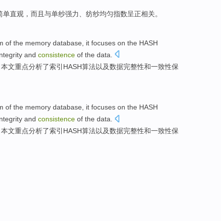
简单
直观
，
而且
与
单纱
强力
、
纺纱
均匀指数
呈正
相关
。
m
of
the
memory
database
,
it focuses
on the
HASH
integrity
and
consistence
of the
data
.
，
本文
重点分析了
索引
HASH
算法
以及
数据
完整性
和
一致性
保
m
of
the
memory
database
,
it focuses
on the
HASH
integrity
and
consistence
of the
data
.
，
本文
重点分析了
索引
HASH
算法
以及
数据
完整性
和
一致性
保