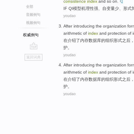
consistence
index
and so on.
全部
IF QI
模型
机
理性
强、
自变量
少
、形式
音频例句
youdao
视频例句
After
introducing
the
organization
for
arithmetic
of
index
and
protection
of
权威例句
在
介绍
了
内存
数据库
的
组织
形式
之后
护
。
go
youdao
返回词典
top
After
introducing
the
organization
for
arithmetic
of
index
and
protection
of
在
介绍
了
内存
数据库
的
组织
形式
之后
护
。
youdao