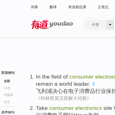
词典
翻译
有道精品课
云笔记
中英
有道 - 网易旗下搜索
双语例句
In the
field
of
consumer
electron
全部
remain
a
world
leader
.
口语
飞利浦
决心
在
电子
消费品
行业
保
书面语
《柯林斯英汉双解大词典》
论文
Take
consumer
electronics
site
原声例句