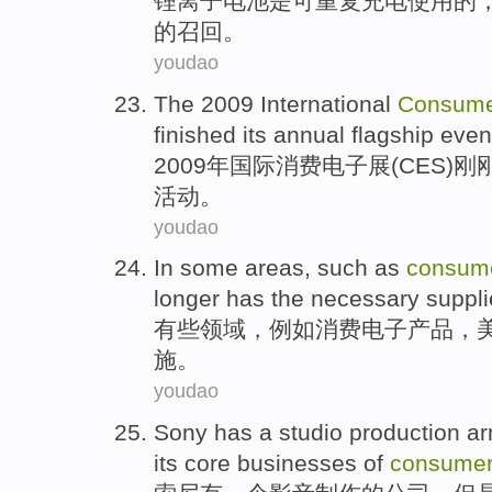
锂离子
电池
是
可重复充电使用
的
的
召回
。
youdao
The 2009
International
Consum
finished
its
annual
flagship
even
2009年
国际
消费
电子展
(
CES
)
刚
活动
。
youdao
In some
areas
,
such as
consum
longer has
the
necessary
suppli
有些
领域
，
例如
消费
电子产品
，
施
。
youdao
Sony
has
a
studio
production
a
its core
businesses
of
consume