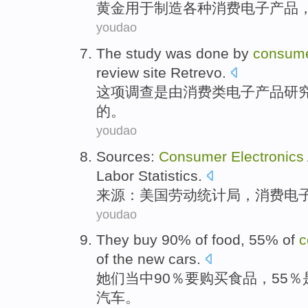
黄金
用于
制造
各种
消费
电子产品
youdao
The study
was
done
by
consum
review
site
Retrevo
.
这项
调查
是
由
消费类
电子产品
研
的。
youdao
Sources
:
Consumer
Electronics
Labor
Statistics
.
来源
：
美国
劳动
统计局
，
消费
电
youdao
They
buy
90% of
food
, 55%
of
c
of
the new cars.
她们
当中90％要
购买
食品
，55％
汽车。