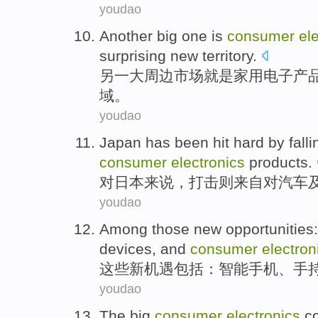
youdao
Another
big
one
is
consumer
el
surprising
new
territory
.
另一
大
周边市场
就是
家用
电子产
域。
youdao
Japan
has been
hit
hard
by falli
consumer
electronics
products
.
对
日本
来说，
打击
则来自对
汽车
youdao
Among those
new
opportunities
devices
,
and
consumer
electron
这些
新
机遇包括
：
智能
手机
、
手
youdao
The big
consumer
electronics
c