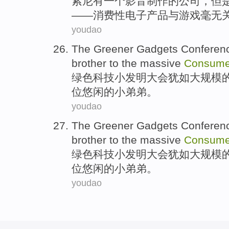
索尼
有
一个
影音
制作
的公司，但
——消费性
电子产品
与
游戏
毫无
youdao
The Greener
Gadgets
Conferen
brother
to
the massive
Consume
绿色
科技小发明
大会
犹如
大规模
位悠闲
的
小
弟弟。
youdao
The Greener
Gadgets
Conferen
brother
to
the massive
Consume
绿色
科技小发明
大会
犹如
大规模
位悠闲
的
小
弟弟。
youdao