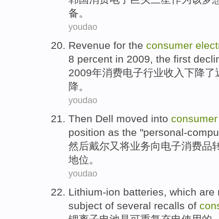
备
。
youdao
Revenue
for the
consumer
elect
8 percent in 2009,
the first
decli
2009年
消费
电子
行业
收入
下降
了
降
。
youdao
Then
Dell
moved
into
consume
position
as the "
personal-compu
然后
戴尔又将业务向
电子
消费品
地位
。
youdao
Lithium-ion
batteries
,
which are
subject
of
several
recalls
of
con