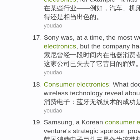
在
某些
行业
——
例如
，
汽车
、
机
得
还是相当
出色
的。
youdao
Sony
was
, at
a
time
, the
most w
electronics
,
but
the company
ha
索尼
曾经
一
段时间
内在
电器
消费
这家
公司
已
失去了
它昔日的辉煌
youdao
Consumer
electronics
:
What do
wireless
technology
reveal abou
消费
电子
：
蓝牙
无线
技术
的
成功
youdao
Samsung
, a
Korean
consumer
e
venture
's
strategic
sponsor
,
pro
韩国
消费
电子
巨头
三星
作为
该
梦