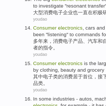
to
investigate
"
resonant
transfer
大型
消费
电子
企业
也
一直在
积极
youdao
Consumer
electronics
,
cars
and
been
"
listening
"
to commands
f
多年
来，
消费
电子产品
、
汽车
和
者
的指令。
youdao
Consumer
electronics
is the lar
by clothing,
beauty
and
grocery
其中
电子
类
的
消费
居于首位，
接
品类。
youdao
In
some
industries
-
autos
,
mach
electronics
,
for example
-
it
has