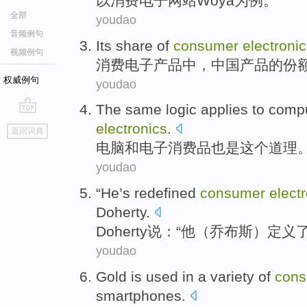
以
消费
电子
网站
Woya
为
例
。
全部
youdao
音频例句
Its
share
of
consumer
electroni
视频例句
消费
电子
产品
中
，中国产品的
份
权威例句
youdao
The
same logic
applies to
comp
go
electronics
.
返回词典
top
电脑
和
电子
消费品
也是
这个
道理
youdao
“
He
’s
redefined
consumer
elect
Doherty
.
Doherty
说：“
他
（乔布斯）
定义
youdao
Gold
is used
in
a variety of
con
smartphones
.