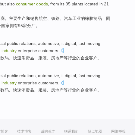
but
also
consumer
goods
, from
its
95
plants located
in
21
应商
。主要生产
和
销售
航空
、
铁路
、
汽车
工业
的橡胶制品，
同
个国家拥有95家
分厂
。
cial
public
relations,
automotive
,
it
digital
,
fast
moving
e
industry
enterprise
customers
.
T
数码
、
快速
消费品
、
服装
、
房地产
等
行业
的
企业
客户
。
cial
public
relations,
automotive
,
it
digital
,
fast
moving
e
industry
enterprise
customers
.
T
数码
、
快速
消费品
、
服装
、
房地产
等
行业
的
企业
客户
。
方博客
技术博客
诚聘英才
联系我们
站点地图
网络举报