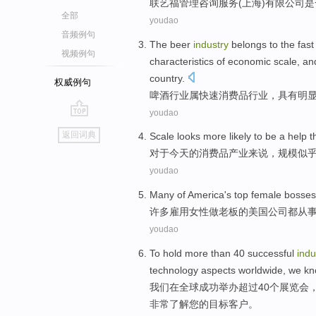
联
艺福
管理
咨询
服务
(
上海
)
有限公司
是
全部
youdao
音频例句
The
beer
industry
belongs to the
fast
视频例句
characteristics
of
economic
scale
, a
country
.
权威例句
啤酒
行业
属
快速
消费品
行业，
具有
明
youdao
go
返回词典
Scale
looks
more
likely
to
be a
help
t
top
对于
今天
的
消费品
产业来说，
规模
似
youdao
Many
of
America
's top
female
bosses
许多
雇用
女性
做老板
的
美国
公司
都从
youdao
To
hold
more than
40
successful
indu
technology
aspects worldwide
,
we
kn
我们
在
全球
成功
举办
超过
40个
展览会
非常
了解
您
的
目标
客户
。