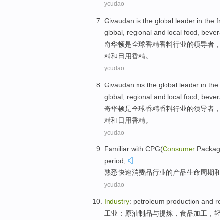
youdao
Givaudan
is
the
global
leader
in the
f
global
, regional and
local
food
,
bever
奇
华顿
是
全球
香精
香料
行业
的
领导者
精
和
日用香精。
youdao
Givaudan nis
the
global
leader
in the
global, regional
and
local
food
,
bever
奇
华顿
是
全球
香精
香料
行业
的
领导者
精
和
日用香精。
youdao
Familiar with
CPG
(
Consumer
Packa
period;
熟悉
快速
消费品
行业
的
产品
生命
周期
youdao
Industry
:
petroleum
production
and
r
工业
：
原油
制品
与
提炼
，
食品
加工
，