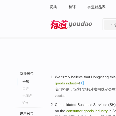
词典
翻译
有道精品课
中
有道 - 网易旗下搜索
双语例句
We
firmly believe
that
Hongxiang
this
全部
goods
industry
!
口语
我们
坚信
：“宏
祥
”
这
颗
璀璨
明珠定
会
在
书面语
youdao
论文
Consolidated
Business
Services
(
SH
on the
consumer
goods
industry
in
As
原声例句