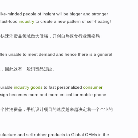
like-minded
people of insight
will
be
bigger
and stronger
,
fast-food
industry
to
create
a
new
pattern of self-heating
!
将
快速
消费品
领域
做
大做强
，
开创
自热
速食
行业
新
格局
！
ften
unable
to
meet
demand
and
hence
there
is a
general
求
，
因此
这
有
一般
消费品
短缺
。
urable
industry
goods
to
fast
personalized
consumer
sign
becomes more and more
critical for mobile phone
速
个性
消费品
，手机
设计
项目
的
速度
越来越
决定着一个
企业
的
ufacture
and
sell
rubber
products to
Global
OEMs
in the