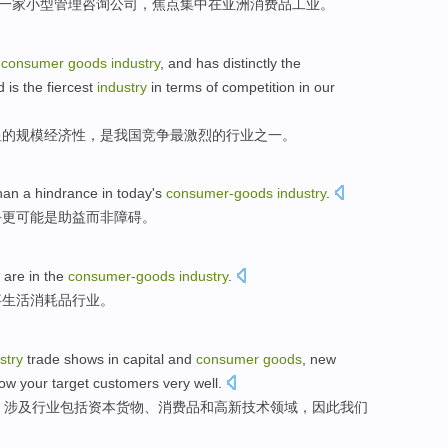
一家
小型
管理咨询
公司
，
焦点
集中在亚洲
消费品
工业
。
consumer
goods
industry
, and
has
distinctly
the
nd
is
the fiercest
industry
in terms of competition
in our
显
的
规模
经济性
，
是
我国
竞争
最
激烈的行业之一。
han a hindrance
in
today
's
consumer-
goods
industry
.
乎
更
可能
是
助益
而
非障碍。
are in the
consumer-
goods
industry
.
事生活
消耗品
行业
。
stry
trade shows
in
capital
and
consumer
goods
,
new
ow
your
target
customers
very well
.
，涉及
行业
包括
资本
货物
、
消费品
和
高新
技术
领域
，因此我们