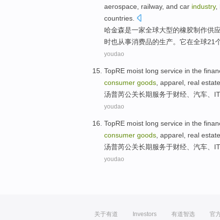
aerospace
,
railway
, and
car
industry
,
countries
.
哈金
森
是
一家
全球
大型
的
橡胶
制作
供
时
也
从事
消费品
的生产。
它
在全球21
youdao
TopRE
moist
long
service
in the
finan
consumer
goods
,
apparel
,
real estat
汤普芮
公关
长期
服务
于
财经
、
汽车
、
I
youdao
TopRE
moist
long
service
in the
finan
consumer
goods
,
apparel
,
real estat
汤普芮
公关
长期
服务
于
财经
、
汽车
、
I
youdao
关于有道
Investors
有道智选
官