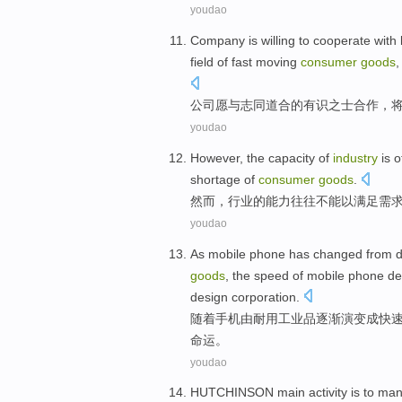
youdao
Company
is willing to
cooperate
with
field
of
fast
moving
consumer
goods
公司
愿
与
志同道合
的
有识之士
合作
，
youdao
However
, the
capacity
of
industry
is o
shortage
of
consumer
goods
.
然而
，
行业
的
能力
往往
不能
以
满足
需
youdao
As
mobile
phone
has changed
from
d
goods
, the
speed
of
mobile phone
de
design
corporation
.
随着
手机
由
耐用工业品逐渐演变
成
快
命运。
youdao
HUTCHINSON main activity
is
to
man