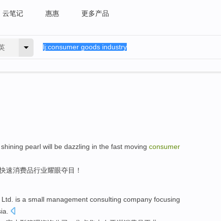
云笔记
惠惠
更多产品
英
shining pearl
will be
dazzling
in the
fast
moving
consumer
快速
消费品行业
耀眼
夺目！
)
Ltd.
is
a
small
management
consulting
company
focusing
ia
.