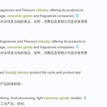
ragrances
and Flavours
industry
, offering its products
to
age
,
consumer
goods
and
fragrances
companies
.
，
向
全球
及
当地
的
食品
，
饮料
，
消费品
及
香精
公司提供食用香
fragrances
and Flavours
industry
, offering its products
to
age
,
consumer
goods
and
fragrances
companies
.
，
向
全球
及
当地
的
食品
，
饮料
，
消费品
及
香精
公司
提供食用香
ged
Goods
)
industry
product
life
cycle
and
product last
和
产品的
保鲜期
；
efining
,
food
processing
,
light
consumer
goods
,
textiles
.
轻工业
产品
，纺织。