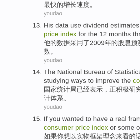
最快
的增长速度。
youdao
His
data
use
dividend
estimates
price
index
for the 12 months
th
他
的
数据
采用
了
2009年的
股息
预
数
。
youdao
The National
Bureau of
Statistic
studying
ways to
improve
the
c
国家
统计局
已经
表示
，
正
积极
研
计体系
。
youdao
If
you
wanted to
have a
real
fra
consumer
price
index
or
some o
如果
你
想
以
实物
框架理念来看
的