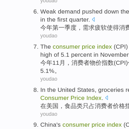
youdao
Weak
demand
pushed down th
in
the first
quarter
.
今年
第
一季度
，
需求
疲软
使得
消
youdao
The
consumer
price
index
(
CPI
)
high
of
5.1 percent in
November
今年
11
月，
消费者
物价
指数
(
CPI
5.1%。
youdao
In
the United States
,
groceries 
Consumer
Price
Index
.
在
美国
，
食品类
只
占
消费者
价格
youdao
China
's
consumer
price
index
(C