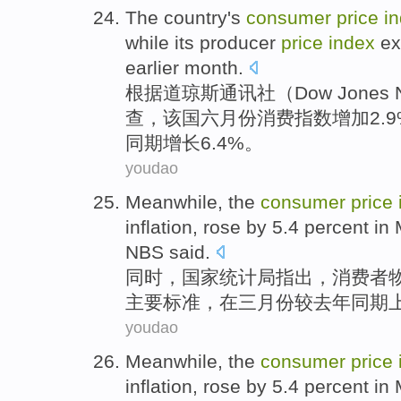
The
country's
consumer
price
i
while
its
producer
price
index
ex
earlier
month
.
根据
道琼斯
通讯社（Dow Jones N
查，
该国
六月份
消费
指数
增加
2.
同期
增长
6.4%。
youdao
Meanwhile
, the
consumer
price
inflation
,
rose by
5.4 percent
in
NBS
said.
同时
，
国家
统计局指出，
消费者
主要
标准
，
在
三月份
较
去年
同期
youdao
Meanwhile
, the
consumer
price
inflation
,
rose by
5.4 percent
in