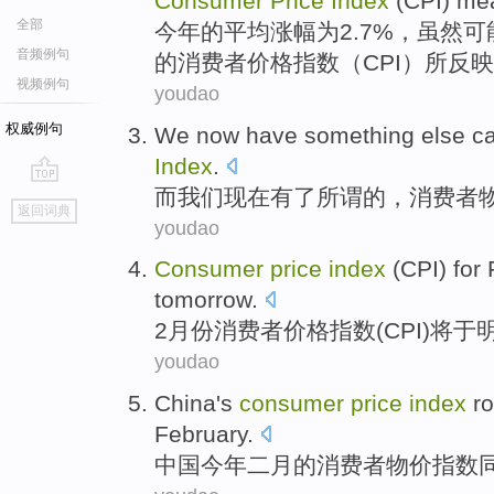
Consumer
Price
Index
(
CPI
)
me
全部
今年
的
平均
涨幅为2.7%，虽然
可
音频例句
的
消费者
价格
指数
（
CPI
）
所反映
视频例句
youdao
权威例句
We
now
have
something else
ca
Index
.
而
我们
现在
有
了
所谓
的，
消费者
go
返回词典
top
youdao
Consumer
price
index
(
CPI
) for
tomorrow.
2
月份
消费者
价格
指数
(
CPI
)
将于
youdao
China
's
consumer
price
index
r
February.
中国
今年
二月的
消费者
物价
指数