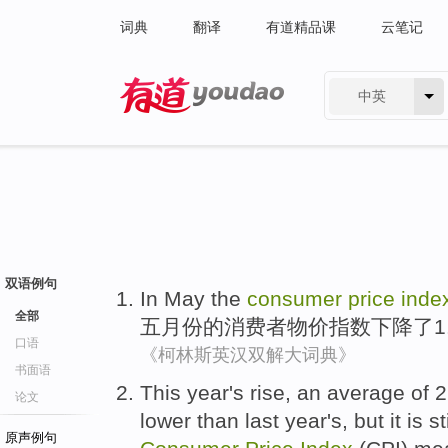
词典
翻译
有道精品课
云笔记
中英
有道 - 网易旗下搜索
双语例句
In May
the
consumer
price
inde
全部
五月份
的
消费者
物价
指数
下降
了1
口语
《柯林斯英汉双解大词典》
书面语
This
year
's
rise,
an average
of 2
论文
lower than
last year
's,
but
it is st
原声例句