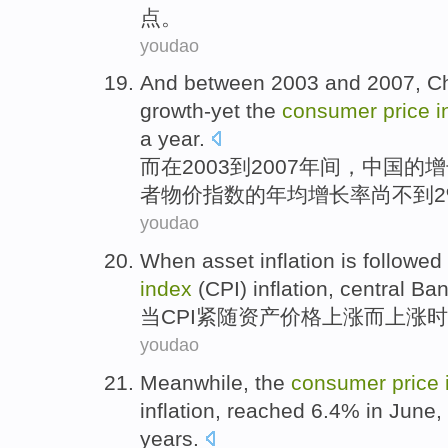
点。
youdao
And
between 2003 and 2007,
C
growth-yet the
consumer
price
i
a year.
而
在2003到2007年间，
中国
的增
者
物价
指数
的年均
增长率
尚不到2
youdao
When
asset
inflation is
followed
index
(
CPI
)
inflation
,
central Ba
当
CPI
紧随
资产
价格
上涨
而上涨时
youdao
Meanwhile
, the
consumer
price
inflation
,
reached
6.4%
in June
,
years
.