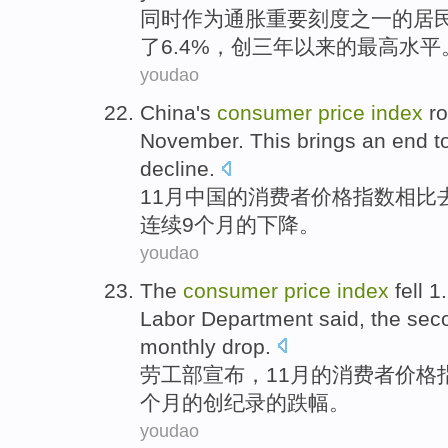
同时
作为
通胀
重要
刻度
之一的
居
了
6.4%，创
三
年以来
的
最高
水平
youdao
China
's
consumer
price
index
r
November
.
This brings an end
t
decline
.
11月
中国
的
消费者
价格
指数
相比
连续
9
个
月
的
下降
。
youdao
The
consumer
price
index
fell
1.
Labor Department
said,
the sec
monthly
drop
.
劳工部
宣布，
11月
的
消费者
价格
个
月
的创纪录的跌幅。
youdao