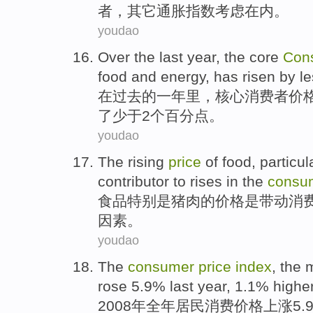
者
，
其它
通胀
指数考虑在内。
youdao
Over
the last
year
, the
core
Con
food
and
energy
,
has risen
by
l
在过去
的
一年里
，
核心
消费者
价
了少于2个百分点。
youdao
The
rising
price
of
food
,
particul
contributor
to
rises
in the
consu
食品
特别是
猪肉
的
价格
是带动
消
因素。
youdao
The
consumer
price
index
, the
rose 5.9% last
year
, 1.1%
highe
2008年
全年
居民消费
价格
上涨
5.