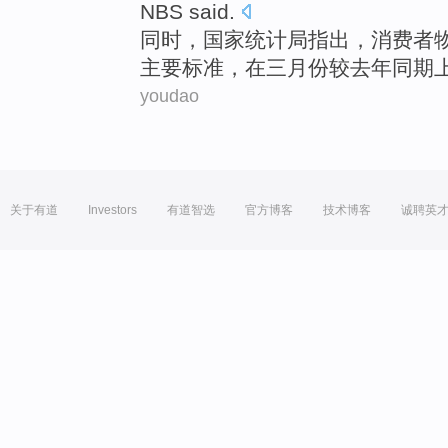
NBS
said.
同时
，
国家
统计局指出，
消费者
主要
标准
，
在
三月份
较
去年
同期
youdao
关于有道
Investors
有道智选
官方博客
技术博客
诚聘英