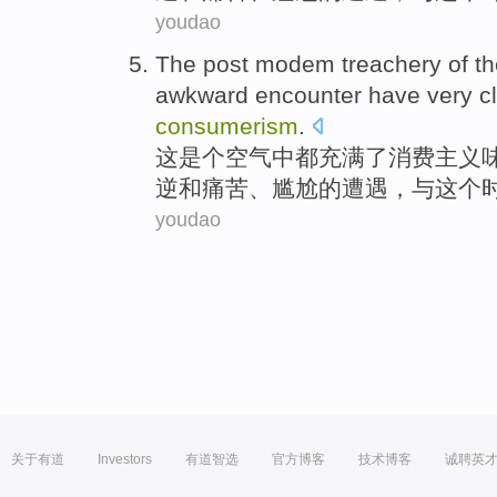
youdao
The
post
modem
treachery
of
th
awkward
encounter
have very
c
consumerism
.
这
是个空气中都充满
了
消费
主义
逆
和
痛苦、
尴尬
的
遭遇
，
与
这个
youdao
关于有道
Investors
有道智选
官方博客
技术博客
诚聘英