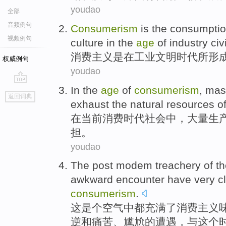
youdao
全部
音频例句
Consumerism
is
the
consumpti
视频例句
culture
in
the
age
of
industry
civ
消费
主义
是
在
工业
文明
时代
所形
权威例句
youdao
In
the
age
of
consumerism
,
mas
go
返回词典
top
exhaust the
natural resources
o
在
当前
消费
时代社会
中
，
大量
生
担。
youdao
The
post
modem
treachery
of
th
awkward
encounter
have very
c
consumerism
.
这
是个空气中都充满
了
消费
主义
逆
和
痛苦、
尴尬
的
遭遇
，
与
这个