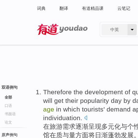
词典
翻译
有道精品课
云笔记
中英
有道 - 网易旗下搜索
双语例句
Therefore
the
development
of
qu
全部
will
get their
popularity
day by d
口语
age
in
which
tourists
' demand
a
书面语
individuation
.
论文
在
旅游
需求
逐渐
呈现
多元化
与
个
馆
在
质
与
量方面
将
日渐
蓬勃
发展
原声例句