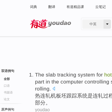
词典
翻译
有道精品课
云笔记
中英
有道 - 网易旗下搜索
双语例句
The
slab
tracking
system
for
ho
全部
part
in the
computer
controlling
口语
rolling
.
书面语
热连轧
机
板坯
跟踪
系统
是
连轧
过
论文
部分
。
youdao
原声例句