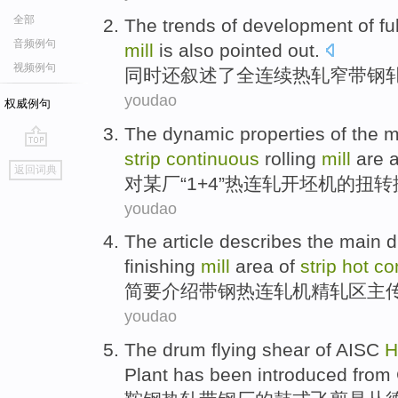
全部
The
trends
of
development
of
fu
音频例句
mill
is also
pointed out.
视频例句
同时
还
叙述了全连续
热轧
窄
带钢
youdao
权威例句
The
dynamic
properties
of
the m
strip
continuous
rolling
mill
are
go
返回词典
top
对某
厂
“
1
+
4
”热连轧开坯机
的
扭转
youdao
The
article describes the
main
d
finishing
mill
area
of
strip
hot
co
简要
介绍
带钢
热连轧机
精
轧
区
主
youdao
The
drum
flying
shear
of
AISC
H
Plant
has been introduced
from