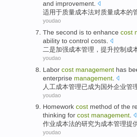
and
improvement
.
适用于
质量
成本
法
对
质量成本的
youdao
The second
is
to
enhance
cost
ability
to
control
costs
.
二
是
加强
成本
管理
，
提升
控制
成
youdao
Labor
cost
management
has be
enterprise
management
.
人工
成本
管理
已
成为
国外
企业
管
youdao
Homework
cost
method
of
the
r
thinking
for
cost
management
.
作业
成本
法
的
研究
为
成本
管理
提
youdao