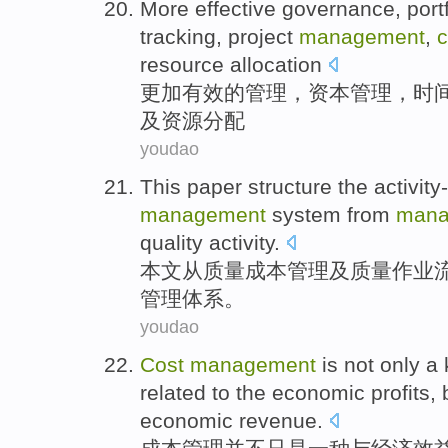
More
effective
governance
,
port
tracking
,
project
management
,
c
resource
allocation
更加
有效
的
管理
，
资本
管理
，
时
及
资源
分配
youdao
This paper
structure the
activit
management
system
from
mana
quality
activity
.
本文
从
质量
成本
管理
及
质量
作业
管理
体系
。
youdao
Cost
management
is not
only
a
related to the
economic
profits
,
economic revenue.