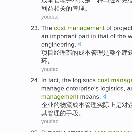
成本
管理
并不
只是
一
种
与
经济
效
利益相关的管理。
youdao
The
cost
management
of
projec
an important
part
in that of the
w
engineering.
项目
经理部
的
成本
管理
是
整个
建
环
。
youdao
In fact
, the
logistics
cost
manag
manage
enterprise
's logistics,
a
management
means
.
企业
的
物流
成本
管理
实际上
是
对
其
管理的
手段
。
youdao