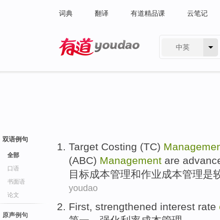
词典
翻译
有道精品课
云笔记
中英
有道 - 网易旗下搜索
双语例句
Target
Costing
(TC)
Managemen
全部
(ABC)
Management
are
advanc
口语
目标
成本
管理
和
作业
成本管理
是
书面语
youdao
论文
First
,
strengthened
interest rate
原声例句