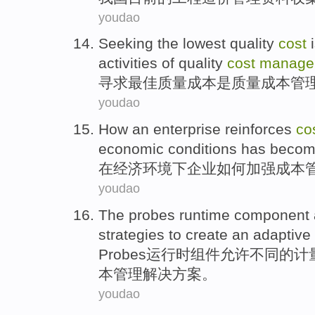
youdao
Seeking
the
lowest
quality
cost
activities
of
quality
cost
manage
寻求
最佳
质量
成本
是
质量成本管
youdao
How
an enterprise
reinforces
co
economic
conditions
has beco
在
经济
环境下
企业
如何
加强
成本
youdao
The probes
runtime
component
strategies
to
create
an
adaptive
Probes
运行时
组件
允许
不同
的
计
本
管理
解决方案
。
youdao