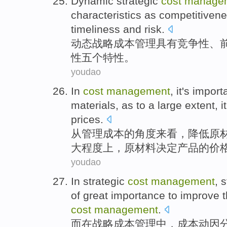
Dynamic
strategic
cost
manage
characteristics
as competitiven
timeliness
and
risk
.
动态
战略
成本
管理
具有
竞争性
、
性
五个
特性
。
youdao
In
cost
management
,
it's
import
materials,
as to
a large
extent
, 
prices
.
从
管理
成本
的
角度来看，
降低
原
大
程度上
，原材料
决定
产品
的价
youdao
In
strategic
cost
management
, 
of
great importance
to
improve
cost
management
.
而在
战略
成本
管理
中，成本
动因