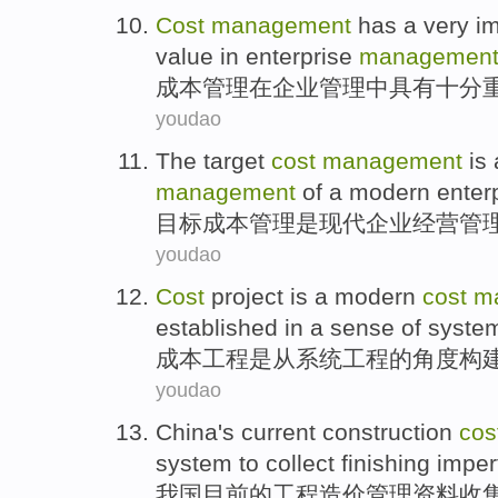
Cost
management
has a
very
im
value
in
enterprise
managemen
成本
管理
在
企业
管理中
具有
十分
youdao
The
target
cost
management
is
management
of
a
modern
enter
目标
成本
管理
是
现代
企业
经营管
youdao
Cost
project
is
a
modern
cost
m
established
in a
sense
of
syste
成本
工程
是从
系统
工程
的
角度
构
youdao
China's
current
construction
cos
system to
collect
finishing
imper
我国
目前
的
工程
造价
管理
资料
收