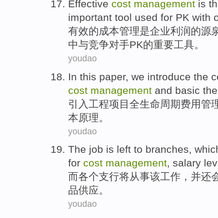
Effective
cost
management
is
t
important
tool
used
for
PK
with
有效
的
成本
管理
是
企业
利润
的
源
中
与
竞争对手
PK
的
重要
工具
。
youdao
In this paper,
we introduce
the
c
cost
management
and
basic
the
引入
工程项目
全
生命
周期
费用
管
本
原理
。
youdao
The
job
is
left
to branches,
whic
for
cost
management
,
salary
lev
而各个
支行将
从事
该
工作
，
并
还
品
供应
。
youdao