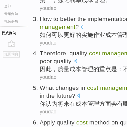
第一
，
强化
利率
成本
管理
。
全部
youdao
音频例句
How to
better
the
implementatio
视频例句
management
?
权威例句
如何
可以
更好
的
实施
作业
成本
管
youdao
go
Therefore
,
quality
cost
manage
返回词典
top
poor
quality.
因此
，
质量
成本
管理
的
重点
是：
youdao
What
changes
in
cost
managem
in the future
?
你
认为
将来
在
成本
管理方面
会有
youdao
Apply
quality
cost
method
on
qu