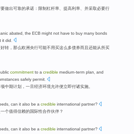
需要
做出
可靠的
承诺
：
限制
杠杆率
、
提高
利率
、并采取
必要
行
anic
abated,
the ECB
might
not have to
buy
many
bonds
 it
did
.
所好转，那么
欧洲
央行
可能
不用
买
这么多
债券
而且
还能从所买
ublic
commitment
to
a
credible
medium-term
plan
, and
cumstances
safely
permit
.
一
项
中期
计划
，
一旦
经济环境允许便立即付诸
实施
。
eeds, can
it
also be
a
credible
international
partner
?
是
一个
值得信赖
的
国际性
合作伙伴
？
eeds, can
it
also be
a
credible
international
partner
?