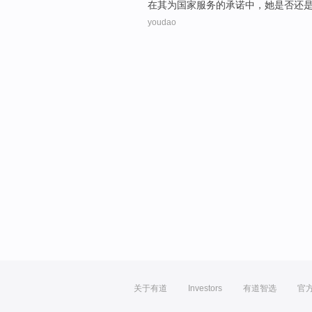
在
其
为
国家
服务的
承诺
中，
她是否
还
youdao
关于有道
Investors
有道智选
官