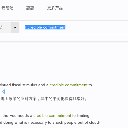
云笔记
惠惠
更多产品
英
tinued
fiscal
stimulus
and
a
credible
commitment
to
.
的
巩固
政策的应对方案，其中的
平衡把握
得非常
好
。
y,
the Fed
needs
a
credible
commitment
to
limiting
d doing what is
necessary to
shock
people
out
of
cloud-