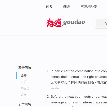
词典
翻译
有道精品课
中
有道 - 网易旗下搜索
双语例句
In particular
the
combination
of
a
con
全部
consolidation
struck the
right
balance
口语
尤其是
混合
了
持续
的
财政
刺激
和
扎实
书面语
youdao
论文
Before
the
next
boom
gets under wa
leverage
and
raising
interest rates
an
原声例句