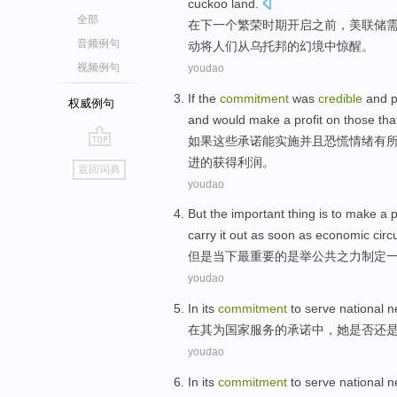
cuckoo land.
全部
在下一个
繁荣时期
开启
之前
，
美联储
音频例句
动将
人们
从乌托邦的幻境中惊醒。
视频例句
youdao
If
the
commitment
was
credible
and
p
权威例句
and
would make
a
profit
on
those that
如果
这些
承诺
能
实施
并且
恐慌情绪
有
go
进的获得
利润
。
返回词典
top
youdao
But
the important
thing
is
to
make
a
p
carry it out
as soon as
economic
cir
但是
当下
最
重要的
是
举
公共
之力
制定
youdao
In
its
commitment
to serve
national
n
在
其
为
国家
服务的
承诺
中，
她是否
还
youdao
In
its
commitment
to serve
national
n