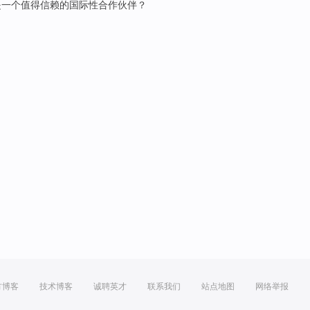
是
一个
值得信赖
的
国际性
合作伙伴
？
方博客
技术博客
诚聘英才
联系我们
站点地图
网络举报