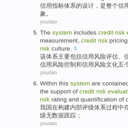
信用
指标
体系
的
设计
，
是
整个
信
象
。
youdao
The
system
includes
credit
risk
measurement
,
credit
risk
pricing
risk
culture
.
该
体系
主要包括
信用
风险
评估
、
信用风险
控制
和
信用风险
文化
五
youdao
Within this
system
are containe
the support of
credit
risk
evaluat
risk
rating
and
quantification
of d
我国在构建
内部
评级
体系
过程中
级无数
据
跟踪；
youdao