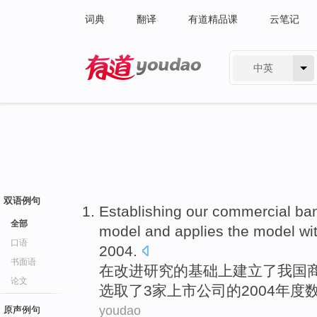
词典
翻译
有道精品课
云笔记
中英
有道 - 网易旗下搜索
双语例句
Establishing
our commercial
ba
全部
model
and
applies
the
model
wi
口语
2004.
书面语
在改进研究
的
基础上
建立
了
我国
论文
选取了
3
家上市
公司
的
2004年度
youdao
原声例句