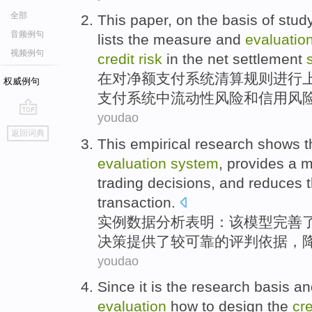
全部
This
paper
,
on
the
basis
of
stud
音频例句
lists the
measure
and
evaluatio
视频例句
credit
risk
in the net settlement
在
对
净额
支付
系统
清算规则进行
权威例句
支付系统中
流动性
风险
和
信用
风
youdao
go
返回词典
top
This empirical
research shows
t
evaluation
system
,
provides
a
m
trading
decisions
, and
reduces
t
transaction
.
实例
数据分析
表明
：
该
模型
完善
决策
提供了
较
可靠
的评判
依据
，
youdao
Since it
is
the
research
basis
an
evaluation
how
to
design
the
cre