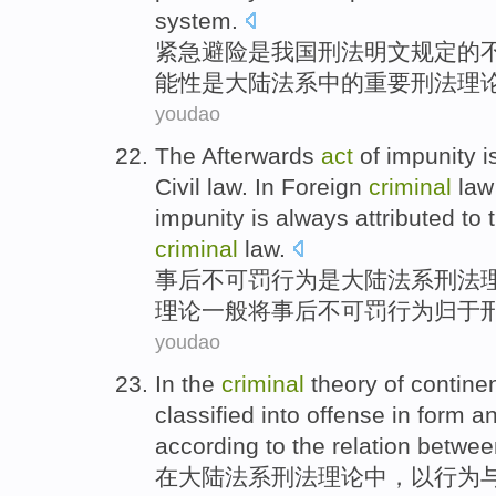
system.
紧急
避险
是
我国
刑法
明文
规定
的
能性
是
大陆
法系
中的
重要
刑法
理
youdao
The
Afterwards
act
of
impunity
i
Civil
law
. In Foreign
criminal
law
impunity
is always attributed to
criminal
law.
事后
不可
罚
行为
是
大陆法系
刑法
理论一般将事后不可罚行为
归于
youdao
In
the
criminal
theory
of
continen
classified
into
offense
in
form
a
according
to
the
relation betwe
在
大陆
法系
刑法
理论
中，
以
行为