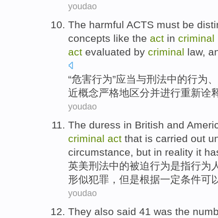
youdao
The
harmful
ACTS
must
be
dist
concepts
like
the
act
in
criminal
act
evaluated
by
criminal
law, an
“
危害
行为
”
应当
与
刑法
中的
行为
、
近
概念
严格地区分
并
进行重新
诠
youdao
The
duress
in
British
and Ameri
criminal
act
that is
carried out
u
circumstance
,
but
in reality it h
英美
刑法
中的被迫
行为
是
指行为
形似犯罪，
但是
根据一定条件可
youdao
They
also
said
41
was the num