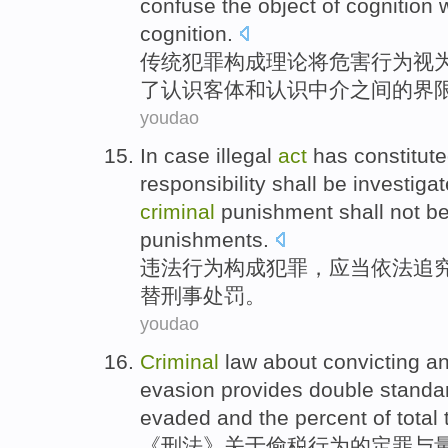
confuse
the
object
of
cognition
cognition.
传统
犯罪
构成
理论
将
危害
行为
视
了
认识
客体
和
认识
中介之间
的
界
youdao
In case
illegal
act
has
constitut
responsibility
shall
be
investiga
criminal
punishment
shall not b
punishments
.
违法
行为
构成
犯罪
，
应当
依法
追
替
刑事
处罚
。
youdao
Criminal
law
about
convicting
a
evasion
provides
double
standa
evaded
and the
percent
of
total
《
刑法
》
关于
偷税
行为
的
定罪
与