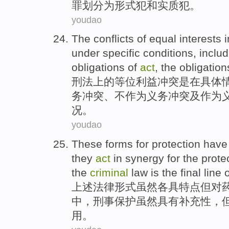
罪
划分为
形式
犯
和
实质
犯。
youdao
The
conflicts
of
equal
interests
i
under
specific
conditions
,
includ
obligations
of
act
, the obligatio
刑法
上
的
等位
利益
冲突
是
在
具体
务
冲突
、不作为义务冲突及作为
况。
youdao
These
forms
for
protection
hav
they
act
in synergy
for
the
prote
the
criminal
law
is
the
final line
o
上述
法律
形式
虽然
各
具
特点
但
对
中，刑事保护虽然具有补充性，
用。