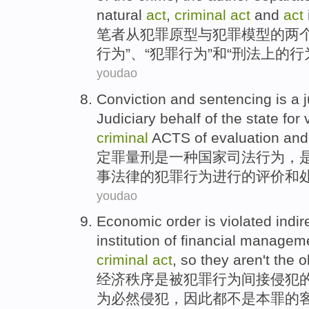
natural
act
,
criminal
act
and
act
笔者从
犯罪
原型
与
犯罪
模型
的
两
行为”、“犯罪行为”
和
“
刑法
上的行
youdao
Conviction
and sentencing
is
a
Judiciary
behalf
of
the state
for
criminal
ACTS
of
evaluation
and
定罪
量刑
是
一种
国家
司法
行为
，
事
法律
的
犯罪
行为
进行
的
评价
和
youdao
Economic
order
is
violated
indir
institution
of
financial
managem
criminal
act
,
so
they aren
't the
o
经济
秩序
是
被
犯罪
行为
间接
侵犯
为
必然
侵犯，
因此
都
不是本罪
的