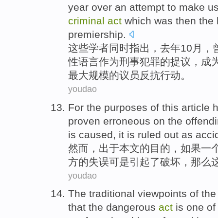
year
over an attempt
to make
us
criminal
act
which
was
then
the 
premiership
.
这些
学者
同时
指出
，
去年
10月
，
性
语言
作为
刑事犯罪的提议，成
最
大规模的议员反抗
行动
。
youdao
For the
purposes
of
this article
proven
erroneous on the offend
is
caused
,
it
is
ruled out
as
acci
然而
，出于
本文
的
目的
，
如果
一
方
的失误
可是
引起了
破坏
，
那么
youdao
The traditional
viewpoints of th
that
the
dangerous
act
is
one of