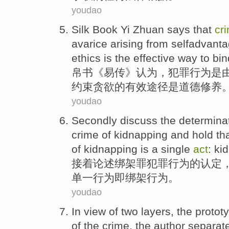
youdao
Silk Book
Yi Zhuan says
that
cr
avarice
arising
from selfadvant
ethics
is
the effective
way
to
bin
帛书《
易传
》认为，
犯罪
行为
是
约束
贪欲的
有效
途径
是
道德
修养
youdao
Secondly
discuss
the
determina
crime
of
kidnapping
and
hold th
of kidnapping
is
a single
act
: ki
接着
论述
绑架
罪
犯罪
行为
的
认定
单一
行为即绑架行为。
youdao
In view of
two
layers
, the
protot
of the crime, the
author
separat