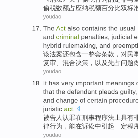
偷税
数额
占
应纳税额
百分比
双
标
youdao
The
Act
also
contains
the
usual
and
criminal
penalties
,
judicial
e
hybrid
rulemaking
,
and
preempti
该
法案
还
包含
一整套
条款
，
对
民
复审
、
混合
决策
，
以及
先占问题
youdao
It has
very
important
meanings
that
the defendant
pleads guilty
and
change
of
certain
procedur
juristic
act
.
被告人
认罪
在
刑事
程序法
上
具有
律
行为
，
能
在
诉讼
中
引起
一定
程
youdao