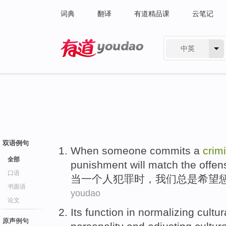
词典
翻译
有道精品课
云笔记
中英
有道 - 网易旗下搜索
双语例句
When
someone
commits a
crim
全部
punishment
will
match
the
offen
口语
当
一个人
犯罪
时，
我们
总是
希望
书面语
youdao
论文
Its
function
in
normalizing
cultur
原声例句