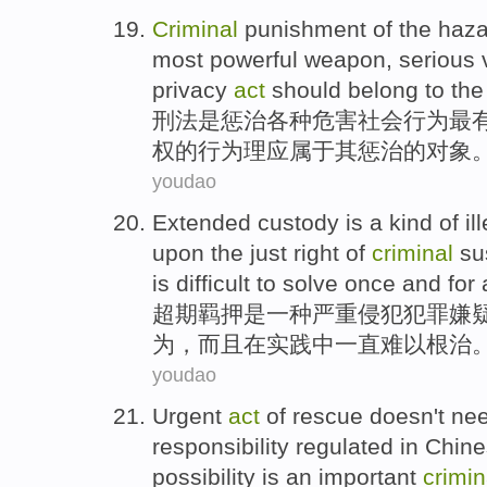
Criminal
punishment
of
the haz
most
powerful
weapon
,
serious
privacy
act
should
belong to
the
刑法
是
惩治
各种
危害
社会
行为
最
权
的
行为
理应
属于
其
惩治的
对象
youdao
Extended
custody
is
a
kind of
il
upon the just
right
of
criminal
su
is difficult to solve once
and
for
超期
羁押
是
一
种
严重
侵犯
犯罪
嫌
为
，
而且
在
实践中
一直难以根治
youdao
Urgent
act
of
rescue
doesn't
nee
responsibility
regulated
in
Chine
possibility
is
an important
crimin