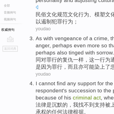
personality
and
adjusting
cultur
全部
音频例句
民俗文化规范
文化
行为
、
模塑
文
视频例句
以
遏制
犯罪
行为
；
youdao
权威例句
As
with
vengeance
of
a
crime
,
t
anger
,
perhaps
even
more so th
go
返回词典
top
perhaps
also tinged
with
sorrow
.
同
对
罪行
的
复仇一样
，
这
一行为
是
因为
罪行
，
而且
亦
可能
染上了
youdao
I
cannot find
any
support
for
the
respondent
's
succession
to the 
because
of his
criminal
act
, wh
法律
是
沉默的，
我
找
不到
支持
被
承权
的
任何
法律根据。