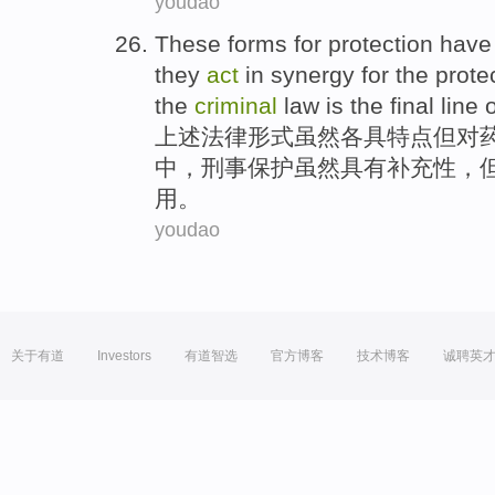
youdao
These
forms
for
protection
hav
they
act
in synergy
for
the
prote
the
criminal
law
is
the
final line
o
上述
法律
形式
虽然
各
具
特点
但
对
中，刑事保护虽然具有补充性，
用。
youdao
关于有道
Investors
有道智选
官方博客
技术博客
诚聘英