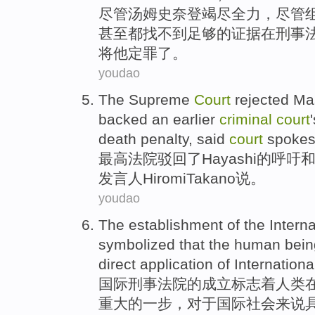
尽管
汤姆
史
奈
登竭尽
全力
，尽管
甚至都
找不到
足够
的
证据
在
刑事
将他
定罪
了。
youdao
The Supreme
Court
rejected
Ma
backed an
earlier
criminal
court
death penalty,
said
court
spoke
最高
法院
驳回了
Hayashi
的
呼吁
发言人
Hiromi
Takano
说
。
youdao
The
establishment
of
the
Interna
symbolized
that the
human bein
direct
application
of Internation
国际
刑事
法院
的
成立
标志着
人类
重大
的一步，对于国际社会来说