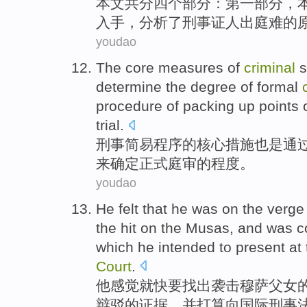
本文
共分
四个
部分
：
第
一部分
，
入手
，
分析
了刑事证人出庭难
的
youdao
The
core
measures
of
criminal
determine
the
degree
of
formal
procedure of
packing up
points
trial.
刑事
简易
程序
的
核心
措施
也是
通
来
确定
正式
庭审的
程度
。
youdao
He
felt
that he was on
the
verge
the
hit on
the
Musas
, and
was co
which
he
intended to
present at
Court
.
他
感觉
就
快要
找出
袭击
穆萨
父女
辩驳
的
证据
，
并
打算
向
国际
刑事