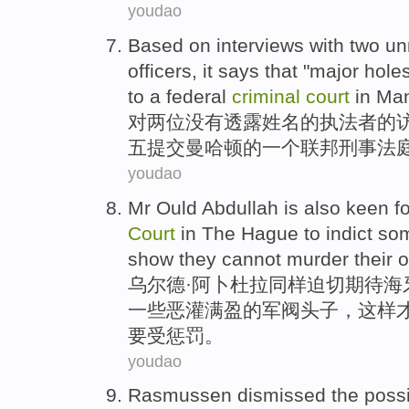
youdao
Based on
interviews
with
two
un
officers,
it says that
"
major
holes
to
a
federal
criminal
court
in
Man
对
两
位没有透露
姓名
的
执法者
的
五
提交曼哈顿
的
一个
联邦
刑事
法
youdao
Mr Ould Abdullah is
also
keen
f
Court
in The
Hague
to
indict
so
show
they
cannot
murder
their 
乌尔德·
阿卜杜拉
同样
迫切
期待
海
一些
恶灌满盈的
军阀
头子，这样
要受惩罚。
youdao
Rasmussen
dismissed the
possi