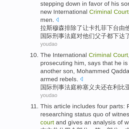
stepping down in favor of
his
so
new
International
Criminal
Court
men.
拉斯穆森
排除了让
卡扎菲
下台
由
国际
刑事
法庭
对
他们父子
都
下达
youdao
The International
Criminal
Court
prosecuting
him
, says that he is
another son,
Mohammed
Qaddaf
armed rebels.
国际
刑事
法庭
称塞义夫
还
在
利比
youdao
This article
includes
four
parts
:
researching
status quo
of
witne
court
and gives an
analysis
of
w