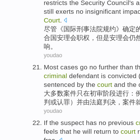
restricts
the Security
Council
's a
still
exerts
no insignificant
impac
Court
.
尽管
《
国际
刑事
法院
规约》确定
合国
安理会
职权
，但是安理会
仍
响
。
youdao
Most
cases
go no further than 
criminal
defendant
is convicted
sentenced
by
the
court
and the
大多数
案件
只在
初审
阶段进行：
判
或
认罪
）
并
由
法庭
判决
，
案件
youdao
If
the suspect
has no
previous
c
feels that
he
will
return to
court