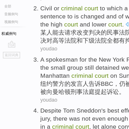
全部
Civil
or
criminal
court
to
which
a
音频例句
sentence to is
changed
and
of
w
视频例句
the
high
court
and
lower
court
.
某人
能
去
请求
改变
判决
的
民事
法
权威例句
决
对
高等
法院
和
下级
法院全都
有
youdao
go
返回词典
top
A spokesman for
the
New York
the small group
still
detained
we
Manhattan
criminal
court
on Su
纽约
警方
的
发言人
告诉
BBC
，
仍
被
向
曼哈顿
刑事
法庭提起诉讼。
youdao
Despite
Tom
Sneddon
's best
eff
jury
,
there
was not
even
enough
in
a
criminal
court
,
let alone
con