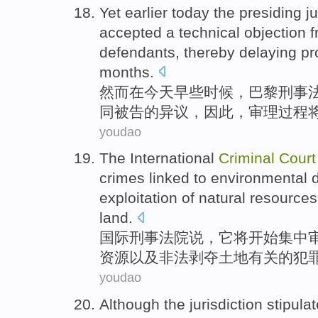
Yet
earlier
today
the
presiding
j
accepted
a
technical
objection 
defendants
,
thereby
delaying
pr
months
.
然而
在
今天
早些时候
，
巴黎
刑事
同
被告
的
异议
，
因此
，
审理过程
youdao
The International
Criminal
Court
crimes linked
to
environmental
exploitation
of
natural
resources
land
.
国际
刑事
法院
说
，
它
将
开始
集中
资源
以及
非法
剥夺
土地有关
的
犯
youdao
Although
the
jurisdiction stipula