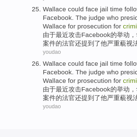
Wallace
could
face
jail
time foll
Facebook
.
The judge
who
presi
Wallace
for prosecution for
crim
由于
最近
攻击
Facebook
的
举动，
案件
的
法官
还提到
了
他
严重
藐视
youdao
Wallace
could
face
jail
time foll
Facebook
.
The judge
who
presi
Wallace
for prosecution for
crim
由于
最近
攻击
Facebook
的
举动，
案件
的
法官
还提到
了
他
严重
藐视
youdao