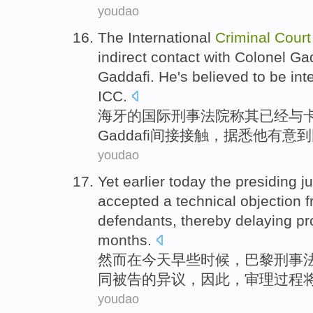
youdao
The International
Criminal
Court
indirect
contact
with
Colonel
Gad
Gaddafi.
He
's believed
to be int
ICC
.
海牙
的
国际
刑事
法院
称
其
已经
与
Gaddafi
间接
接触
，据悉
他
有意
到
youdao
Yet
earlier
today
the
presiding
j
accepted
a
technical
objection 
defendants,
thereby
delaying
pr
months
.
然而
在
今天
早些时候
，
巴黎
刑事
同被告
的
异议
，
因此
，
审理过程
youdao