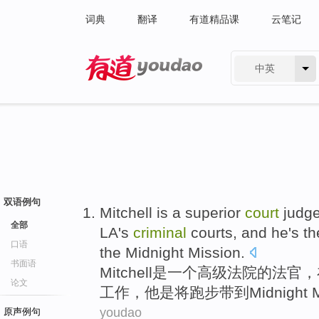
词典
翻译
有道精品课
云笔记
中英
有道 - 网易旗下搜索
双语例句
Mitchell
is
a
superior
court
judg
全部
LA's
criminal
courts
, and
he
's
th
口语
the
Midnight
Mission
.
书面语
Mitchell
是
一
个
高级
法院
的
法官
，
论文
工作，
他
是
将
跑步
带到
Midnight 
youdao
原声例句