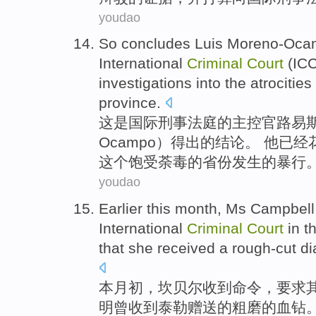
youdao
So
concludes
Luis Moreno-Oc
International
Criminal
Court
(
IC
investigations into the
atrocities
province
.
这
是
国际
刑事
法庭
的
主控官
路易
Ocampo
）
得出
的结论。 他已经
这个饱受
荼毒
的省份发生的
暴行
youdao
Earlier this month
, Ms
Campbell
International
Criminal
Court
in
t
that
she received
a
rough-cut d
本月
初，
坎贝尔
收到命令
，
要求
明
曾
收到泰勒赠送的粗磨的血
钻