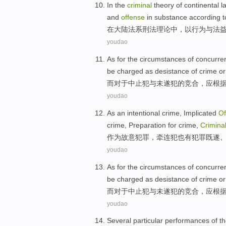
In
the
criminal
theory
of
continental
l
and
offense
in
substance
according
t
在
大陆
法系
刑法
理论
中，
以
行为与法
youdao
As
for
the circumstances
of
concurre
be charged
as
desistance
of
crime
or
而
对于
中止
犯
与
未遂犯
的
竞合
，应
根
youdao
As an
intentional
crime
,
Implicated
Of
crime,
Preparation for
crime,
Crimina
作为
故意
犯罪
，
牵连
犯
也
有
犯罪既遂
youdao
As
for
the
circumstances
of
concurre
be charged
as desistance of
crime
or
而
对于
中止
犯
与
未遂犯
的
竞合
，应
根
youdao
Several
particular
performances
of
t