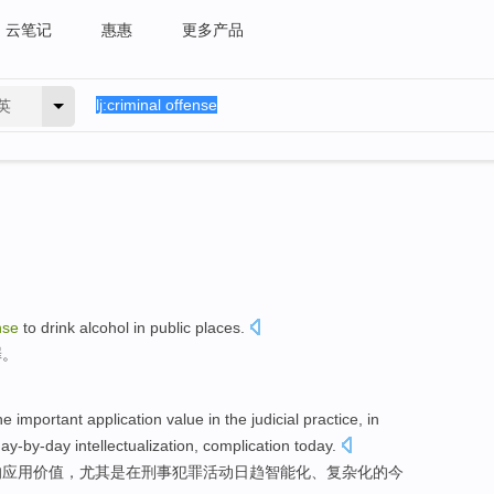
云笔记
惠惠
更多产品
英
nse
to
drink alcohol
in
public
places
.
罪。
he
important
application
value
in
the
judicial
practice
,
in
day-by-day
intellectualization
,
complication
today
.
的
应用
价值
，
尤其是
在
刑事
犯罪
活动
日趋
智能化
、
复杂化
的
今