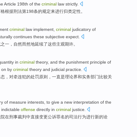
he Article 198th of the
criminal
law
strictly
.
严格根据
刑法
第198条的
规定
来进行归类定性
。
ment
criminal
law
implement
,
criminal
judicatory
of
turally
continues
these
subjective
expect
.
式
之一
，
自然而然地
延续
了
这些
主观
期许
。
quantity
in
criminal
theory
, and the
punishment
principle
of
 on
by
criminal
theory
and
judicial practice
.
形态，对牵连犯的
处罚
原则
，
一直
是
理论界
和
实务
部门比较
关
ry
of measure
interests
,
to
give a
new
interpretation
of
the
f
indictable
offense
directly
in
criminal
justice
.
法院
在
刑事
裁判中
直接
变更
公诉
罪名
的
司法
行为
进行
新的
诠