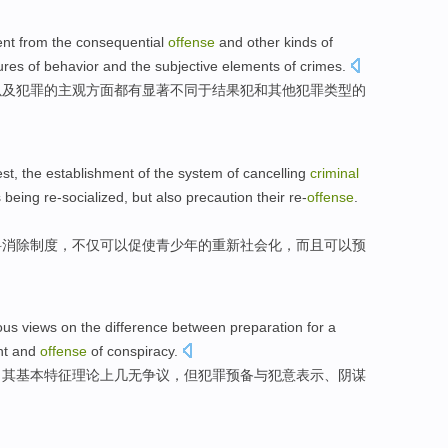
ent
from
the
consequential
offense
and
other
kinds
of
ures
of
behavior
and
the
subjective
elements
of
crimes.
以及
犯罪
的
主观
方面都
有
显著
不同
于
结果犯
和
其他
犯罪
类型
的
st
, the
establishment
of the
system
of cancelling
criminal
s
being re-socialized,
but also
precaution
their
re-
offense
.
科消除
制度
，
不仅
可以
促使青少年
的
重新社会化，
而且
可以
预
ous
views
on the
difference between
preparation
for a
nt and
offense
of
conspiracy
.
，其基本特征
理论上
几无争议，
但
犯罪预备
与
犯意表示
、
阴谋