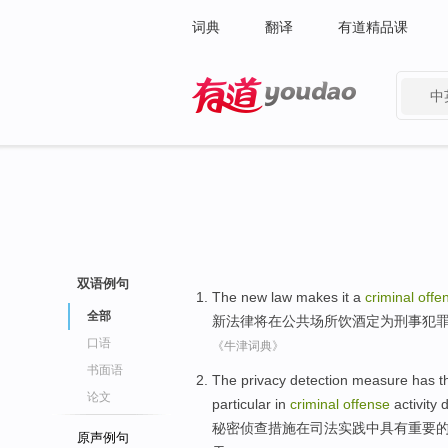
词典
翻译
有道精品课
中
有道 - 网易旗下搜索
双语例句
The
new
law
makes
it a
criminal
offe
全部
新
法律
将
在
公共
场所
饮酒
定为
刑事
犯
口语
《牛津词典》
书面语
The
privacy
detection
measure
has
t
论文
particular
in
criminal
offense
activity
秘密
侦查
措施
在
司法
实践中
具有
重要
原声例句