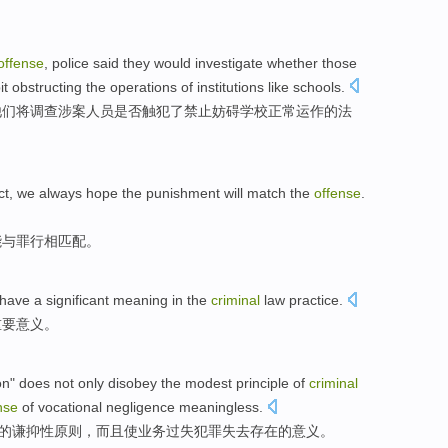
offense
,
police
said
they
would
investigate
whether
those
it
obstructing
the
operations
of
institutions like
schools
.
他们
将
调查
涉案人员
是否
触犯
了
禁止
妨碍
学校正常
运作
的
法
ct,
we
always
hope
the
punishment
will
match
the
offense
.
能
与罪行
相匹配
。
have a
significant
meaning
in
the
criminal
law
practice
.
重要
意义
。
on" does
not only
disobey the
modest
principle
of
criminal
nse
of vocational negligence
meaningless
.
的
谦
抑性
原则
，
而且
使
业务
过失
犯罪
失去存在的意义。