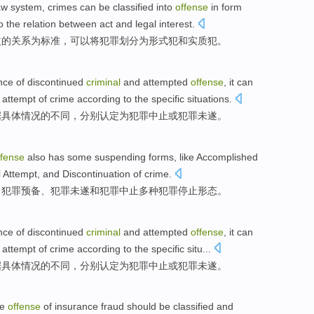
aw system,
crimes
can
be classified
into
offense
in
form
o
the
relation between
act
and
legal interest.
益
的
关系
为
标准，
可以
将
犯罪
划分为
形式
犯
和
实质
犯。
nce
of discontinued
criminal
and
attempted
offense
, it can
attempt of crime
according to
the
specific
situations
.
据
具体
情况
的不同，分别认定
为
犯罪
中止
或
犯罪未遂。
fense
also
has some
suspending
forms
, like Accomplished
l
Attempt,
and
Discontinuation
of
crime
.
、犯罪
预备
、
犯罪
未遂
和
犯罪
中止
多种犯罪
停止
形态
。
nce
of
discontinued
criminal
and
attempted
offense
, it can
attempt of crime
according to
the
specific
situ...
据
具体
情况
的不同，分别认定
为
犯罪
中止
或
犯罪未遂。
he
offense
of
insurance
fraud
should be
classified
and