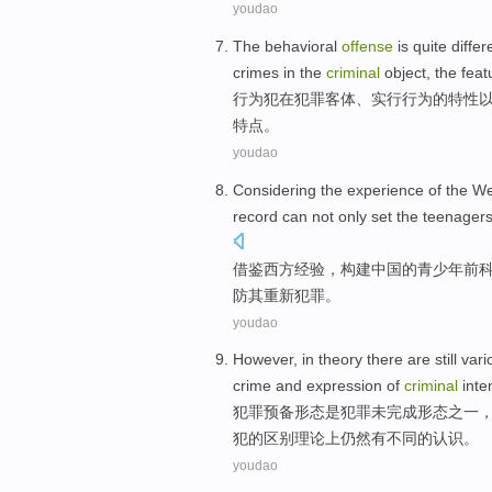
youdao
The
behavioral
offense
is quite
differ
crimes
in
the
criminal
object
, the
feat
行为
犯
在
犯罪
客体
、实行
行为
的
特性
特点。
youdao
Considering the
experience
of
the
We
record
can
not only
set the
teenager
借鉴
西方
经验
，
构建
中国的
青少年
前
防
其
重新
犯罪
。
youdao
However
, in
theory
there are
still
vari
crime
and
expression
of
criminal
inte
犯罪
预备
形态是犯罪未完成形态之一
犯
的
区别
理论上
仍然
有
不同
的
认识
。
youdao