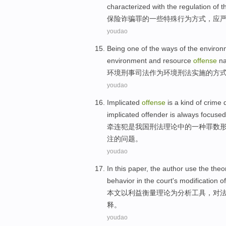
characterized with the
regulation
of t
保险
诈骗罪
的
一些
特殊
行为方式，
应
youdao
Being
one
of
the
ways
of the
environ
environment and resource
offense
na
环境
刑事
司法作为
环境
刑法
实施
的
方
youdao
Implicated
offense
is
a
kind of
crime
implicated offender is
always
focused
牵连
犯
是
我国
刑法
理论
中的
一
种
罪
数
注
的问题。
youdao
In this
paper
, the author use the
theo
behavior
in
the
court
's
modification
o
本文
以
利益
衡量
理论
为分析工具，
对
释
。
youdao