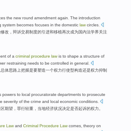
ces
the
new round
amendment
again
. The
introduction
g
system
becomes
focuses
in the
domestic
law
circles
.
的
修改
，
辩诉
交易
制度
的
引进
和
移植
再次
成为
国内
法学界
关注
ent
of
a
criminal
procedure
law
is
to
shape
a
structure
of
ower
restraining
needs to
be controlled
in
general
.
从
总体
思路上把握
是
要
塑造
一个
权力
行使型
构造
还是
权力
抑制
s powers
to
local
procuratorate
departments
to prosecute
he
severity
of
the
crime
and
local
economic
conditions.
社区
期望
，
罪行
轻重
，当地经济状况
决定
是否起诉
的
权力。
ure
Law
and
Criminal
Procedure
Law
comes,
theory
on