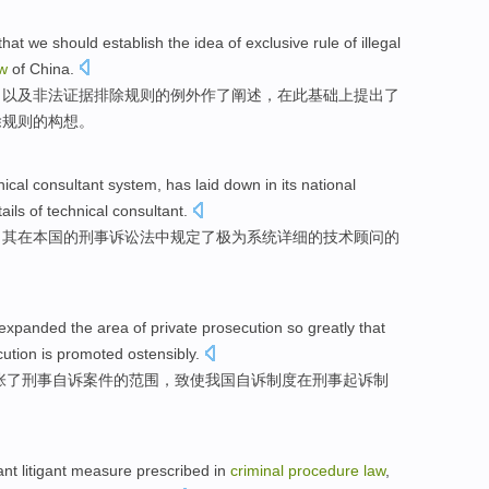
that
we should
establish
the
idea
of
exclusive
rule
of
illegal
w
of China
.
力以及
非法证据排除
规则
的例外作了阐述，在
此
基础上
提出
了
除规则的
构想
。
nical
consultant
system
, has laid down
in
its
national
ails
of
technical consultant.
，
其
在
本国
的
刑事
诉讼法中
规定
了极为系统
详细
的技术顾问的
expanded
the
area
of
private
prosecution
so
greatly
that
cution
is promoted
ostensibly
.
张
了刑事
自诉
案件的
范围
，致使我国自诉制度在刑事起诉制
ant
litigant
measure
prescribed
in
criminal
procedure
law
,