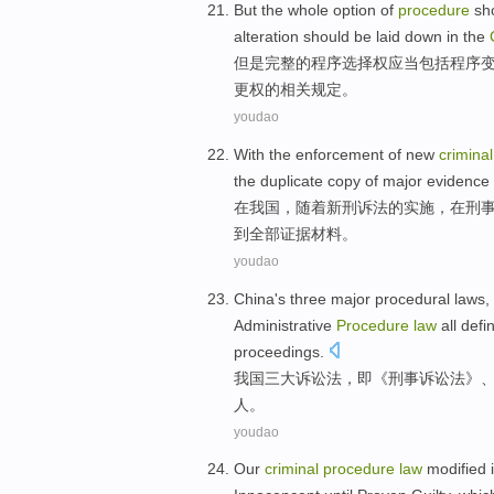
But
the
whole
option
of
procedure
sh
alteration should be laid down
in
the
但是
完整
的
程序
选择权
应当
包括
程序
更权的相关
规定
。
youdao
With
the
enforcement
of
new
criminal
the
duplicate copy of
major
evidence
在
我国
，
随着
新
刑诉法
的
实施
，在
刑
到
全部
证据
材料
。
youdao
China's
three
major
procedural
laws,
Administrative
Procedure
law
all
defi
proceedings
.
我国
三
大
诉讼法
，即《
刑事
诉讼法
》
人
。
youdao
Our
criminal
procedure
law
modified 