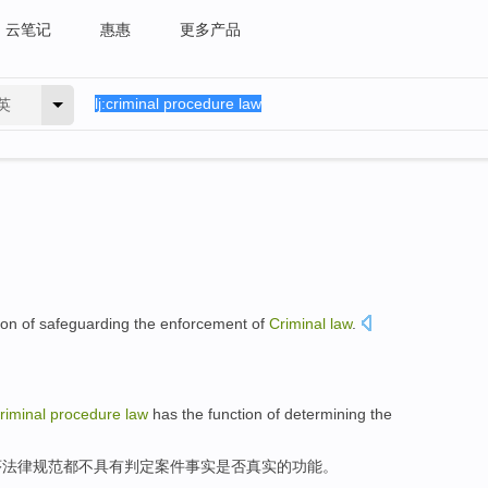
云笔记
惠惠
更多产品
英
ion
of
safeguarding
the enforcement
of
Criminal
law
.
riminal
procedure
law
has
the
function
of
determining
the
序
法律规范都不
具有
判定
案件
事实
是否真实
的
功能
。