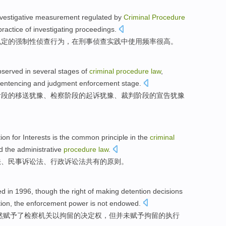
vestigative
measurement
regulated
by
Criminal
Procedure
practice
of investigating proceedings.
规定
的
强制性
侦查
行为，
在
刑事侦查
实践
中
使用
频率很高。
served in several
stages
of
criminal
procedure
law
,
sentencing
and
judgment
enforcement
stage
.
阶段
的
移送犹豫、
检察
阶段的起诉犹豫、
裁判
阶段
的宣告犹豫
tion
for
Interests
is
the
common
principle in the
criminal
d
the administrative
procedure
law
.
法
、
民事
诉讼法、
行政
诉讼法
共有
的
原则。
ed
in
1996,
though
the
right
of
making
detention
decisions
tion,
the
enforcement power is not
endowed
.
然
赋予
了
检察
机关以
拘留
的
决定权
，但并未赋予拘留的
执行