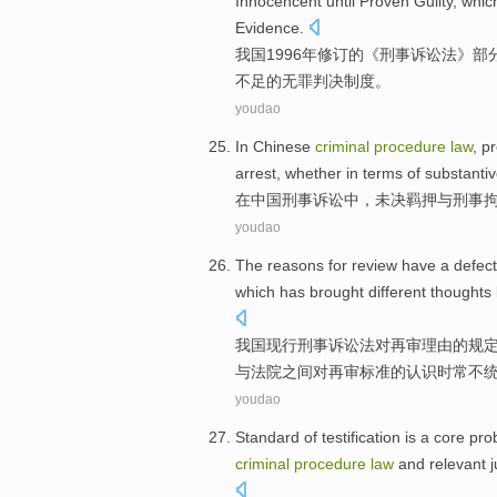
Innocencent
until Proven Guilty
,
whic
Evidence
.
我国
1996年修订
的
《
刑事
诉讼法
》部
不足
的
无罪
判决
制度。
youdao
In
Chinese
criminal
procedure
law
,
pr
arrest
,
whether
in
terms of
substanti
在
中国
刑事
诉讼中
，
未决
羁押
与
刑事
youdao
The
reasons
for
review
have a
defect
which has brought different thoughts
我国
现行
刑事
诉讼法
对
再审
理由
的规
与
法院
之间
对
再审标准的认识时常不
youdao
Standard
of
testification
is
a
core
pro
criminal
procedure
law
and
relevant
j