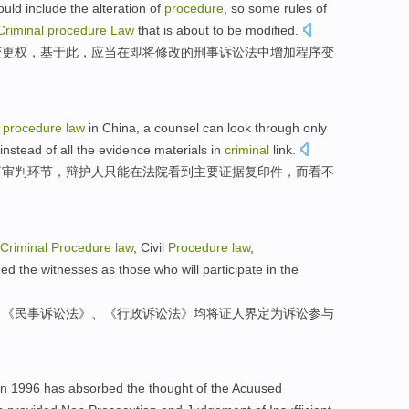
ould
include
the
alteration
of
procedure
, so some
rules
of
Criminal
procedure
Law
that is
about
to be modified.
变更
权，基于此，应当
在
即将
修改的
刑事
诉讼法
中增加程序变
procedure
law
in
China
, a
counsel
can
look
through
only
instead
of
all the
evidence
materials
in
criminal
link
.
事
审判
环节
，
辩护人
只能
在法院
看到
主要
证据
复印件
，
而
看不
Criminal
Procedure
law
,
Civil
Procedure
law
,
ned
the
witnesses
as
those who
will
participate in the
、《
民事
诉讼法》、《
行政
诉讼法》
均
将
证人
界定
为
诉讼参与
in 1996
has absorbed
the
thought
of
the Acuused