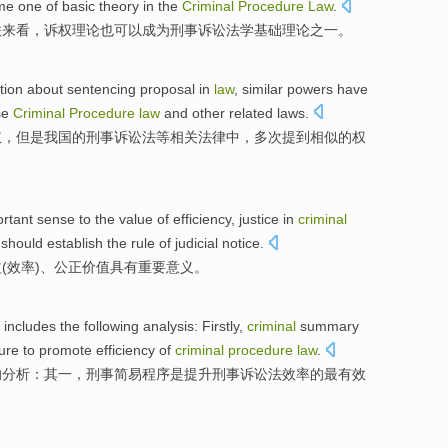
me one
of
basic
theory in the
Criminal
Procedure
Law
.
联
来看，
诉权
理论
也
可以
成为
刑事
诉讼
法学
基础
理论之一。
ition
about
sentencing
proposal in
law
,
similar
powers
have
se
Criminal
Procedure
law
and other
related
laws
.
权，但是我国的
刑事
诉讼法
等
相关法律中，
多次
提到
相似的
权
rtant
sense
to the
value
of
efficiency
,
justice
in
criminal
should establish the rule of judicial notice.
益
(效率)、
公正
价值
具有
重要
意义
。
includes
the following
analysis
:
Firstly
,
criminal
summary
ure
to
promote
efficiency
of
criminal
procedure
law
.
的
分析
：
其一
，刑事简易程序
是
提升
刑事诉讼法
效率
的
最
有效