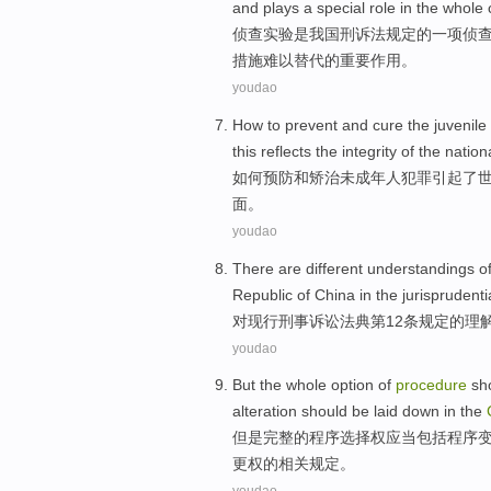
and
plays
a special
role
in
the whole
侦查
实验
是
我国
刑诉法
规定
的
一项
侦
措施难以替代的
重要
作用
。
youdao
How to
prevent
and
cure
the juvenile
this reflects the
integrity
of the
nation
如何
预防
和
矫治
未成年
人
犯罪
引起
了
面。
youdao
There are
different
understandings
o
Republic of China in the
jurisprudenti
对现行
刑事
诉讼
法典
第12条
规定
的
理
youdao
But
the
whole
option
of
procedure
sh
alteration should be laid down
in
the
但是
完整
的
程序
选择权
应当
包括
程序
更权的相关
规定
。