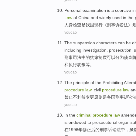
youdao
Personal
examination
is
a
coercive
in
Law
of
China
and widely
used
in
the
人身
检查
是
我国
现行《
刑事
诉讼法
》
youdao
The suspension characters
can be
ob
including
investigation
,
prosecution
, 
刑事
司法中的犹豫制度
可以
分为
侦查
和
执行
犹豫
等
。
youdao
The
principle
of
the
Prohibiting
Altera
procedure
law
,
civil
procedure
law
an
禁止不
利益
变更
原则
是
各国刑事
诉讼
youdao
In
the
criminal
procedure
law
amend
is
endowed
to
prosecutorial
organiza
在
1996年
修正后
的
刑事
诉讼法
中
，
虽