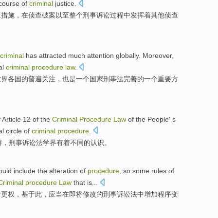
course
of
criminal
justice.
查
措施
，
在
侦查破案以至
整个
刑事诉讼
过程
中发挥
着其他侦查
criminal
has attracted
much
attention
globally. Moreover,
al
criminal
procedure
law
.
世界各国
的
普遍
关注
，也是一个
国家
刑事法
完善
的一个重要方
f
Article
12 of the
Criminal
Procedure
Law
of the People' s
al
circle of
criminal
procedure
.
解
，刑事
诉讼法
学界
有着
不同
的认识。
ould
include
the
alteration
of
procedure
, so some
rules
of
Criminal
procedure
Law
that is...
变更
权，基于此，应当
在
即将修改的
刑事
诉讼法
中增加程序变