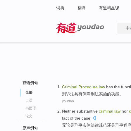
词典
翻译
有道精品课
中
有道 - 网易旗下搜索
双语例句
Criminal
Procedure
law
has
the
funct
全部
刑诉法
具有
保障
刑法
实施
的
功能
。
口语
youdao
书面语
Neither
substantive
criminal
law
nor
c
论文
fact
of the
case
.
无论是
刑事
实体
法律
规范
还是
刑事
程
原声例句