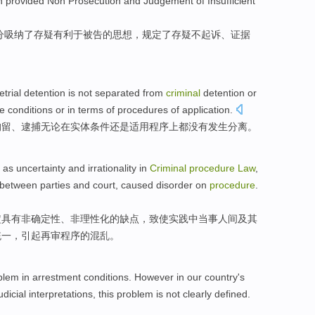
h provided
Non
Prosecution
and
Judgement
of Insufficient
分
吸纳
了
存疑
有利于
被告的
思想
，
规定
了存疑
不
起诉
、
证据
etrial
detention
is
not
separated
from
criminal
detention or
ve
conditions
or
in terms of
procedures
of
application
.
拘留
、
逮捕
无论
在
实体
条件
还是
适用
程序
上
都
没有
发生
分离
。
as
uncertainty
and
irrationality
in
Criminal
procedure
Law
,
between
parties
and
court
,
caused
disorder
on
procedure
.
定
具有
非
确定性
、非
理性化
的
缺点
，致使实践中
当事人
间
及其
统一，
引起
再审程序的
混乱
。
blem
in
arrestment
conditions
.
However
in our country's
udicial
interpretations
,
this
problem is
not
clearly
defined
.