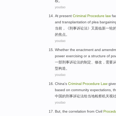
权
。
youdao
At present
Criminal
Procedure
law
fa
and
transplantation
of
plea bargainin
当前
，《
刑事
诉讼法
》
又
面临
新一轮
的
焦点
。
youdao
Whether the
enactment
and
amendm
power
exercising
or
a structure of p
一部
刑事
诉讼法
的
制定
、
修改
，
需要
型
构造。
youdao
China
's
Criminal
Procedure
Law
give
based on
community
expectations
, t
中国
的
刑事
诉讼法
给
当地
检察
机关视
youdao
But
, the
correlation
from
Civil
Proced