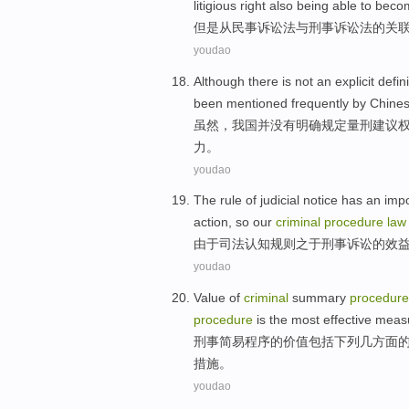
litigious
right
also
being
able to
beco
但是
从
民事
诉讼法
与
刑事
诉讼法的
关
youdao
Although
there
is not
an
explicit
defin
been mentioned
frequently by
Chine
虽然
，
我国
并
没有
明确
规定
量刑
建议
力
。
youdao
The
rule
of
judicial
notice
has
an impo
action
, so our
criminal
procedure
law
由于司法认知
规则
之
于
刑事
诉讼
的
效
youdao
Value
of
criminal
summary
procedure
procedure
is
the most
effective
meas
刑事
简易
程序
的
价值
包括
下列
几方面
措施
。
youdao