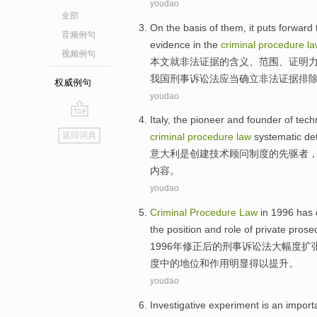
youdao
全部
On
the basis
of
them,
it puts forward
音频例句
evidence
in
the
criminal
procedure
la
视频例句
本文就
非法
证据
的
含义、范围、证明
我国刑事诉讼法
应当
确立
非法证据排
权威例句
youdao
Italy
,
the pioneer
and founder
of
tech
go
返回词典
criminal
procedure
law
systematic
det
top
意大利
是
创建
技术
顾问
制度
的
先驱者
内容。
youdao
Criminal
Procedure
Law
in 1996 has
the
position
and
role
of
private
prose
1996年修正后
的
刑事
诉讼法
大幅度
扩
度
中的
地位
和
作用
明显得以
提升
。
youdao
Investigative
experiment
is
an
import