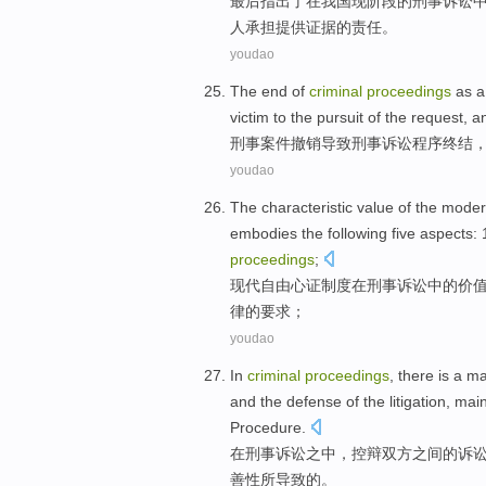
最后
指出
了在
我国
现阶段
的
刑事
诉讼
人
承担
提供证据的
责任
。
youdao
The
end
of
criminal
proceedings
as 
victim
to the pursuit of the
request
, a
刑事
案件
撤销
导致
刑事
诉讼
程序
终结
youdao
The
characteristic
value
of the
moder
embodies
the following
five
aspects
:
proceedings
;
现代
自由心
证
制度
在
刑事
诉讼
中的
价
律
的
要求
；
youdao
In
criminal
proceedings
,
there
is a
ma
and the defense of
the
litigation
,
main
Procedure
.
在
刑事
诉讼
之中，控
辩
双方
之间
的
诉
善
性
所导致的。