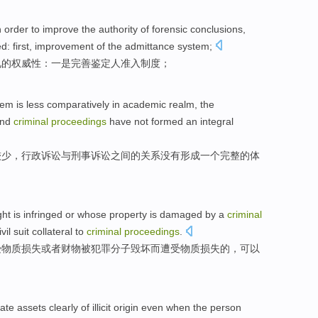
in order to
improve
the
authority
of
forensic
conclusions,
ed:
first
,
improvement
of the
admittance
system
;
见
的
权威性
：
一
是
完善
鉴定人准入
制度
；
lem
is
less comparatively
in academic
realm,
the
nd
criminal
proceedings
have not
formed
an
integral
较
少
，
行政诉讼
与
刑事
诉讼
之间
的
关系
没有
形成
一
个完整的体
ght
is infringed
or
whose
property
is
damaged by
a
criminal
ivil
suit
collateral
to
criminal
proceedings
.
受
物质
损失
或者
财物
被
犯罪
分子毁坏
而
遭受
物质损失的，
可以
cate
assets
clearly
of
illicit
origin
even
when
the person