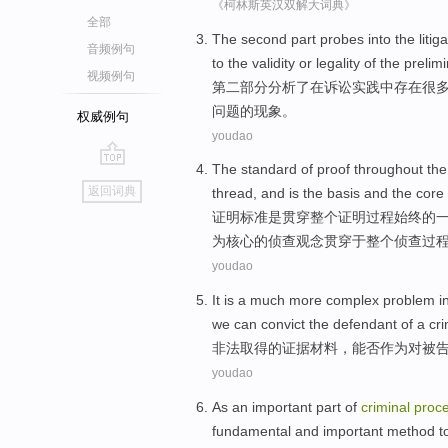
《柯林斯英汉双解大词典》
全部
The second
part
probes into the
litig
音频例句
to
the
validity
or
legality
of the
prelim
视频例句
第二
部分
分析了在
诉讼
实践
中存在
很
问题的现象。
权威例句
youdao
The
standard
of
proof
throughout
th
go
返回词典
thread
, and
is
the
basis
and
the
core
top
证明
标准
是
贯穿
整个
证明
过程
始终
的
为
核心
的
侦查观念贯穿于整个侦查过
youdao
It
is
a
much more
complex
problem
i
we can
convict
the
defendant
of a
cr
非法
取得
的
证据材料，
能否
作为
对
被
youdao
As an
important
part
of
criminal
proc
fundamental
and
important
method
t