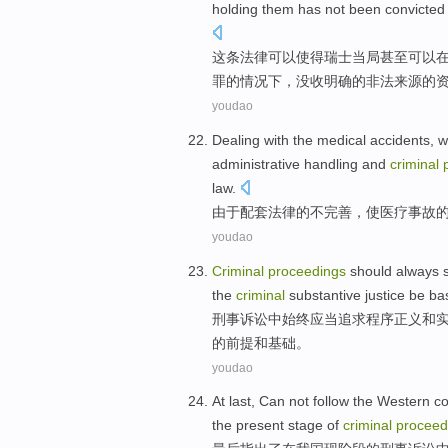
holding
them
has not
been convicted
这
条法律
可以使得
瑞士
当局
甚至
可以
罪的情况下，
没收
明确
的
非法
来源
的
youdao
Dealing with
the
medical
accidents
, w
administrative
handling
and
criminal
law
.
由于
配套
法律
的
不完善，使
医疗
事故
youdao
Criminal
proceedings
should
always
the
criminal
substantive justice
be
ba
刑事
诉讼中
始终
应当
追求
程序
正义
和
的前提和基础。
youdao
At last
,
Can not
follow
the Western
co
the
present stage
of
criminal
proceed