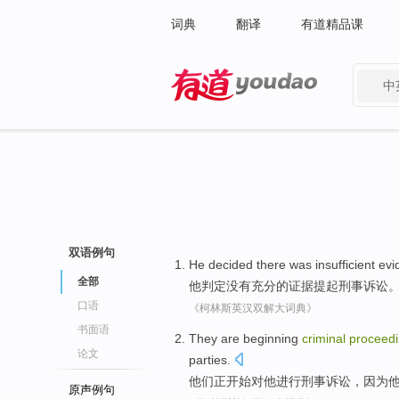
词典
翻译
有道精品课
中
有道 - 网易旗下搜索
双语例句
He
decided
there was insufficient
evi
全部
他
判定
没有
充分的
证据
提起
刑事
诉讼
口语
《柯林斯英汉双解大词典》
书面语
They
are
beginning
criminal
proceed
论文
parties
.
他们
正
开始
对
他
进行刑事
诉讼
，
因为
原声例句