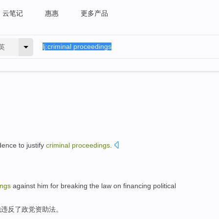
云笔记
惠惠
更多产品
英
dence
to justify
criminal
proceedings
.
。
ings
against
him
for
breaking
the
law
on
financing
political
他
违反
了
政党
资助
法
。