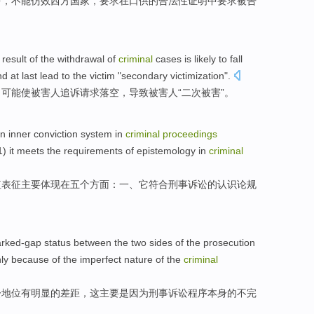
中
，
不能
仿效
西方
国家
，
要求
在
口供
的
合法性
证明
中要求
被告
a
result
of
the withdrawal
of
criminal
cases
is
likely
to fall
nd at last
lead
to the victim "
secondary
victimization
".
，
可能
使
被害人
追诉
请求
落空，
导致
被害人“
二次
被害
”。
n
inner conviction
system
in
criminal
proceedings
 1)
it
meets
the
requirements
of
epistemology
in
criminal
值
表征
主要体现
在
五个
方面
：一、
它
符合
刑事诉讼
的
认识论规
rked-gap
status
between
the two sides
of
the prosecution
ly
because
of the
imperfect
nature
of the
criminal
讼
地位
有
明显的差距，
这
主要
是因为
刑事诉讼
程序
本身的不
完