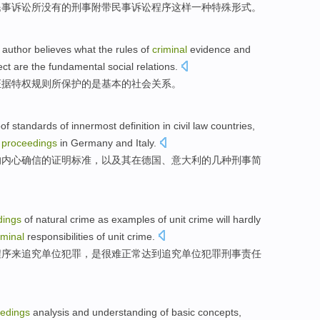
民事
诉讼
所
没有的刑事
附带
民事
诉讼
程序这样
一种
特殊
形式
。
 author
believes
what
the
rules
of
criminal
evidence
and
ect
are
the
fundamental
social
relations
.
证据
特权
规则
所
保护
的
是
基本
的
社会
关系
。
of
standards
of
innermost
definition in
civil law
countries
,
l
proceedings
in
Germany
and
Italy
.
的
内心确信
的
证明
标准
，
以及
其
在
德国
、意大利的几种
刑事
简
dings
of
natural
crime
as examples of
unit
crime
will hardly
iminal
responsibilities
of unit crime.
程序
来追究
单位
犯罪，是
很难
正常
达到
追究单位犯罪
刑事
责任
edings
analysis
and
understanding
of
basic
concepts
,