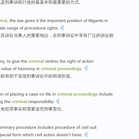
也是
刑事诉权
行使
的
最
基本
和
最重要的
方式
。
inal
, the
law
gives
it
the
important
position
of
litigants
in
ide range
of
procedural
rights
.
予
其
诉讼当事人
的
重要
地位
，
在
刑事诉讼中
享有
广泛
的
诉讼
权
ny
,
to give
the
criminal
victims
the right of action
e
value
of harmony in
criminal
proceedings
.
诉权
有助于
实现
刑事
诉讼
中的
和谐
价值
。
on
of
placing a case on file
in
criminal
proceedings
include
ng
the
criminal
responsibility.
是
有
犯罪
事实
和
需要
追究
刑事责任。
ummary
procedure
includes
procedure
of
civil
suit
pecial
form
which
civil
action doesn't have.