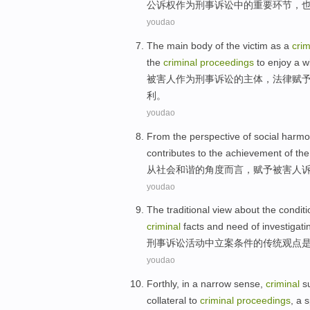
公诉
权
作为
刑事
诉讼
中的
重要
环节
，
youdao
The main body
of
the
victim
as a
crim
the
criminal
proceedings
to
enjoy a
w
被害人
作为
刑事
诉讼
的
主体
，
法律
赋
利
。
youdao
From
the
perspective
of
social
harmo
contributes to
the
achievement
of
th
从
社会
和谐
的
角度而言
，
赋予
被害人
youdao
The
traditional
view about
the
conditi
criminal
facts
and
need
of
investigati
刑事
诉讼活动
中
立案
条件
的
传统
观点
youdao
Forthly
, in
a
narrow sense,
criminal
s
collateral
to
criminal
proceedings
,
a
s