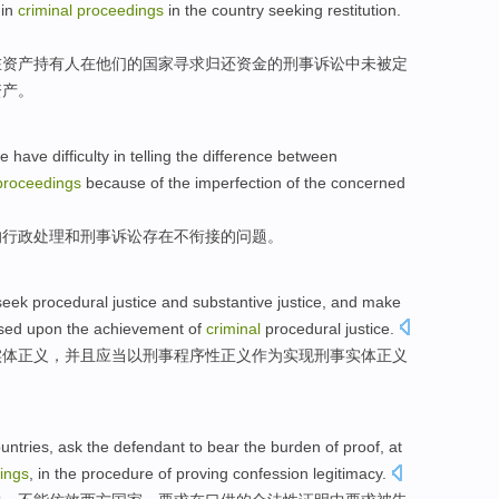
in
criminal
proceedings
in
the
country
seeking
restitution
.
在
资产
持有人
在
他们
的
国家
寻求
归还资金
的
刑事
诉讼
中
未
被
定
资产。
e have difficulty in telling the difference between
proceedings
because
of
the
imperfection
of the
concerned
的
行政
处理
和
刑事
诉讼
存在不衔接的
问题
。
seek
procedural
justice
and
substantive
justice,
and
make
sed
upon the
achievement
of
criminal
procedural
justice.
实体
正义，
并且
应当
以
刑事
程序性
正义
作为
实现刑事实体正义
untries
,
ask
the defendant
to
bear
the
burden
of
proof
,
at
ings
,
in
the procedure of proving
confession
legitimacy
.