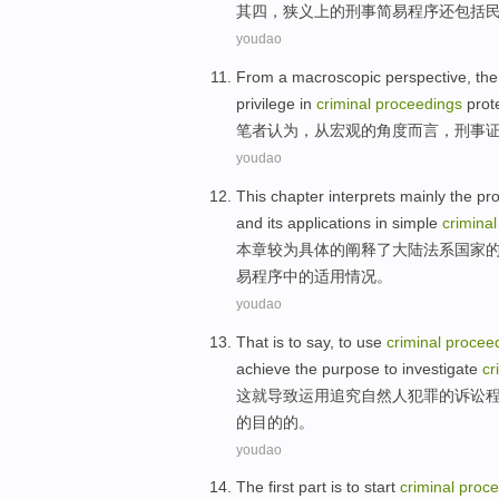
其四
，狭义上
的
刑事
简易
程序
还包括
youdao
From
a
macroscopic
perspective
,
the
privilege
in
criminal
proceedings
prot
笔者
认为
，
从
宏观
的
角度而言
，
刑事
youdao
This
chapter
interprets
mainly
the
pro
and
its
applications in
simple
crimina
本
章
较为具体
的
阐释
了大陆
法系
国家
易
程序
中的适用情况。
youdao
That
is
to say, to
use
criminal
procee
achieve
the
purpose to
investigate
cr
这
就
导致
运用
追究
自然人
犯罪
的
诉讼
的
目的
的。
youdao
The first
part
is
to
start
criminal
proce