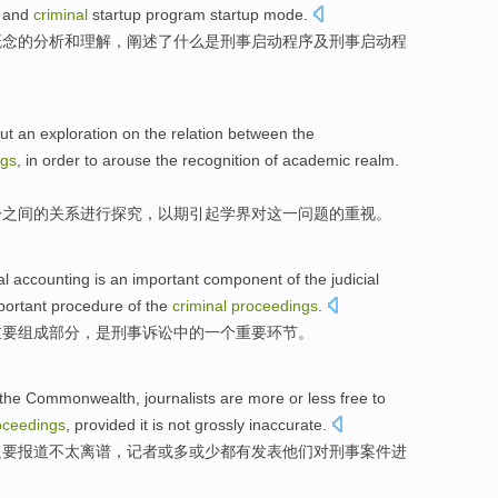
and
criminal
startup
program
startup
mode
.
概念
的
分析
和
理解
，
阐述了
什么
是刑事
启动
程序
及
刑事启动
程
ut
an
exploration
on the
relation
between
the
ngs
, in
order to arouse
the
recognition
of
academic
realm.
讼
之间
的
关系
进行
探究
，
以期
引起学界对
这一
问题
的
重视
。
al
accounting
is
an
important
component
of the
judicial
portant
procedure
of
the
criminal
proceedings
.
重要
组成
部分，
是
刑事
诉讼
中的
一个
重要
环节
。
the Commonwealth
,
journalists
are
more
or
less
free
to
oceedings
,
provided
it
is not
grossly inaccurate
.
只要
报道
不
太
离谱
，
记者或
多
或
少
都有
发表
他们
对
刑事
案件进