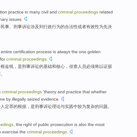
ation
practice
in
many
civil
and
criminal
proceedings
related
inary
issues
.
多
民事
、
刑事
诉讼
涉及
到
行政行为
的
合法性
或者
有效性
为
先决
e
entire
certification
process
is always
the
one
golden
for
criminal
proceedings
.
一
根金
线
，是
刑事
诉讼
的
基础
和
核心
，侦查人员必须将以证据
程。
n
criminal
proceedings
'
theory
and
practice
that
whether
ime
by
illegally
seized
evidence
.
告人
定罪
的
根据
，
是
刑事
诉讼
理论
与
实践
中
较为
复杂
的
问题
。
eedings
, the
right
of
public prosecution
is also
the most
o
exercise
the
criminal
proceedings
.