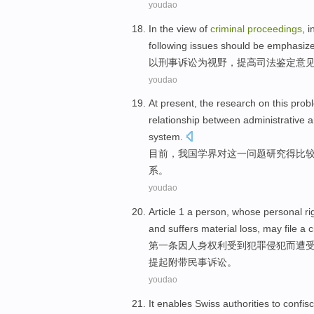
youdao
In
the
view
of
criminal
proceedings
, 
following issues should
be
emphasiz
以
刑事
诉讼
为
视野
，
提高
司法
鉴定意
youdao
At present
,
the research
on
this
prob
relationship between
administrative
a
system
.
目前
，
我国
学界
对
这
一问题
研究
得比
系。
youdao
Article
1
a person,
whose
personal
ri
and
suffers
material
loss
,
may
file a
c
第一
条
因人身
权利
受到
犯罪侵犯而遭
提起附带
民事
诉讼。
youdao
It
enables
Swiss
authorities
to
confis