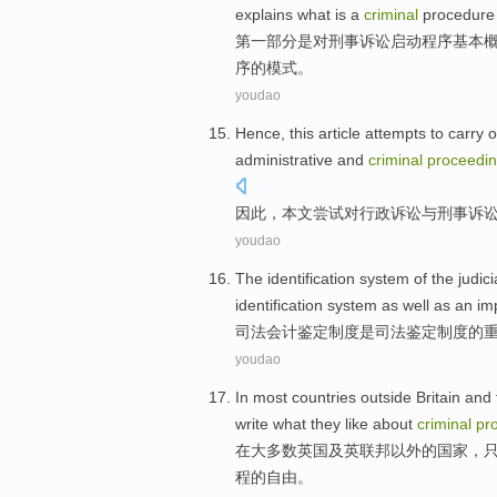
explains
what
is a
criminal
procedure
第
一部分
是
对
刑事
诉讼启动程序
基本
序
的
模式
。
youdao
Hence
,
this article
attempts to
carry o
administrative
and
criminal
proceedi
因此
，
本文
尝试
对
行政诉讼
与
刑事
诉
youdao
The
identification
system
of
the
judici
identification system as well as
an
im
司法
会计
鉴定
制度
是
司法鉴定制度
的
youdao
In
most
countries
outside
Britain
and
write
what
they
like
about
criminal
pr
在
大多数
英国
及
英联邦
以外
的
国家
，
程的
自由
。