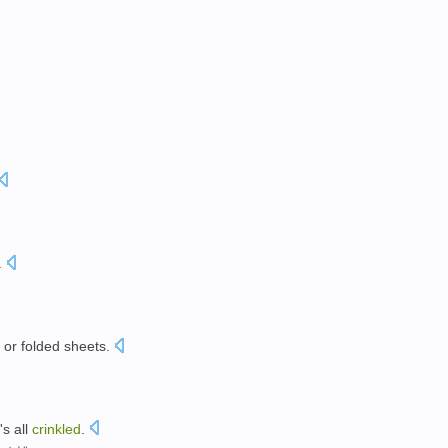
.
or
folded
sheets.
's all
crinkled
.