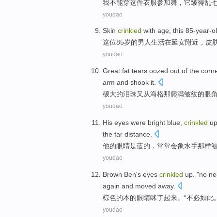
我
不能
穿
这件
衣服
参加
舞，它皱得乱
youdao
Skin
crinkled
with
age
, this 85-year-
o
这位85
岁的
男人
生活
在
延安
附近
，
皮
youdao
Great fat
tears oozed
out
of
the corn
arm
and shook it
.
硕大
的
泪珠
又
从
海
格那爬满
皱纹
的
眼
youdao
His
eyes
were
bright
blue
,
crinkled
up
the far
distance
.
他
的
眼睛
是
蓝
的，常常会
象
水手
那样
youdao
Brown
Ben
's
eyes
crinkled
up
. "
no n
again and
moved away
.
棕色
的
本
的
眼睛
眯
了
起来
。“
不必
如此
youdao