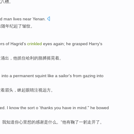
七八槽。
ld
man
lives
near
Yenan
.
肤
随
年纪
起了
皱纹
。
ers of
Hagrid
's
crinkled
eyes
again
;
he
grasped
Harry
's
角涌出，
他
抓住
哈利
的
胳膊
摇晃着。
 into a permanent
squint
like
a sailor
's from
gazing
into
皱
着
眉头，
眯起眼睛
注视
远方
。
eed
.
I
know
the sort o '
thanks
you
have in mind
."
he
bowed
。
我
知道
你
心里
想的
感谢
是什么。”
他
有鞠了
一躬走开了。