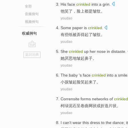
His
face
crinkled
into
a grin
.
全部
他
笑了，
脸上
都是
皱纹。
音频例句
youdao
视频例句
Some
paper
is
crinkled
.
权威例句
有些
纸
被
弄得起了皱纹。
youdao
go
She
crinkled
up her
nose
in distaste
.
返回词典
top
她
厌恶地
皱
起
鼻子
。
youdao
The baby
's
face
crinkled
into a
smile
小孩
皱起
脸
笑起来了。
youdao
Corrensite forms networks
of
crinkled
柯绿泥石
呈
卷曲网状
或
折迭片状。
youdao
I
can't
wear
this dress
to the dance
;
it