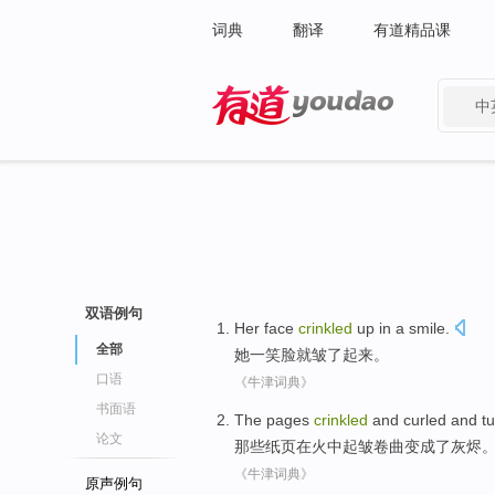
词典
翻译
有道精品课
中
有道 - 网易旗下搜索
双语例句
Her
face
crinkled
up
in a
smile
.
全部
她
一笑脸就
皱
了起来。
口语
《牛津词典》
书面语
The
pages
crinkled
and
curled and
t
论文
那些
纸页
在
火中起皱
卷曲
变成
了
灰烬
《牛津词典》
原声例句