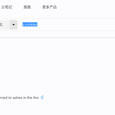
云笔记
惠惠
更多产品
英
urned to
ashes
in
the fire
.
。