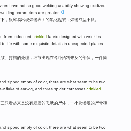
 wires have not
so
good
welding
usability
showing
oxidized
welding parameters
are
greater
.
范下，
很
容易
出现
焊缝
表面
的
氧化
起
皱，焊缝成型不良。
de from
iridescent
crinkled
fabric
designed
with
wrinkles
 to life
with
some exquisite
details
in
unexpected
places
.
抓
皱
、打
褶
的处理，
细节
出现
在
各种
始料未及
的
部位
，
一
件
简
 and sipped empty
of
color,
there are
what
seem
to
be
two
new flake
of
earwig
,
and
three
spider
carcasses
crinkled
两三只
看起来
是
没有
翅膀
的
飞蛾
的
尸体
，一小块
蠼螋
的尸骨
和
 and sipped empty
of
color,
there are
what
seem
to
be
two