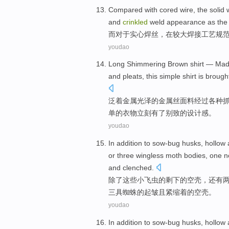
Compared with
cored
wire, the solid
and
crinkled
weld
appearance
as the
而
对于实心焊丝
，在较大
焊接
工艺规
youdao
Long Shimmering Brown shirt — Ma
and
pleats
,
this
simple
shirt is brought
泛着金属
光泽
的金属丝
面料
经过各种
单
的衣物立刻
有
了别致的
设计
感。
youdao
In addition
to
sow-bug
husks, hollow
or three
wingless
moth
bodies
, one 
and
clenched
.
除了
这些小飞虫
的
剩下
的
空壳
，
还有
三
具
蜘蛛
的起
皱
且紧缩着的空壳。
youdao
In addition
to
sow-bug
husks, hollow