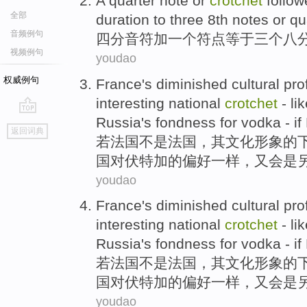
A
quarter
note
or
crotchet
follo
全部
duration to
three
8th notes or
qu
音频例句
四分
音符
加
一个
符
点
等于
三个
八
视频例句
youdao
权威例句
France
's diminished
cultural
prof
interesting
national
crotchet
-
li
Russia
's
fondness
for
vodka
-
if
go
返回词典
top
若
法国
不是
法国，
其
文化
形象
的
国
对
伏特加
的
偏好
一样，又
会
是
youdao
France
's diminished
cultural
prof
interesting
national
crotchet
-
li
Russia
's
fondness
for
vodka
-
if
若
法国
不是
法国，
其
文化
形象
的
国
对
伏特加
的
偏好
一样，又
会
是
youdao