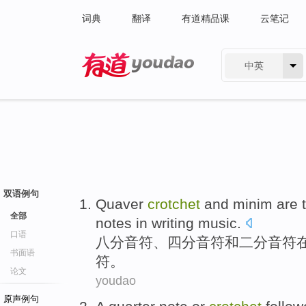
词典
翻译
有道精品课
云笔记
中英
有道 - 网易旗下搜索
双语例句
Quaver
crotchet
and
minim
are
全部
notes
in
writing
music
.
口语
八分
音符、四分
音符
和
二分
音符
书面语
符。
论文
youdao
原声例句