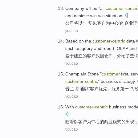
Company
will be
"
all
customer-
centri
and
achieve
win-win situation
.
公司
将
以“
一切
以客户为中心
”的
企业
理
youdao
Based on
the
customer-
centric
data
such as
query
and
report
,
OLAP
and
基于
建立的
客户
数据
仓库
，
介绍了
查
youdao
Champlain
Stone
"
customer
first
,
ser
customer-
centric
"
business
strategy
.
普兰
·
斯通以
“
客户
优先
、
服务
第一
”
为
youdao
With
customer-
centric
business
mode
随着
以
客户
为中心的
商业
模式
的
出现
youdao