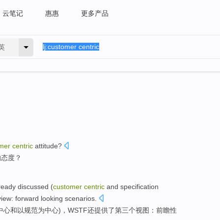
云笔记
惠惠
更多产品
英
mer
centric
attitude
?
的态度？
ready
discussed
(
customer
centric
and
specification
view
:
forward looking
scenarios
.
中心
和
以
规范
为中心)，
WSTF
还
提供
了
第三个
视图
：
前瞻性