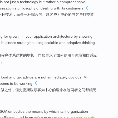
is
not just
a
technology
but rather
a
comprehensive
,
nization
's
philosophy
of
dealing
with
its customers
.
一
种
技术
，
而是
一种
综合
的
、
以客户为中心
的
与
客户
打交道
ng
for
growth
in
your
application
architecture
by showing
c
business
strategies
using
scalable
and
adaptive
thinking
.
用程序
体系结构
的
增长
，
向
您
展示
了
如何
使用
可伸缩
和
自适应
略
。
t food
and
tax
advice are
not
immediately obvious,
Mr
seems
to be
working
.
相似
之处，但
史密斯
以
顾客
为中心的理念在
这
两者
之间
都颇见
SOA embodies
the
means
by
which
its
it
organization
 efficient
—
all
in
an
effort
to maintain
a
customer-
centric