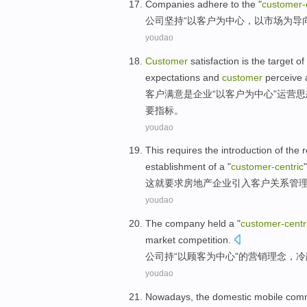
Companies
adhere to
the "
customer-
公司
坚持
“
以客户为中心
，
以市场为导
youdao
Customer
satisfaction
is
the
target
of
expectations
and
customer
perceive
客户
满意
是
企业
“以客户为
中心
”
运营
思
要
指标。
youdao
This
requires
the
introduction
of
the
r
establishment
of a "
customer-
centric
这
就要求
房地产
企业
引入
客户
关系
管
youdao
The company
held a
"
customer-
centr
market
competition
.
公司
持
“
以顾客为中心
”的
营销
理念
，
冷
youdao
Nowadays
,
the domestic
mobile
comm