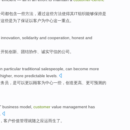
公司
都包含一些
方法
，
通过
这些
方法
使得
其
IT
组织
能够保持是
有这些
是
为了
保证
以
客户为中心这
一
重点。
,
innovation
,
solidarity and
cooperation
,
honest
and
，
开拓创新
、
团结
协作
、
诚实
守信
的
公司
。
in particular
traditional
salespeople,
can
become
more
 higher
, more
predictable
levels
.
业务员，
是
可以
更
以顾客为中心一些
，
创造
更高
、更
可预测
的
"
business
model
,
customer
value
management
has
.
，
客户
价值
管理
就
随之
应运而生
了。