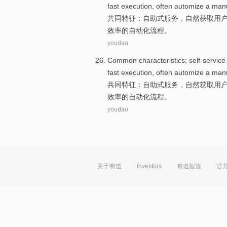
fast
execution
,
often
automize
a
man
共同
特征
：
自助式服务
，自然
获取
用户
效率的
自动化
流程
。
youdao
Common
characteristics
:
self-service
fast
execution
,
often
automize
a
man
共同
特征
：
自助式服务
，自然
获取
用户
效率的
自动化
流程
。
youdao
关于有道
Investors
有道智选
官