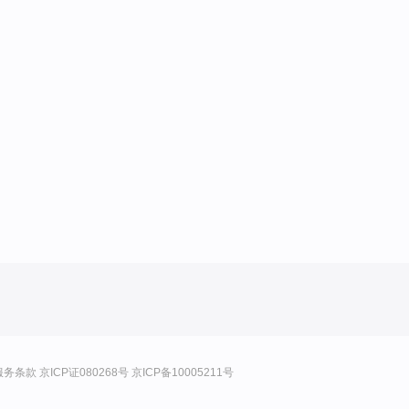
服务条款
京ICP证080268号
京ICP备10005211号