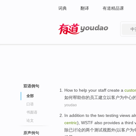
词典
翻译
有道精品课
中
有道 - 网易旗下搜索
双语例句
How to
help
your
staff
create
a
custo
全部
如何
帮助
你
的
员工
建立
以
客户
为中心
口语
youdao
书面语
In addition
to
the
two
testing
views
al
论文
centric
),
WSTF
also
provides
a
third
除
已
讨论
的
两个
测试
视图
外(以
客户
为
原声例句