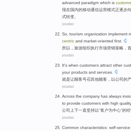
advanced
paradigm
which
is
custome
现在
国内
的
移动
通信
运营
模式
正
逐步
式
转变。
youdao
So
,
tourism
organization
implement
m
centric
and
market-oriented
first
.
所以
，
旅游
组织
执行
市场营销
策略
，
youdao
It's
when
customers
attract
other
cus
your
products
and
services
.
就是
让
顾客
号召
其他
顾客，以公司的
youdao
Across the
company
has always
insi
to
provide
customers
with
high qualit
公司
上下
一直
坚持
以“
客户
为
中心”的
经
youdao
Common
characteristics
:
self-service