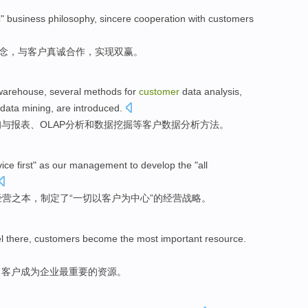
c
"
business
philosophy
,
sincere
cooperation
with
customers
念
，
与
客户
真诚
合作
，
实现
双赢
。
warehouse
, several
methods
for
customer
data
analysis
,
data
mining
, are
introduced
.
询
与
报表
、
OLAP分析
和
数据
挖掘
等
客户
数据
分析
方法
。
vice
first
"
as
our
management
to develop
the
"
all
经营
之本，
制定
了
“
一切
以客户为中心
”的
经营
战略
。
l
there
,
customers
become
the
most
important
resource
.
，
客户
成为
企业
最
重要
的
资源
。