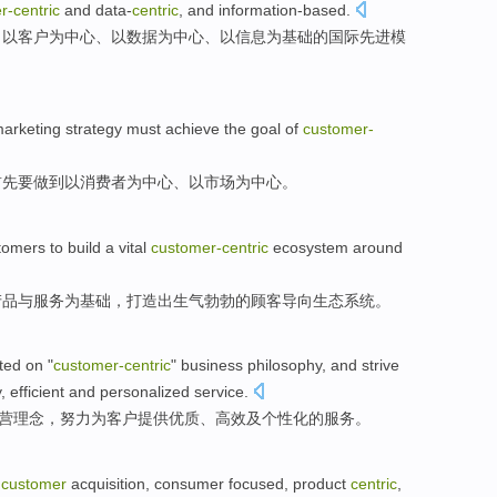
r-
centric
and
data-
centric
, and
information-based
.
向
以
客户
为中心、以数据为中心、以信息为基础的国际
先进
模
arketing
strategy
must
achieve
the goal
of
customer-
首先
要
做到
以消费者
为
中心、以
市场
为中心。
tomers to
build
a
vital
customer-
centric
ecosystem
around
产品
与
服务为基础，
打造
出
生气勃勃的
顾客
导向
生态系统
。
sted
on "
customer-
centric
"
business
philosophy
, and
strive
y
,
efficient
and
personalized
service
.
营
理念
，
努力
为
客户
提供
优质
、
高效
及
个性化
的
服务
。
customer
acquisition
, consumer focused,
product
centric
,