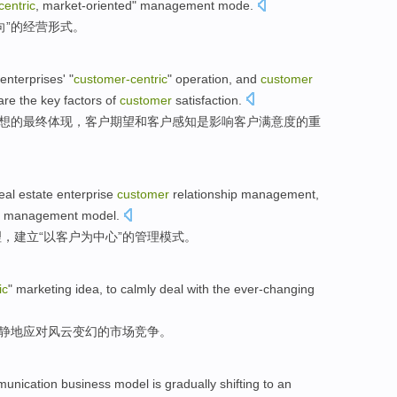
centric
,
market-oriented
"
management
mode
.
向
”的
经营
形式
。
enterprises'
"
customer-
centric
"
operation
, and
customer
are
the
key
factors
of
customer
satisfaction
.
想
的
最终体现，客户
期望
和
客户
感知
是
影响
客户
满意度
的
重
eal estate
enterprise
customer
relationship
management
,
" management
model
.
理
，
建立
“
以客户为中心
”
的
管理
模式
。
ic
"
marketing
idea
, to
calmly
deal with
the ever-changing
静地
应对
风云
变幻的
市场
竞争。
unication
business
model
is gradually
shifting to an