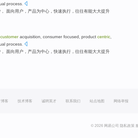
ual
process
.
， 面向用户，
产品
为中心
，
快速
执行
，
往往
有
能大大提升
customer
acquisition
, consumer focused,
product
centric
,
ual
process
.
， 面向用户，
产品
为中心
，
快速
执行
，
往往
有
能大大提升
方博客
技术博客
诚聘英才
联系我们
站点地图
网络举报
© 2026 网易公司
隐私政策