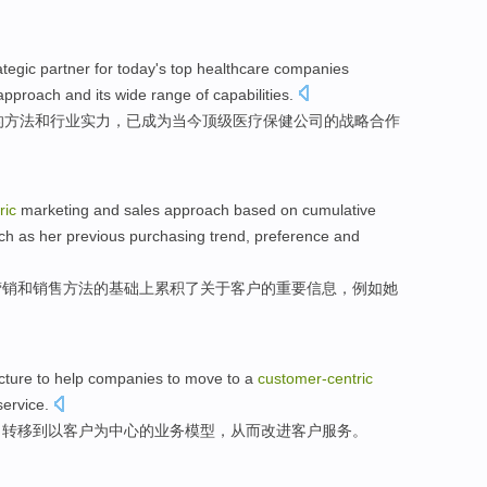
ategic
partner
for
today
's
top
healthcare
companies
approach
and
its wide range
of
capabilities
.
的
方法
和
行业
实力
，
已
成为
当今
顶级
医疗保健
公司
的
战略
合作
ric
marketing
and
sales
approach
based
on
cumulative
ch as
her
previous
purchasing
trend
,
preference
and
营销
和
销售
方法
的
基础
上
累积
了
关于
客户
的重要
信息
，
例如
她
cture
to
help
companies
to
move
to a
customer-
centric
service
.
司
转移
到
以客户为中心
的
业务
模型
，
从而改进
客户
服务
。