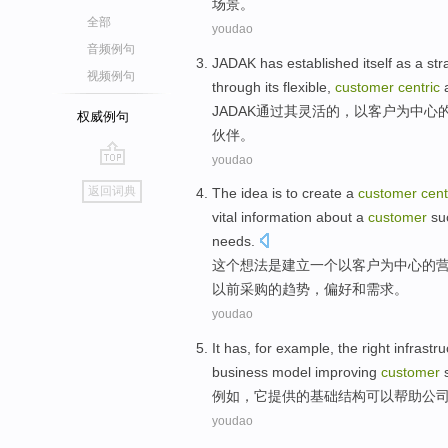
场景。
全部
youdao
音频例句
JADAK
has
established itself as a
str
视频例句
through
its
flexible
,
customer
centric
JADAK
通过
其
灵活
的
，
以客户
为
中心
权威例句
伙伴
。
youdao
go
返回词典
The
idea
is
to create
a
customer
cent
top
vital
information
about
a
customer
su
needs.
这个
想法
是
建立
一个
以
客户
为中心
的
以前
采购
的
趋势
，
偏好
和需求。
youdao
It
has,
for example
,
the
right
infrastru
business
model
improving
customer
例如
，
它
提供
的
基础结构
可以
帮助
公
youdao