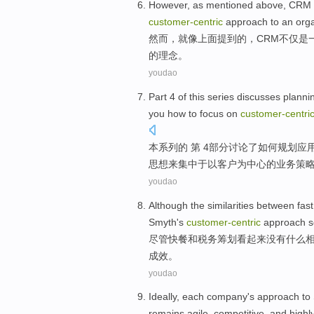
However
,
as
mentioned above
,
CRM
customer-
centric
approach to an orga
然而
，
就像
上面
提到
的
，
CRM
不仅
是
的
理念
。
youdao
Part
4
of
this
series
discusses
planni
you
how to
focus
on
customer-
centri
本
系列
的
第 4
部分
讨论了如何
规划
应
思想来
集中
于
以客户为中心
的
业务
策
youdao
Although
the
similarities
between
fas
Smyth
's
customer-
centric
approach
尽管
快餐
和
税务筹划
看起来
没有
什么
成效。
youdao
Ideally
,
each
company's
approach
to
remains
agile
,
competitive
,
and
highly