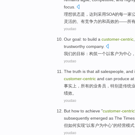
focus
.
理想
状态是，达到采用
SOA
的
每
一家
灵活
的、有
竞争力
的
和
高效
的——
所
youdao
Our
goal
: to
build
a
customer-
centric
trustworthy
company
.
我们
的
目标
：
构筑
一个
以客户为中心
youdao
The truth
is
that
all
salespeople
, and
customer-
centric
and can
produce
at
事实上
，
所有
的
业务员
，
特别是
传统
绩效
。
youdao
But
how to
achieve
"
customer-
centric
subsequently
emerged as The Times
但
如何
实现
“
以客户为中心
”的
经营
模式
youdao