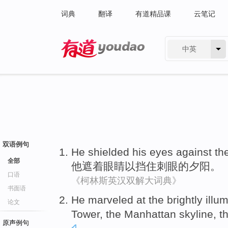
词典
翻译
有道精品课
云笔记
中英
有道 - 网易旗下搜索
双语例句
He
shielded
his eyes
against
th
全部
他
遮
着
眼睛以挡住
刺眼
的
夕阳。
口语
《柯林斯英汉双解大词典》
书面语
He
marveled at
the
brightly
illu
论文
Tower,
the
Manhattan
skyline,
t
原声例句