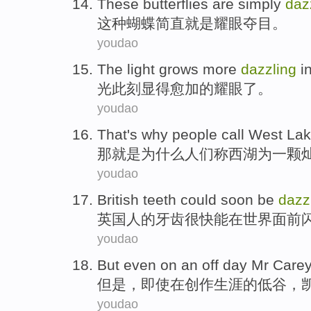
These
butterflies
are simply
daz
这种
蝴蝶
简直
就是
耀眼夺目。
youdao
The light
grows more
dazzling
i
光
此刻显得
愈加
的耀眼了。
youdao
That
's
why
people
call
West La
那
就是
为什么
人们
称
西湖
为
一
颗
youdao
British
teeth
could
soon
be
dazz
英国人
的
牙齿
很快
能
在世界面前
youdao
But
even
on
an off day Mr Care
但是
，
即使
在
创作生涯的低谷，
youdao