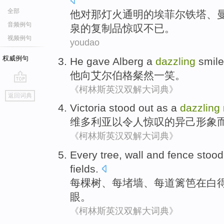
全部
他
对
那
灯火
通明
的
埃菲尔
铁塔、
音频例句
泉
的
复制品
惊叹
不已。
视频例句
youdao
权威例句
He
gave Alberg a
dazzling
smile
他
向艾尔伯格
粲然一笑
。
《柯林斯英汉双解大词典》
go
返回词典
top
Victoria
stood out
as a
dazzling
维多利亚
以
令人惊叹的
异己
形象
《柯林斯英汉双解大词典》
Every
tree
,
wall
and
fence
stood
fields
.
每
棵树
、每
堵墙
、每道
篱笆
在
白
眼。
《柯林斯英汉双解大词典》