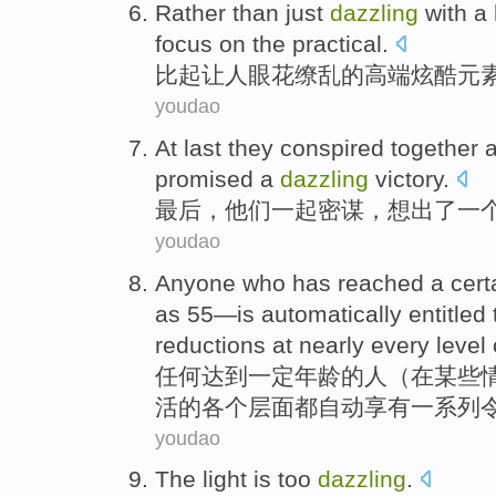
Rather than
just
dazzling
with a
focus
on the
practical
.
比起
让
人眼花缭乱
的
高端
炫酷
元
youdao
At last
they
conspired
together 
promised
a
dazzling
victory.
最后
，
他们
一起
密谋
，
想出
了
一
youdao
Anyone
who
has reached
a cert
as
55
—
is
automatically
entitled 
reductions
at
nearly
every
level
任何
达到
一定
年龄
的
人
（
在
某些
活
的
各个
层面
都
自动
享有
一系列
youdao
The light
is
too
dazzling
.