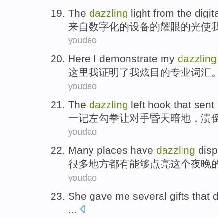
The
dazzling
light
from
the
digit
来自
数字化
的
设备
的
耀眼
的
光
使
youdao
Here
I
demonstrate
my
dazzling
这里
我
证明了
我
炫目
的
专业
词汇
youdao
The
dazzling
left
hook
that sent
一
记
左
勾拳
让
对手
昏天暗地，溃
youdao
Many
places
have
dazzling
disp
很多
地方
都有
能够
点亮
这个
夜晚
youdao
She
gave
me
several
gifts
that 
...