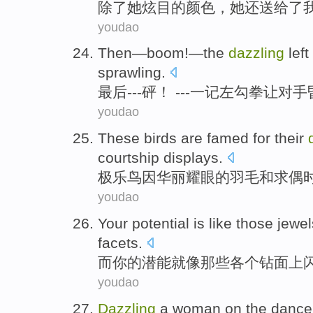
除了
她
炫目
的
颜色
，她还
送给了
youdao
Then
—
boom
!—
the
dazzling
left
sprawling.
最后
---
砰
！ ---
一
记
左
勾拳
让
对手
youdao
These birds are
famed for
their
courtship displays
.
极乐鸟
因
华丽
耀眼
的羽毛
和
求偶
youdao
Your
potential
is like
those
jewel
facets.
而
你
的
潜能
就
像
那些
各个钻面上
youdao
Dazzling
a
woman
on
the
dance 