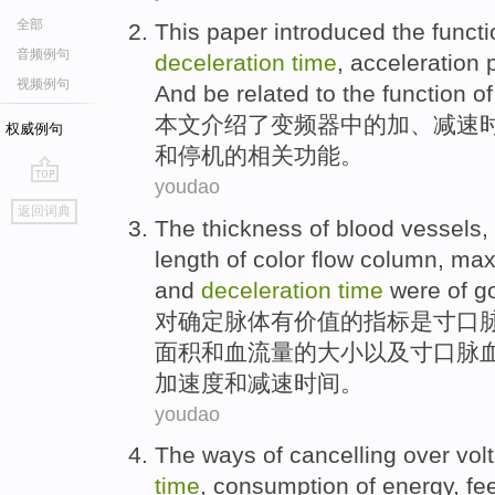
全部
This paper
introduced
the funct
音频例句
deceleration
time
, acceleration 
视频例句
And
be
related
to the
function
of
本文
介绍
了变频器
中的
加、
减速
权威例句
和
停机
的
相关
功能
。
youdao
go
返回词典
top
The
thickness
of
blood
vessels,
length
of color
flow
column
,
ma
and
deceleration
time
were
of g
对
确定
脉
体有
价值
的
指标
是
寸口
面积
和
血
流量
的大小以及寸口脉
加速度
和
减速
时间
。
youdao
The
ways
of
cancelling
over vol
time
,
consumption
of
energy
,
fe