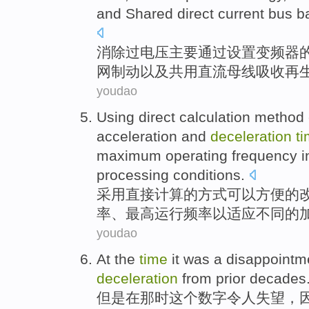
and
Shared
direct current
bus b
消除
过电压主要通过
设置
变频器
网
制动
以及
共用
直流
母线
吸收
再
youdao
Using
direct
calculation
method
acceleration and
deceleration
t
maximum
operating
frequency
i
processing
conditions
.
采用
直接
计算
的
方式
可以
方便
的
率
、最高
运行
频率
以
适应
不同
的
youdao
At
the
time
it was
a
disappointm
deceleration
from
prior
decades
但是在
那时
这个数字
令人失望
，