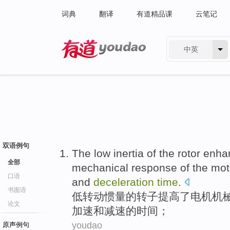
词典
翻译
有道精品课
云笔记
中英
有道 - 网易旗下搜索
双语例句
The
low
inertia
of
the
rotor
enha
全部
mechanical
response
of the
mot
口语
and
deceleration
time
.
书面语
低
转动惯量
的
转子
提高
了
电机
机
论文
加速
和
减速
的
时间
；
youdao
原声例句