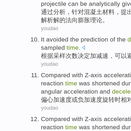
projectile
can be
analytically
gi
通过
分析，
针对
混凝土
材料
，提
解析
解
的
法向
膨胀
理论
。
youdao
It avoided
the
prediction
of the
d
sampled
time
.
根据
采样次数决定加
减速
，
可以
youdao
Compared
with Z-axis
accelerat
reaction
time
was
shortened
duri
angular
acceleration
and
decele
偏心
加速度
或负加速度旋转
时
相
youdao
Compared
with Z-axis
accelerat
reaction
time
was
shortened
duri