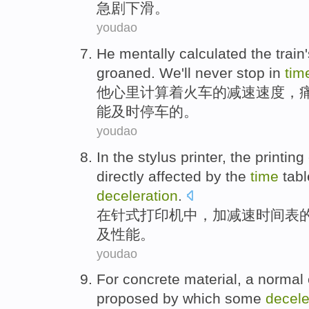
急剧
下滑。
youdao
He
mentally
calculated
the
train
groaned
.
We
'll never
stop
in
tim
他
心里
计算
着
火车
的
减速
速度
，
能及时停车的。
youdao
In
the stylus
printer
, the
printing
directly
affected
by the
time
tab
deceleration
.
在
针
式
打印机
中，
加
减速时间表
及
性能
。
youdao
For
concrete
material
, a
normal
proposed
by
which some
decele