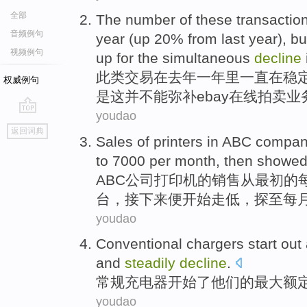
全部
The number of
these
transactio
音频例句
year
(up 20% from last year),
bu
视频例句
up for the simultaneous
decline
此类
交易
在
去年
一
年
里
一直在稳
权威例句
是
这
并
不能
弥补
ebay
在线
拍卖
业
youdao
go
返回词典
top
Sales
of
printers
in
ABC
compa
to
7000
per month
,
then
showed
ABC
公司
打印机
的
销售
从
最初的
台，
接下来便
开始走低，探至每月
youdao
Conventional
chargers
start out
and
steadily
decline
.
常规
充电器
开始
了
他们
的
最大
额
youdao