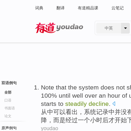
词典
翻译
有道精品课
云笔记
中英
有道 - 网易旗下搜索
双语例句
Note
that the
system
does
not
s
全部
100%
until
well over
an
hour
of 
口语
starts to
steadily
decline
.
书面语
从中可以看出，
系统
记录
中
并
没
论文
降
，而是经过一个
小时后
才
开始
youdao
原声例句