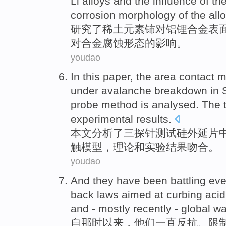
Li
alloys
and
the influence of th
corrosion
morphology
of the all
研究
了
稀土元素铈
对
铝
锂
合金
表
对
合金
腐蚀
形态
的
影响。
youdao
In this paper
, the
area
contact
m
under avalanche
breakdown
in
probe method is
analysed
. The
experimental
results
.
本文
分析
了三探针测试
硅
外延
片
触
模型
，
理论
和
实验
结果
吻合
。
youdao
And
they
have been
battling
eve
back
laws
aimed at
curbing acid
and
-
mostly recently
-
global
wa
自
那时
以来，
他们
一直
反抗
、
限