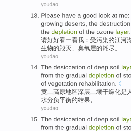
youdao
Please
have
a
good
look at
me
growing
deserts
,
the
destruction
the
depletion
of
the
ozone
layer
.
请
好好看
一
看
我
：
受污染
的
江河
生物
的
毁灭
、
臭氧层
的
耗尽
。
youdao
The
desiccation
of
deep
soil
lay
from
the
gradual
depletion
of st
of vegetation rehabilitation
.
黄土
高原地区
深层
土壤
干燥化
是
水分
负平衡
的
结果
。
youdao
The
desiccation
of
deep
soil
lay
from
the
gradual
depletion
of st