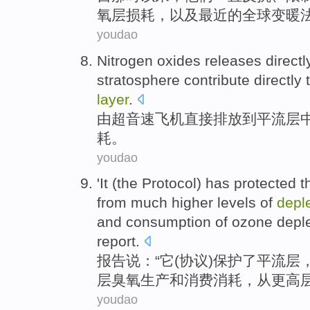
氧层
损耗
，
以及
最近
的
全球
变暖
youdao
Nitrogen oxides
releases
directl
stratosphere
contribute
directly
t
layer
.
由
超音速
飞机
直接
排放
到
平流层
耗
。
youdao
'
It
(
the
Protocol
) has
protected
t
from
much higher
levels
of
depl
and
consumption
of
ozone
depl
report
.
报告
说：“
它
(
协议
)
保护
了
平流层
层
臭氧
生产
和
消费
消耗
，
从
更高
youdao