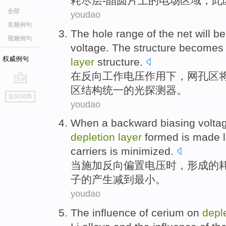
耗尽
层
-
晶
圆片
上
的
电场
区域
，
此
全部
youdao
音频例句
The
hole
range
of the
net
will
be
视频例句
voltage
. The
structure
becomes
权威例句
layer
structure.
在
反向工作
电压
作用
下
，
网
孔
区
区
结构
统一的光探测器。
go
返回词典
top
youdao
When
a
backward
biasing
volta
depletion
layer
formed
is made
carriers
is minimized
.
当
施加反向
偏置
电压
时，
形成
的
子
的
产生
减
到最小。
youdao
The
influence
of
cerium
on
depl