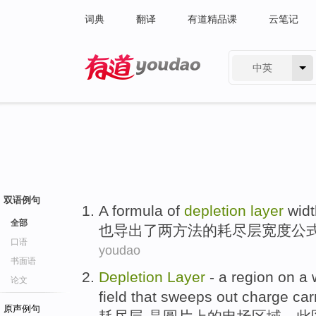
词典
翻译
有道精品课
云笔记
中英
有道 - 网易旗下搜索
双语例句
A
formula
of
depletion
layer
widt
全部
也
导出了两方法
的
耗尽
层
宽度
公
口语
youdao
书面语
Depletion
Layer
-
a
region
on
a
论文
field
that sweeps
out charge
car
原声例句