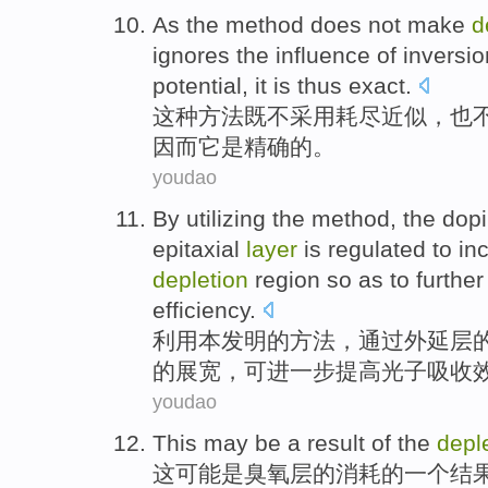
As
the
method
does not
make
d
ignores
the
influence
of inversio
potential
,
it
is
thus
exact
.
这种
方法
既
不
采用
耗尽
近似
，
也
因而
它
是
精确
的。
youdao
By utilizing
the
method
,
the dop
epitaxial
layer
is
regulated
to
in
depletion
region
so as
to
further
efficiency
.
利用
本发明
的
方法
，
通过
外延
层
的
展宽，可
进一步
提高
光子
吸收
youdao
This
may
be
a
result
of
the
depl
这
可能
是
臭氧层
的
消耗
的
一个
结