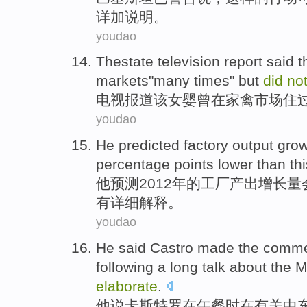
详加说明。
youdao
Thestate
television
report
said t
markets
"
many
times
"
but
did
no
电视
报道
该女婴
曾
在
家禽
市场
住
youdao
He
predicted
factory
output
grow
percentage points lower
than
th
他
预测
2012年的
工厂
产出
增长量
有
详细解释
。
youdao
He
said
Castro
made
the
comme
following a long talk
about
the
M
elaborate
.
他
说
卡斯特罗
在
午餐时
在
有关
中