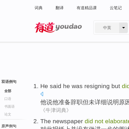
词典
翻译
有道精品课
云笔记
中英
有道 - 网易旗下搜索
双语例句
He
said
he
was resigning
but
di
全部
口语
他
说
他
准备
辞职
但
未
详细
说明原
书面语
《牛津词典》
论文
The newspaper
did
not
elaborat
原声例句