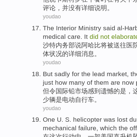
评论
，
并
没有详细说明。
youdao
The Interior Ministry
said
al-Har
medical
care
.
It
did
not
elaborat
沙特内务部
说
阿
哈比
将
被
送往
医
体状况
的
详细消息
。
youdao
But
sadly
for the
lead
market
,
th
just
how many
of them
are
now p
但
令国际
铅
市场
感到
遗憾
的是，
少
辆是电动自行车。
youdao
One
U.
S.
helicopter
was lost
du
mechanical
failure
, which the
of
在
这次
行动中，
一
架
美国
直升机