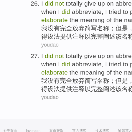
I
did
not
totally
give up
on
abbre
when
I
did
abbreviate, I
tried to
elaborate
the
meaning
of
the
na
我
没有
完全
放弃
简写
名称
；
但是
得
设法
提供
注释
以
完整
阐述
该
名
youdao
I
did
not
totally
give up
on
abbre
when
I
did
abbreviate, I
tried to
elaborate
the
meaning
of
the
na
我
没有
完全
放弃
简写
名称
；
但是
得
设法
提供
注释
以
完整
阐述
该
名
youdao
关于有道
Investors
有道智选
官方博客
技术博客
诚聘英