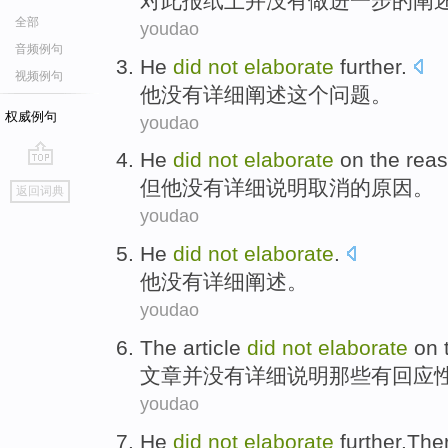
对此
报纸上并
没有
做进一步的阐
全部
youdao
音频例句
He
did
not
elaborate
further.
视频例句
他
没有
详细
阐述这个问题。
权威例句
youdao
He
did
not
elaborate
on
the
rea
go
但
他
没有
详细
说明
取消的
原因。
返回词典
top
youdao
He
did
not
elaborate
.
他
没有
详细阐述
。
youdao
The article
did
not
elaborate
on
文章
并
没有
详细
说明
那些
有回应
youdao
He
did
not
elaborate
further.The