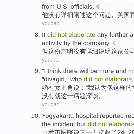
from
U.S.
officials
.
他
没有
详细
阐述这个问题。
美国
youdao
It
did
not
elaborate
any further
a
activity
by
the company
.
但这份
声明
没有
详细
说明
这家
公
youdao
"
I
think
there
will be
more and m
"
divagirl
," who
did
not
elaborate
婚礼
女主角
说：“
我
认为
像
这样的
没有
就这一话题深谈。
youdao
Yogyakarta
hospital
reported
re
the
incident
but
did
not
elaborat
日惹
市
医院
说它一共
接收
了
24
-
2