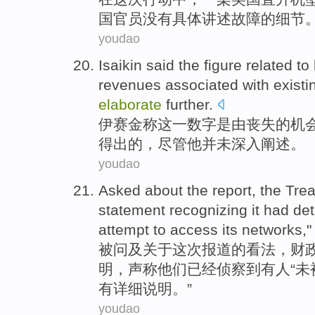
国
官员
没有
具体讲述故障的细节
youdao
Isaikin
said
the
figure
related to
revenues
associated
with
existi
elaborate
further
.
伊赛金
称
这一
数字
是由
丧失
的
机
得出的，
尽管
他
并未
深入
阐述
。
youdao
Asked
about
the report
,
the Tre
statement
recognizing
it
had
de
attempt to
access
its networks
,
被问及
关于
这次
报道的看法，
财
明
，声称
他们
已经
侦察到有人
“
未
有
详细说明。”
youdao