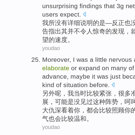
unsurprising
findings
that
3
g
ne
users
expect
.
我
所
没有
详细
说明的
是
—
反正
也
告
指出
其
并不令人惊奇的
发现
，
望
的
速度
。
youdao
Moreover
,
I
was
a little
nervous 
elaborate
or
expand
on
many
of
advance
,
maybe it
was
just
bec
kind
of
situation before.
另外呢
，
我
当时
比较
紧张，
很多
展
，
可能
是
没
见
过
这种阵势，呵
大仇深
看着你，都会比较照顾你
气也会比较温和。
youdao