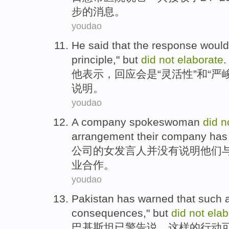
步的消息。
youdao
He
said
that the
response
would
principle
,"
but
did
not
elaborate
.
他
表示
，
回应
会
是“
灵活性
”
和
“
严
说明
。
youdao
A
company
spokeswoman
did
n
arrangement
their
company
has
公司
的
女发言人
并
没有
说明
他们
业
合作
。
youdao
Pakistan
has
warned
that
such
consequences
,"
but
did
not
elab
巴基斯坦
已
警告
说，
这样
的
行动