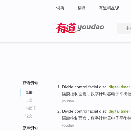
词典
翻译
有道精品课
中
有道 - 网易旗下搜索
双语例句
Divide
control
facial
disc
,
digital
timer
全部
隔膜
控制
面
盘
，
数字
计时器
电子
平衡
口语
youdao
书面语
Divide
control
facial
disc
,
digital
timer
论文
隔膜
控制
面
盘
，
数字
计时器
电子
平衡
youdao
原声例句