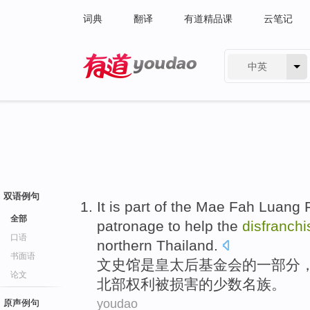
词典
翻译
有道精品课
云笔记
中英
有道 - 网易旗下搜索
双语例句
It
is
part of
the
Mae Fah Luang
全部
patronage
to
help
the
disfranch
口语
northern
Thailand
.
书面语
文史馆是
皇太后
基金会
的
一部分
论文
北部
权利被损害的
少数
名族。
youdao
原声例句