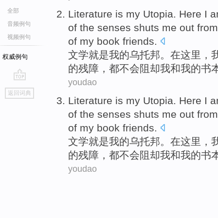
全部
Literature
is
my
Utopia
.
Here
I
a
音频例句
of
the
senses
shuts
me
out from
视频例句
of
my
book
friends
.
文学
就是
我
的
乌托邦
。
在这里
，
权威例句
的
残
障
，都不会阻却
我
和我的
书
youdao
go
返回词典
top
Literature
is
my
Utopia
.
Here
I
a
of
the
senses
shuts
me
out from
of
my
book
friends
.
文学
就是
我
的
乌托邦
。
在这里
，
的
残
障
，都不会阻却
我
和我的
书
youdao