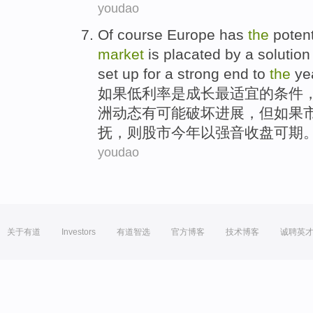
youdao
Of course
Europe
has
the
potent
market
is
placated
by
a
solution
set up for a strong
end
to
the
ye
如果
低利率
是
成长最适宜
的
条件
洲
动态
有
可能
破坏
进展，
但
如果
抚
，则股市今年
以
强音收盘
可
期
youdao
关于有道
Investors
有道智选
官方博客
技术博客
诚聘英