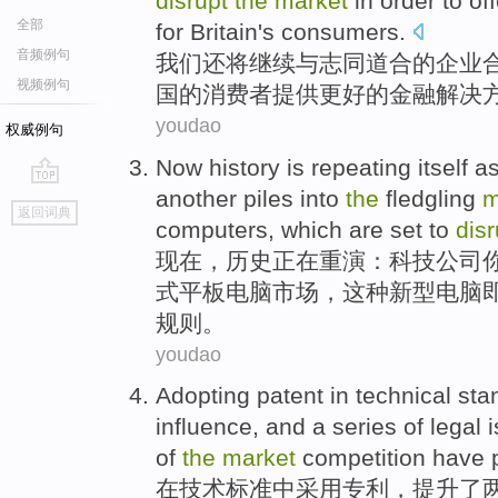
disrupt
the
market
in
order to
off
全部
for
Britain
's
consumers
.
音频例句
我们
还
将
继续
与
志同道合的
企业
视频例句
国
的
消费者
提供
更好
的
金融
解决
youdao
权威例句
Now
history
is repeating
itself 
another piles into
the
fledgling
m
go
返回词典
top
computers
,
which
are set to
disr
现在
，
历史
正在
重演：
科技
公司
式平板
电脑
市场
，
这种
新型电脑
规则。
youdao
Adopting
patent
in
technical
sta
influence
, and
a series of
legal
of
the
market
competition
have 
在
技术
标准
中
采用
专利
，
提升
了