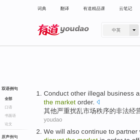
词典
翻译
有道精品课
云笔记
中英
有道 - 网易旗下搜索
双语例句
Conduct
other
illegal
business ac
全部
the
market
order
.
口语
其他
严重
扰乱
市场
秩序
的
非法
经
书面语
youdao
论文
We
will
also
continue to
partner
原声例句