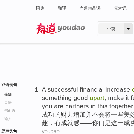
词典
翻译
有道精品课
云笔记
中英
有道 - 网易旗下搜索
双语例句
A
successful
financial
increase
全部
something
good
apart
,
make
it
f
口语
you
are
partners
in
this
together
书面语
成功
的
财力
增加
并不
会
将
一些
美
论文
趣
，
有
成就感
——
你们
是
这一成
youdao
原声例句