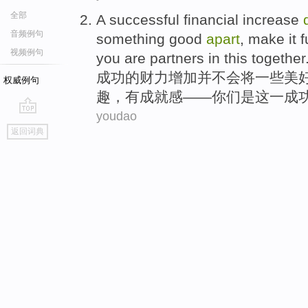
全部
A
successful
financial
increase
音频例句
something
good
apart
,
make
it
f
视频例句
you
are
partners
in
this
together
成功
的
财力
增加
并不
会
将
一些
美
权威例句
趣
，
有
成就感
——
你们
是
这一成
youdao
go
返回词典
top