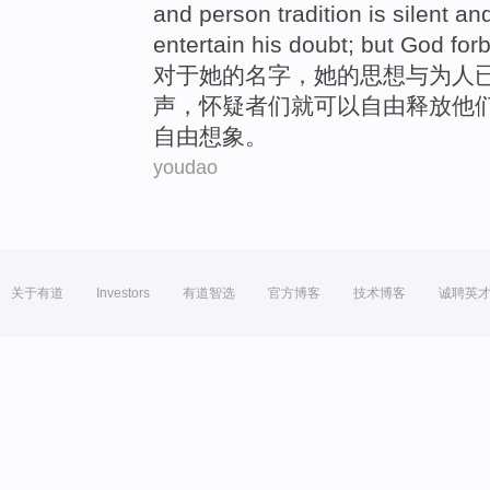
and
person
tradition
is
silent
and
entertain his doubt;
but
God forb
对于
她
的
名字
，她的
思想
与
为人
声
，
怀疑者
们就可以
自由
释放他
自由想象。
youdao
关于有道
Investors
有道智选
官方博客
技术博客
诚聘英