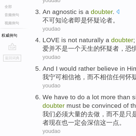
youdao
全部
An agnostic
is a
doubter
.
音频例句
不可知论
者即
是
怀疑论者。
视频例句
youdao
权威例句
LOVE
is not
naturally a
doubter
爱
并
不是一个
天生
的怀疑者，恐
go
youdao
返回词典
top
And
I
would
rather
believe in
Hi
我
宁可
相信
祂
，而不相信
任何
怀
youdao
We
have to
do
a lot more
than
s
doubter
must
be
convinced
of
th
我们
必须
大量
的
去
做
，而
不是
只
者现在也
一定
会
深信这一点
。
youdao