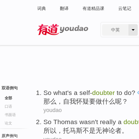
词典
翻译
有道精品课
云笔记
中英
有道 - 网易旗下搜索
双语例句
So
what
's a self-
doubter
to
do
?
全部
那么
，
自我
怀疑要做什么呢？
口语
youdao
书面语
So
Thomas
wasn't
really a
doub
论文
所以
，
托马斯
不是
无神论者
。
原声例句