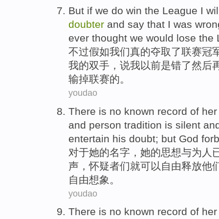
But
if
we
do
win
the
League
I
wil
doubter
and
say
that
I
was
wron
ever
thought
we
would
lose
the
不过
假如
我们
真的
夺取
了
联赛
冠
我
的
双手
，
说
我
以前
是
错了
然后
输
掉联赛的。
youdao
There
is
no
known
record
of
her
and
person
tradition
is
silent
and
entertain his doubt;
but
God forb
对于
她
的
名字
，她的
思想
与
为人
声
，
怀疑者
们就可以
自由
释放他
自由想象。
youdao
There
is
no
known
record
of
her