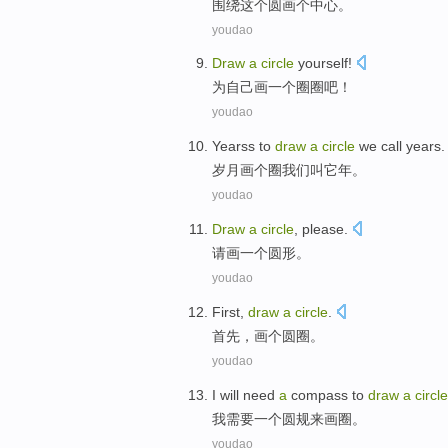
围绕
这个
圆
画
个
中心。
youdao
Draw
a
circle
yourself
!
为
自己
画
一个
圈圈
吧！
youdao
Yearss
to
draw
a
circle
we
call
years
.
岁月
画
个
圈
我们
叫它
年
。
youdao
Draw
a
circle
,
please
.
请
画
一个
圆形
。
youdao
First
,
draw
a
circle
.
首先
，
画
个
圆圈
。
youdao
I
will need
a
compass
to
draw
a
circle
我
需要
一个
圆规
来
画圈
。
youdao