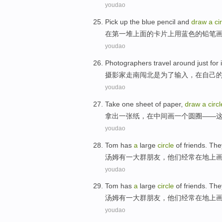
youdao
Pick up the
blue
pencil
and
draw
a
ci
在
第一
堆上面
的
卡片
上
用
蓝色
的铅笔
youdao
Photographers
travel around just
for
摄影家
走南闯北是
为了
输入
，
在
自己
youdao
Take
one sheet
of
paper
,
draw
a
circl
拿出
一张
纸
，
在
中间
画
一个
圆圈
——
youdao
Tom
has
a
large
circle
of
friends
.
The
汤姆
有
一
大
群
朋友
，
他们
经常
在
地上
youdao
Tom
has
a
large
circle
of
friends
.
The
汤姆
有
一
大
群
朋友
，
他们
经常
在
地上
youdao