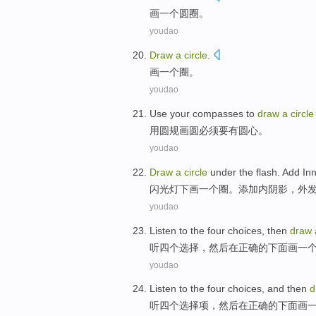
画
一个
圆圈
。
youdao
Draw
a
circle
.
画
一个
圈
。
youdao
Use
your compasses
to
draw
a
circle
用
圆规
画
圆
必须
要
有
圆心。
youdao
Draw
a
circle
under the
flash
.
Add
In
闪光灯
下
画
一个
圈
。
添加
内
阴影
，
外
youdao
Listen to
the
four
choices
,
then
draw
听
四个
选择
，
然后
在
正确
的下面
画
一
youdao
Listen to
the
four
choices
,
and then
d
听
四个
选择项
，
然后
在
正确
的下面
画