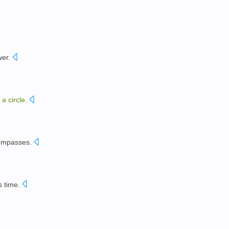
wer
.
a
circle
.
ompasses
.
s
time
.