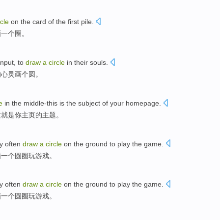
rcle
on
the
card
of
the first
pile
.
画
一个
圈
。
input
, to
draw
a
circle
in
their
souls
.
的
心灵
画
个
圆
。
e
in
the middle-this
is
the
subject
of
your
homepage
.
这
就是
你
主页
的
主题
。
y
often
draw
a
circle
on
the
ground
to play
the
game
.
画
一个
圆圈
玩
游戏
。
y
often
draw
a
circle
on
the
ground
to play
the
game
.
画
一个
圆圈
玩
游戏
。