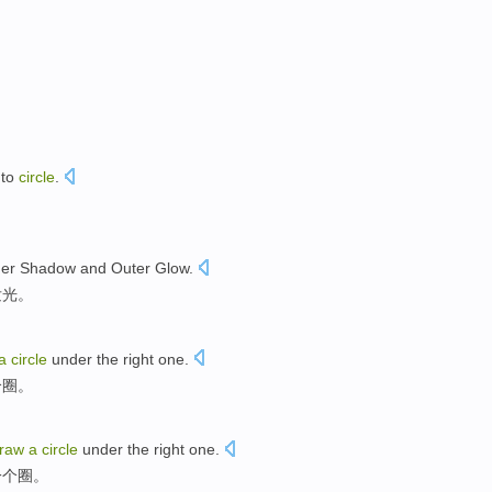
to
circle
.
ner
Shadow
and
Outer
Glow
.
发光
。
a
circle
under the
right one
.
个
圈
。
raw
a
circle
under the
right one
.
一个
圈
。