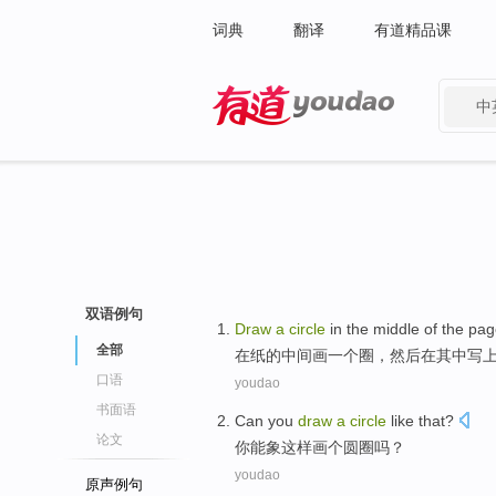
词典
翻译
有道精品课
中
有道 - 网易旗下搜索
双语例句
Draw
a
circle
in
the
middle of the
pag
全部
在
纸
的中间
画
一个
圈
，
然后
在其中写
口语
youdao
书面语
Can
you
draw
a
circle
like
that
?
论文
你
能
象
这样
画
个
圆圈
吗？
youdao
原声例句