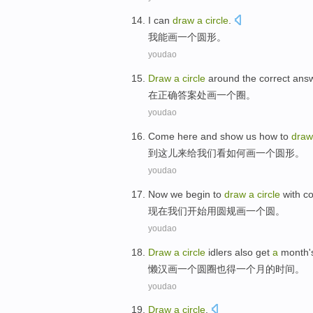
I
can
draw
a
circle
.
我
能
画
一个
圆形
。
youdao
Draw
a
circle
around
the
correct
ans
在
正确
答案
处画
一个
圈
。
youdao
Come
here
and
show
us
how to
draw
到
这儿
来
给
我们
看
如何
画
一个
圆形。
youdao
Now
we
begin to
draw
a
circle
with
c
现在
我们
开始
用
圆规
画
一个
圆
。
youdao
Draw
a
circle
idlers
also
get
a
month
'
懒汉
画
一
个
圆圈
也
得
一个
月
的
时间
。
youdao
Draw
a
circle
.