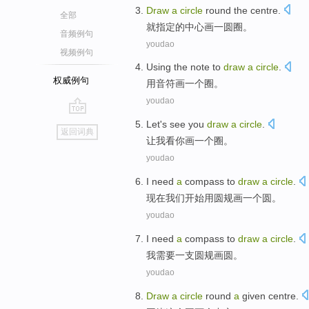
Draw
a
circle
round
the
centre
.
全部
就
指定的
中心
画
一
圆圈
。
音频例句
youdao
视频例句
Using the
note
to
draw
a
circle
.
权威例句
用
音符
画
一个
圈
。
youdao
go
Let's
see
you
draw
a
circle
.
返回词典
top
让
我
看
你
画
一个
圈
。
youdao
I
need
a
compass to
draw
a
circle
.
现在我们开始用
圆规
画
一个圆。
youdao
I
need
a
compass
to
draw
a
circle
.
我
需要
一支
圆规
画
圆。
youdao
Draw
a
circle
round
a
given
centre
.