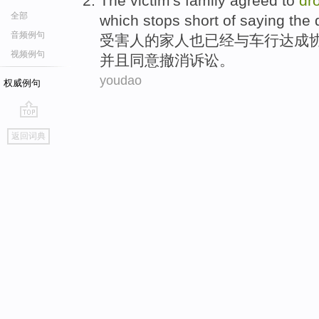
The victim
's
family
agreed to
dr
全部
which
stops
short of saying the
音频例句
受害人
的
家人
也已经与
车行
达成
视频例句
并且
同意
撤消诉讼
。
youdao
权威例句
go
返回词典
top