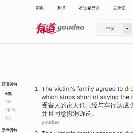
词典
翻译
有道精品课
云笔记
中英
有道 - 网易旗下搜索
双语例句
The victim
's
family
agreed to
dr
全部
which
stops
short of saying the
口语
受害人
的
家人
也已经与
车行
达成
书面语
并且
同意
撤消诉讼
。
论文
youdao
原声例句