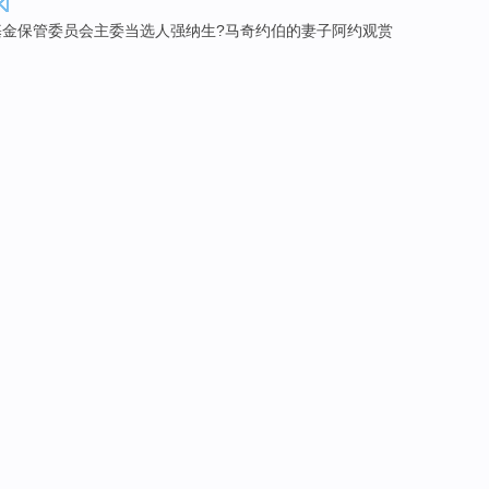
基金
保管委员会
主委
当选人强纳生?马奇约伯的
妻子
阿约
观赏