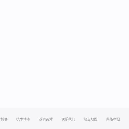
方博客
技术博客
诚聘英才
联系我们
站点地图
网络举报