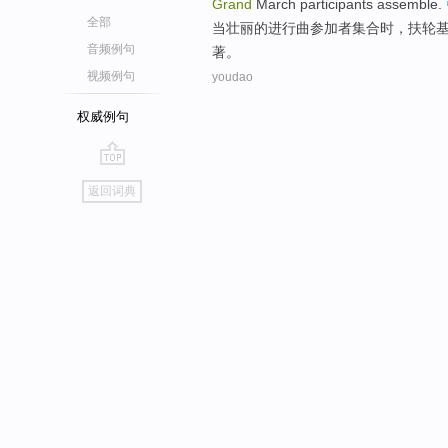
Grand
March
participants
assemble
.
全部
当壮丽的
进行曲
参加者
集合时，
扶轮
音频例句
著。
视频例句
youdao
权威例句
go
返回词典
top