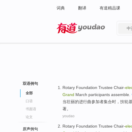
词典
翻译
有道精品课
中
有道 - 网易旗下搜索
双语例句
Rotary
Foundation
Trustee Chair-
ele
全部
Grand
March
participants
assemble
.
口语
当壮丽的
进行曲
参加者
集合时，
扶轮
著。
书面语
youdao
论文
Rotary
Foundation
Trustee Chair-
ele
原声例句