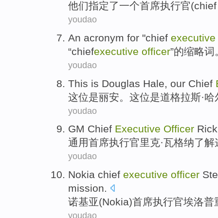
他们
指定了
一个
首席
执行官(chie
youdao
An
acronym
for "
chief
executiv
“
chief
executive
officer
”的缩略词
youdao
This
is
Douglas
Hale
,
our
Chief
这位
是
丽安。这位是道格拉斯·
哈
youdao
GM
Chief
Executive
Officer
Ric
通用
首席
执行官
里克·
瓦格纳
了解
youdao
Nokia
chief
executive
officer
St
mission.
诺基亚
(Nokia)
首席
执行官
埃洛普
youdao