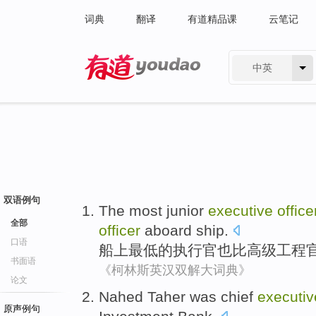
词典
翻译
有道精品课
云笔记
中英
有道 - 网易旗下搜索
双语例句
The most
junior
executive
office
全部
officer
aboard
ship.
口语
船上
最低
的
执行官
也比
高级
工程
书面语
《柯林斯英汉双解大词典》
论文
Nahed Taher
was
chief
executi
原声例句