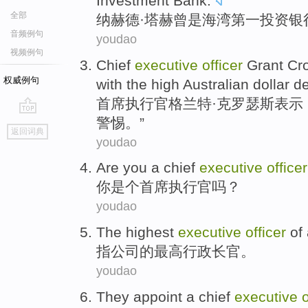
Investment
Bank
.
全部
纳
赫德
·塔赫曾是
海湾
第一
投资
银
音频例句
youdao
视频例句
Chief
executive
officer
Grant Cr
权威例句
with
the
high
Australian dollar
d
首席
执行官
格兰特
·克罗瑟斯
表示
警惕
。”
go
返回词典
top
youdao
Are
you
a
chief
executive
officer
你
是个
首席
执行官
吗？
youdao
The
highest
executive
officer
of
指
公司
的
最高
行政
长官
。
youdao
They
appoint
a
chief
executive
o