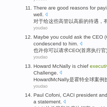
There
are
good
reasons
for
pay
well.
对于
给
这些
高管以
高薪
的待遇，
youdao
Maybe
you
could
ask
the
CEO
(
condescend
to
him
.
也许
你
可以
请求
CEO
(
首席
执行官
youdao
Howard
McNally
is
chief
execut
Challenge
.
Howard
McNally
是
霍特
全球
案例
youdao
Paul
Cofoni
,
CACI
president
an
a statement.