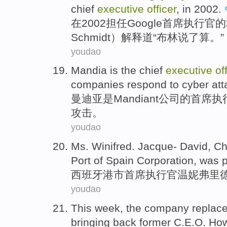
chief
executive
officer
,
in
2002.
在
2002担任Google
首席
执行官
的
Schmidt）
解释道
“布林说了算。”
youdao
Mandia
is
the
chief
executive
of
companies
respond to
cyber
att
曼迪
亚
是
Mandiant
公司
的
首席
执
攻击
。
youdao
Ms.
Winifred
. Jacque
-
David
,
Ch
Port of Spain Corporation, was 
西班牙港
市
首席
执行官
温妮弗里德
youdao
This week
,
the company
replac
bringing back
former
C.E.O.
Ho