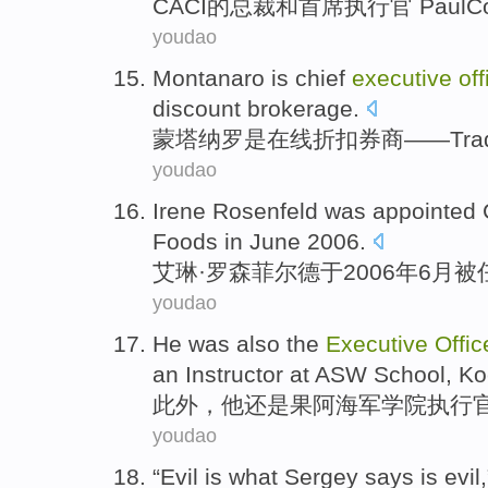
CACI
的
总裁
和
首席
执行官
Paul
C
youdao
Montanaro
is
chief
executive
off
discount
brokerage
.
蒙塔纳罗
是
在线
折扣
券商
——
Tr
youdao
Irene
Rosenfeld
was
appointed
Foods
in
June
2006.
艾琳
·
罗森
菲尔德于2006年
6月
被
youdao
He
was also
the
Executive
Offic
an
Instructor
at
ASW
School
,
Ko
此外，
他
还是
果阿
海军
学院
执行
youdao
“Evil is what Sergey says is evil