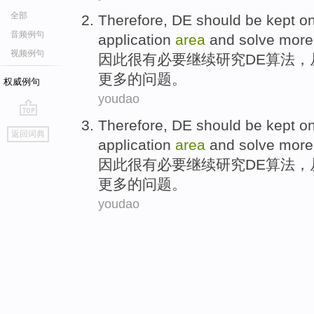
全部
Therefore
,
DE
should
be
kept o
音频例句
application
area
and
solve
more
视频例句
因此
很有
必要
继续
研究
DE
算法，
更多
的问题。
权威例句
youdao
Therefore
,
DE
should
be
kept o
go
返回词典
top
application
area
and
solve
more
因此
很有
必要
继续
研究
DE
算法，
更多
的问题。
youdao