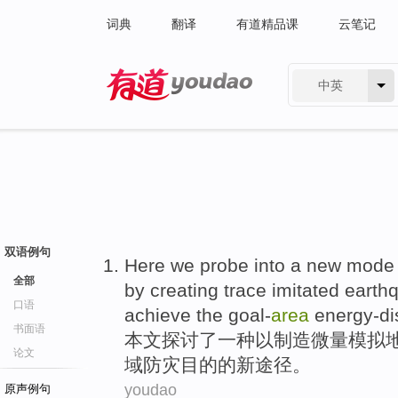
词典
翻译
有道精品课
云笔记
中英
有道 - 网易旗下搜索
双语例句
Here we
probe into
a
new
mod
全部
by
creating
trace
imitated
earth
口语
achieve
the goal-
area
energy-dis
书面语
本文
探讨
了
一种
以
制造
微量
模拟
论文
域
防灾目的的
新
途径。
youdao
原声例句