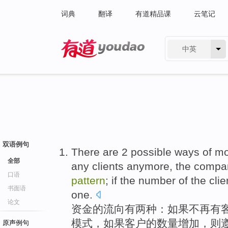
词典
翻译
有道精品课
云笔记
中英
有道 - 网易旗下搜索
双语例句
There
are
2
possible ways
of
mo
全部
any
clients
anymore,
the compa
口语
pattern
; if the
number
of
the cli
书面语
one
.
论文
资金
的
流向
有
两
种
：
如果
不再
有
模式
，如果客户的
数量
增加
，
则
原声例句