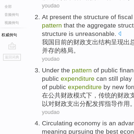
youdao
全部
音频例句
At present
the
structure
of
fiscal
视频例句
pattern
that the
aggregate
struc
structure
is unreasonable
.
权威例句
我国
目前
的
财政
支出
结构
呈现出
并存
的
格局
。
go
返回词典
youdao
top
Under
the
pattern
of
public
fina
public
expenditure
can
still
play
of
public
expenditure
by
new
fo
在
公共
财政
模式
下
，
传统
的
财政
以
对
财政支出
分配
发挥
指导
作用
youdao
Circulating
economy
is
an adva
meaning
pursuing
the
best
econo