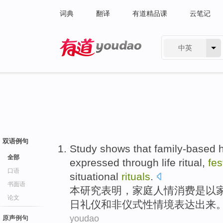
词典
翻译
有道精品课
云笔记
中英
有道 - 网易旗下搜索
双语例句
Study
shows that
family-based
全部
expressed
through
life
ritual
,
fes
口语
situational
rituals
.
书面语
本研究
表明
，
家庭
人情
消费
是以
论文
日
礼仪
和
非仪式性情境表达出来
youdao
原声例句