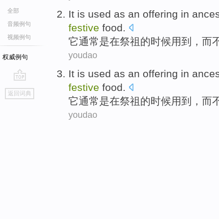
全部
It
is
used as an offering
in
ances
音频例句
festive
food
.
视频例句
它
通常
是
在
祭祖
的
时候用到，
而
youdao
权威例句
It
is
used as an offering
in
ances
festive
food
.
go
返回词典
top
它
通常
是
在
祭祖
的
时候用到，
而
youdao