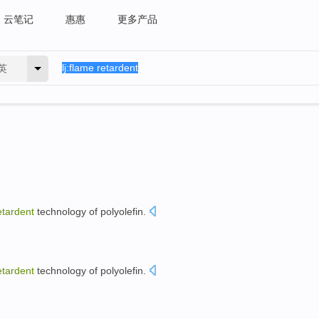
云笔记
惠惠
更多产品
英
etardent
technology
of
polyolefin
.
etardent
technology
of
polyolefin
.