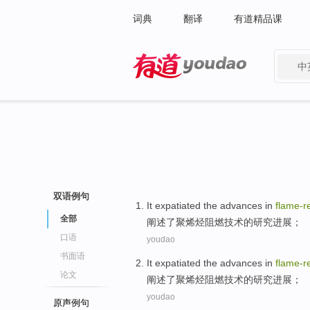
词典
翻译
有道精品课
中
有道 - 网易旗下搜索
双语例句
It expatiated
the
advances
in
flame-
r
全部
阐述
了聚烯烃阻燃
技术
的
研究
进展
；
口语
youdao
书面语
It expatiated
the
advances
in
flame-
r
论文
阐述
了聚烯烃阻燃
技术
的
研究
进展
；
youdao
原声例句