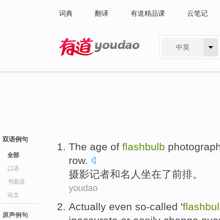
词典
翻译
有道精品课
云笔记
中英
有道 - 网易旗下搜索
双语例句
The age of
flashbulb
photograp
全部
row.
口语
摄影
记者
和
名人
坐在了
前排
。
书面语
youdao
论文
Actually even
so-called '
flashbu
原声例句