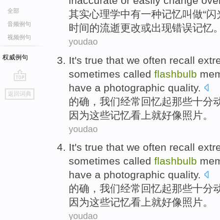
inaccurate
or
easily
change
ove
全部
其实
心理学中有一种
记忆
叫做“
闪
音频例句
时间
的流逝
更改
或
出现
错误
记忆
视频例句
youdao
权威例句
It's true
that
we
often
recall
extr
sometimes
called
flashbulb
mem
have a
photographic
quality.
go
返回词典
top
的确
，
我们
经常
回忆起
那些十分
因为
这些
记忆
看上就
好像
照片
。
youdao
It's true
that
we
often
recall
extr
sometimes
called
flashbulb
mem
have a
photographic
quality.
的确
，
我们
经常
回忆起
那些十分
因为
这些
记忆
看上就
好像
照片
。
youdao