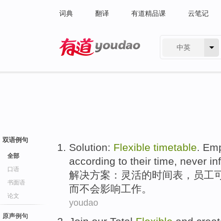
词典
翻译
有道精品课
云笔记
中英
有道 - 网易旗下搜索
双语例句
Solution
:
Flexible
timetable
.
Emp
全部
according to
their
time
,
never
in
口语
解决方案
：
灵活
的
时间表
，
员工
书面语
而不会
影响
工作
。
论文
youdao
原声例句