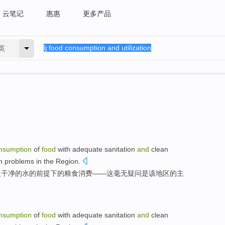
云笔记
惠惠
更多产品
英
nsumption
of
food
with adequate
sanitation
and
clean
n
problems
in
the
Region
.
及
干净
的
水
的前提下
的
粮食
消费
——
这
毫无疑问是
该
地区的
主
nsumption
of
food
with adequate
sanitation
and
clean