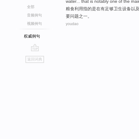
water
...
that
is notably
one
of
the
mai
全部
粮食
利用
指
的
是
在
有
足够
卫生
设备
以
音频例句
要
问题
之一
。
视频例句
youdao
权威例句
go
返回词典
top