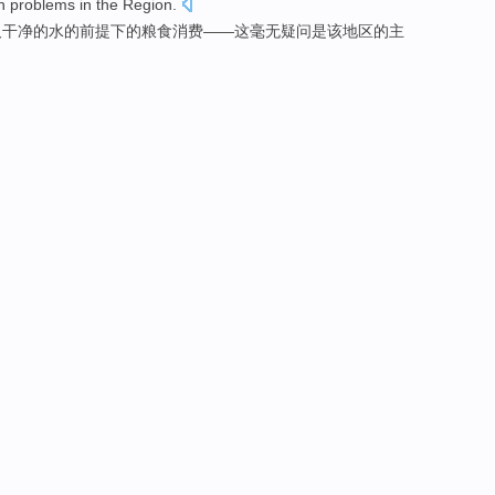
n
problems
in
the
Region
.
及
干净
的
水
的前提下
的
粮食
消费
——
这
毫无疑问是
该
地区的
主