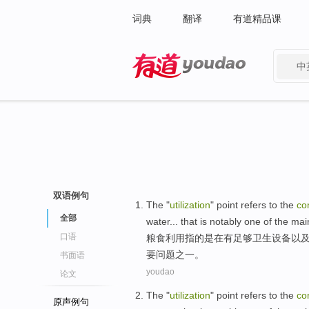
词典
翻译
有道精品课
中
有道 - 网易旗下搜索
双语例句
The "
utilization
" point
refers
to the
co
全部
water
...
that
is notably
one
of
the
mai
口语
粮食
利用
指
的
是
在
有
足够
卫生
设备
以
要
问题
之一
。
书面语
youdao
论文
The "
utilization
" point
refers
to the
co
原声例句