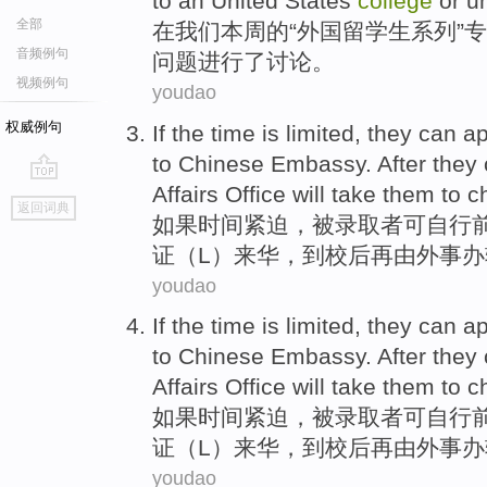
to
an United States
college
or
un
全部
在
我们
本周
的“
外国
留学生
系列
”
音频例句
问题进行了
讨论
。
视频例句
youdao
权威例句
If
the
time
is limited
,
they
can
ap
to
Chinese
Embassy.
After
they
Affairs
Office
will take them to
c
go
返回词典
top
如果
时间
紧迫
，
被录取者
可
自行
证
（
L
）来华，到校
后
再由
外事
办
youdao
If
the
time
is limited
,
they
can
ap
to
Chinese
Embassy.
After
they
Affairs
Office
will take them to
c
如果
时间
紧迫
，
被录取者
可
自行
证
（
L
）来华，到校
后
再由
外事
办
youdao