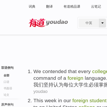
词典
翻译
有道精品课
云笔记
中英
有道 - 网易旗下搜索
双语例句
We
contended
that
every
colle
全部
command of
a
foreign
language
口语
我们
坚持
认为
每位
大学生
必须
掌
书面语
youdao
论文
This week
in
our
foreign
student
原声例句