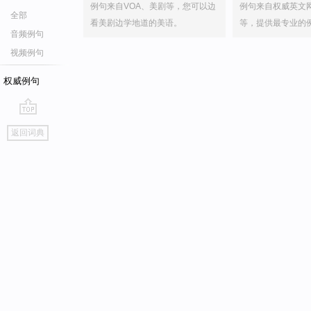
例句来自VOA、美剧等，您可以边
例句来自权威英文
全部
看美剧边学地道的美语。
等，提供最专业的
音频例句
视频例句
权威例句
go
返回词典
top