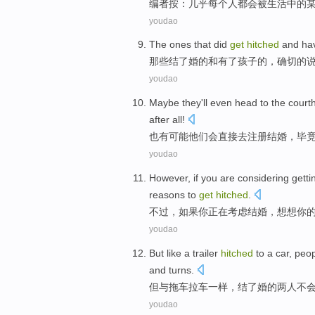
编者按
：
几乎
每个人
都会
被生活
中的
youdao
The ones that
did
get
hitched
and
ha
那些
结
了婚
的
和
有了
孩子
的，确切的
youdao
Maybe
they
'll
even head to the cour
after all
!
也有
可能
他们
会
直接去注册结婚，毕
youdao
However
,
if
you
are considering
getti
reasons to
get
hitched
.
不过
，
如果
你
正在
考虑
结婚
，
想
想你
youdao
But
like
a trailer
hitched
to a car,
peo
and
turns
.
但
与
拖车
拉车
一样，结了婚的两
人
不
youdao