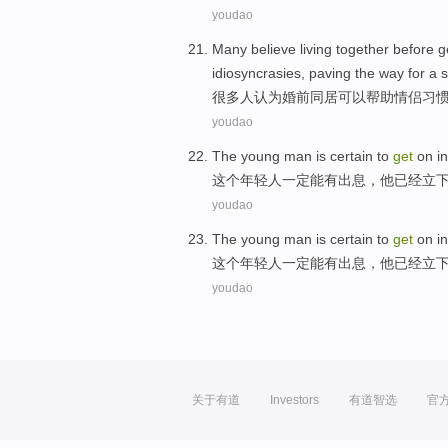
youdao
Many
believe
living together before g
idiosyncrasies, paving the way for a
很多人
认为
婚前同居
可以帮助
情侣
习
youdao
The
young man
is
certain
to
get
on in
这个
年轻人
一定
能
有出息，
他
已经
立
youdao
The
young man
is
certain
to
get
on in
这个
年轻人
一定
能
有出息，
他
已经
立
youdao
关于有道
Investors
有道智选
官