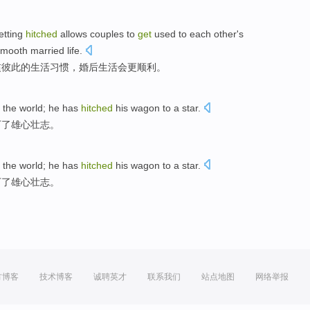
etting
hitched
allows
couples
to
get
used
to
each other
's
smooth
married
life
.
惯
彼此
的
生活习惯，
婚后
生活会
更
顺利
。
 the world;
he
has
hitched
his wagon to
a star.
下了雄心壮志。
 the world;
he
has
hitched
his wagon to
a star.
下了雄心壮志。
方博客
技术博客
诚聘英才
联系我们
站点地图
网络举报