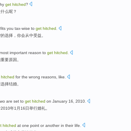
hy
get
hitched
?
做什么呢？
fits
you
tax-wise to
get
hitched
.
智的选择，
你
会从中
受益
。
most important
reason
to
get
hitched
.
的
重要
原因
。
t
hitched
for
the
wrong
reasons
, like.
因选择
结婚
。
two
are
set
to
get
hitched
on
January
16
, 2010.
2010年
1
月
16
日举行婚礼。
et
hitched
at one
point
or
another
in
their
life
.