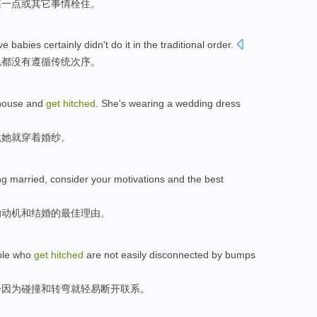
某
一点
或
其它
事情栓住。
ve
babies
certainly
didn't do
it
in the
traditional
order
.
说都
没有
遵循传统次序。
thouse and
get
hitched
.
She
's
wearing a
wedding
dress
竟
她
就
穿着
婚纱
。
ng
married
,
consider your
motivations
and
the
best
的
动机
和
结婚
的
最佳
理由
。
ple who
get
hitched
are not
easily
disconnected
by bumps
会
因为
碰撞
和
转弯
就轻易
断开联系
。