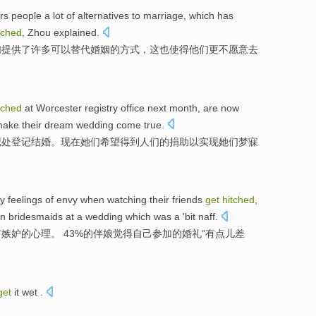
rs
people
a
lot
of
alternatives
to
marriage
,
which
has
tched
,
Zhou
explained
.
们
提供
了
许多
可以
替代
婚姻
的
方式，
这
也
使得
他们
更
不
愿意
去
tched
at
Worcester
registry office
next
month
,
are now
make
their
dream
wedding
come true.
记处
登记
结婚
。
现在
她们
希望
得到
人们
的捐助
以
实现
她们
梦寐
y
feelings
of
envy
when
watching
their
friends
get
hitched
,
 bridesmaids at a
wedding
which was a '
bit
naff.
有
嫉妒
的
心理。 43%的伴娘觉得自己参加的
婚礼
“
有点儿
差
get
it
wet
.