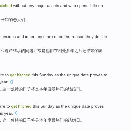
hitched
without any major
assets
and
who
spend little on
零开销的恋人们。
pensions
and
inheritance
are
often
the
reason
they
decide
金
和
遗产继承
的问题
经常
是
他们
在
相处
多年
之后
还
结婚
的
原
re
to
get
hitched
this
Sunday
as
the
unique
date
proves to
year
.
，
这
一
独特
的
日子
将
是
本
年度
最
热门
的结婚日
。
are
to
get
hitched
this
Sunday as
the unique
date
proves
is
year
.
，
这
一
独特
的
日子
将
是
本年度
最
热门
的结婚日
。