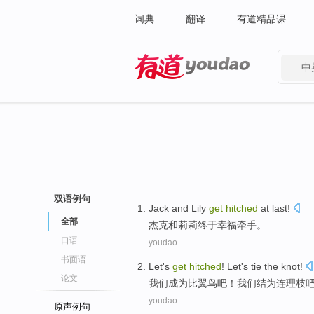
词典
翻译
有道精品课
中
有道 - 网易旗下搜索
双语例句
Jack
and
Lily
get
hitched
at last!
全部
杰克
和
莉莉
终于幸福牵手。
口语
youdao
书面语
Let
's
get
hitched
!
Let's tie the knot
!
论文
我们
成为
比翼鸟
吧！我们
结为
连理枝
youdao
原声例句