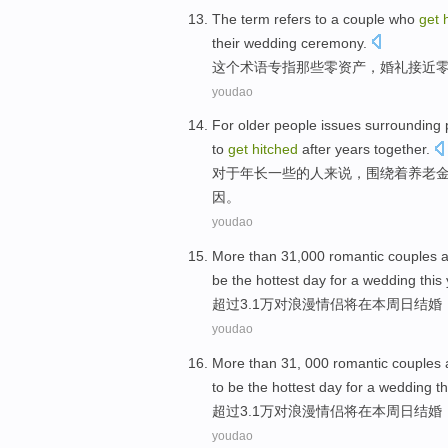
The
term
refers
to a couple
who
get
their
wedding ceremony
.
这个
术语
专指
那些
零
资产
，婚礼
接近
youdao
For
older
people
issues surrounding
to
get
hitched
after
years
together.
对于
年长一些
的
人来说
，
围绕
着
养老
因
。
youdao
More than
31,000
romantic
couples
a
be
the hottest
day
for
a
wedding
this
超过
3.1万对
浪漫
情侣
将
在
本周日
结婚
youdao
More than
31, 000
romantic
couples
to
be
the hottest
day
for
a
wedding
th
超过
3.1万对
浪漫
情侣
将
在
本周日
结婚
youdao