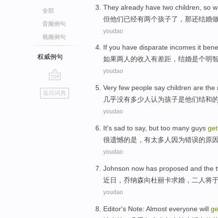
They
already
have
two
children
,
so w
全部
但他们
已经
有
两个
孩子
了，
那
还
结婚
音频例句
youdao
视频例句
If
you
have
disparate
incomes
it
bene
权威例句
如果
两
人的
收入
有
差距，
结婚
是个明
youdao
go
Very few
people
say
children
are
the
返回词典
top
几乎
没有多少
人
认为
孩子
是
他们结和
youdao
It's sad
to say, but
too
many guys
ge
很
遗憾的是，
有太
多人
因为
错误
的原
youdao
Johnson now has
proposed
and
the 
近日
，乔纳森
向
杜丽
卡
求婚
，
二
人
将
于
youdao
Editor
's Note:
Almost
everyone
will
g