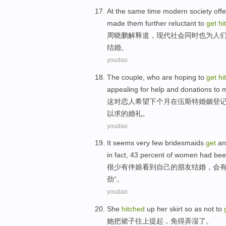
At
the same time
modern
society
offe
made
them
further
reluctant to
get
hi
周晓鹏
解释道
，
现代
社会
同时
也为
人
结婚
。
youdao
The
couple
, who are
hoping to
get
hi
appealing
for
help and
donations
to
这
对恋人
希望
下个
月
在
伍斯特婚姻
登
以求
的婚礼。
youdao
It seems
very few
bridesmaids
get
an
in fact, 43 percent
of
women had been
很少
有
伴娘
看到
自己
的
朋友
结婚
，
会
劲”。
youdao
She
hitched
up
her
skirt
so as not
to
她
把
裙子
往上
提起，免得
弄
湿了
。