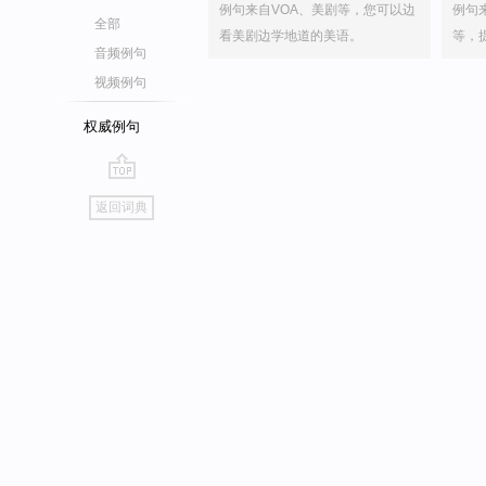
例句来自VOA、美剧等，您可以边
例句
全部
看美剧边学地道的美语。
等，
音频例句
视频例句
权威例句
go
返回词典
top