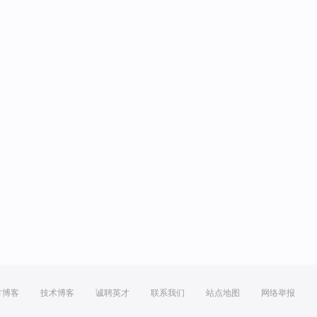
方博客
技术博客
诚聘英才
联系我们
站点地图
网络举报