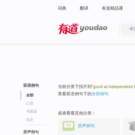
词典
翻译
有道精品课
中
有道 - 网易旗下搜索
双语例句
当前分类下找不到"
good at independent t
查看双语例句下的
全部例句
全部
口语
书面语
或者看看其他分类：
论文
原声例句
原声例句