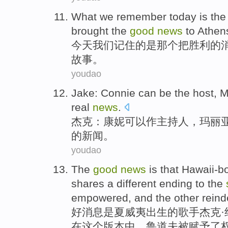
What
we
remember
today
is
th
brought
the
good
news
to
Athen
今天
我们
记住
的
是
那个
把
胜利
的
故事
。
youdao
Jake
:
Connie
can be
the host
,
M
real
news
.
杰克
：
康
妮可以作
主持人
，
玛丽
的新闻。
youdao
The
good
news
is
that
Hawaii-b
shares
a
different
ending
to the
empowered
,
and
the
other
reind
好消息
是
夏威夷出生
的歌手
杰克
·
在
这个
版本中，鲁道夫
被赋予了