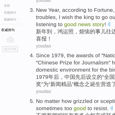
youdao
全部
New Year
,
according
to
Fortune
音频例句
troubles
, I
wish
the king
to go ou
视频例句
listening to
good
news
story
!
权威例句
新年
到
，
鸿运照
，
烦恼
的
事儿
往
喜报！
youdao
go
返回词典
top
Since 1979,
the
awards
of
"
Nati
"
Chinese
Prize for
Journalism
"
h
domestic
environment
for
the
bi
1979年后，
中国
先后设立
的
“
全国
奖
”
为
“新闻
精品
”概念
之诞生
营造
youdao
No matter
how grizzled
or
scepti
sometimes
too
good
to
resist
.