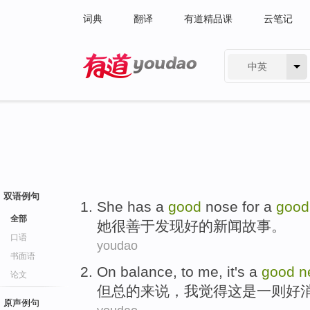
词典
翻译
有道精品课
云笔记
中英
有道 - 网易旗下搜索
双语例句
She
has a
good
nose for a
good
全部
她
很
善于
发现好的
新闻
故事。
口语
youdao
书面语
On balance
, to
me
,
it
's
a
good
n
论文
但
总的
来说，
我
觉得
这
是
一则
好
原声例句