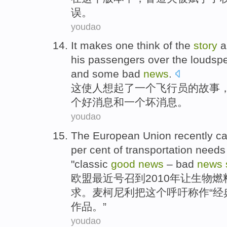
误。
youdao
It
makes
one
think
of
the
story
a
his
passengers
over the
loudsp
and
some
bad
news
.
这
使
人
想起
了
一个
飞行员
的
故事
个
好消息
和
一
个坏
消息
。
youdao
The European Union
recently
ca
per cent
of
transportation
needs
"
classic
good
news
–
bad
news
欧盟
最近
号召
到
2010年让生物
燃
求
。
麦柯
尼利把
这个
呼吁称作“
经
作品。”
youdao