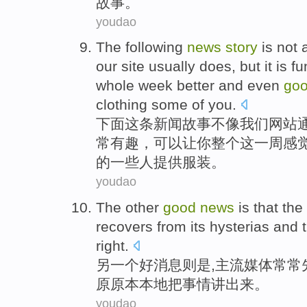
故事
。
youdao
The following
news
story
is not
our
site
usually does
,
but
it
is f
whole
week
better
and
even
go
clothing
some
of
you
.
下面
这条新闻
故事
不
像
我们
网站
常
有趣，
可以
让
你
整个这
一周
感
的
一些人
提供
服装
。
youdao
The other
good
news
is
that
the
recovers from its
hysterias
and t
right
.
另
一个
好消息则
是
,
主流
媒体
常常
原原本本
地把事情讲出来。
youdao