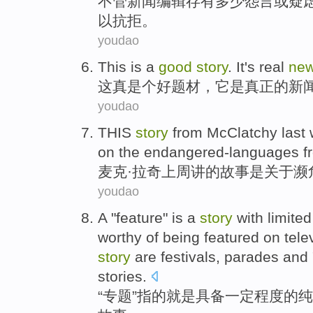
不管
新闻
编辑
存有
多少
怨言
或
疑
以抗拒。
youdao
This
is a
good
story
.
It
's
real
ne
这
真是
个
好
题材
，
它
是
真正
的新
youdao
THIS
story
from McClatchy
last
on
the
endangered-languages fr
麦克·
拉
奇
上周
讲
的
故事
是
关于
濒
youdao
A "feature"
is
a
story
with limite
worthy
of being
featured
on
tele
story
are festivals, parades
and
stories.
“
专题
”指
的
就是
具备一定程度的
纯