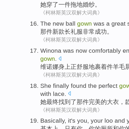
她
穿
了一
件
拖地
婚纱。
《柯林斯英汉双解大词典》
The
new ball
gown
was
a great
那
件
新款
长礼服
非常
成功。
《柯林斯英汉双解大词典》
Winona
was now
comfortably
en
gown
.
维诺
娜
身上正
舒服地
裹着
件羊毛
《柯林斯英汉双解大词典》
She
finally
found
the perfect
go
with lace
.
她
最终
找到
了
那
件完美的
大衣
，
《柯林斯英汉双解大词典》
Basically
,
it's
you
,
your
loo
and
y
基本上
，
只有
你
、
你
的
厕所
和
你