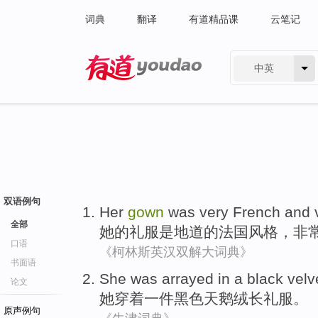
词典
翻译
有道精品课
云笔记
中英
有道 - 网易旗下搜索
双语例句
Her
gown
was
very
French
and
全部
她
的
礼服
是
地道
的
法国风格
，
非
口语
《柯林斯英汉双解大词典》
书面语
She
was arrayed in
a
black
velv
论文
她
穿着
一件
黑色
天鹅绒
长礼服
。
原声例句