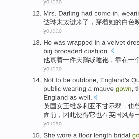
youdao
Mrs. Darling
had
come in
,
weari
达琳
太太
进来
了，
穿着
她
的
白色
youdao
He
was wrapped
in
a
velvet
dre
big
brocaded
cushion.
他
裹
着
一
件
天鹅绒
睡袍
，
靠在
一
youdao
Not
to
be outdone
,
England
's Q
public
wearing
a mauve
gown
,
t
England as well.
英国
女王
维多利亚
不
甘
示弱
，
也
面前，
因此
使得
它
也在英国
风靡
youdao
She
wore
a
floor length bridal
g