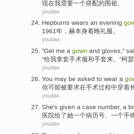
现在我
需要
一个
搭配
的
围裙
。
youdao
Hepburns
wears an
evening
go
1961年，
赫本
身着晚礼服。
youdao
"
Get
me
a
gown
and
gloves
,"
sa
“
给
我
拿
套
手术服
和
手套
来。”柯
youdao
You
may
be
asked to
wear a
go
你
可能
被
要求
在
手术
过程中
穿着
youdao
She
's
given
a
case
number
, a
b
医院
给了
她
一
个
病历
号
、一个
手
youdao