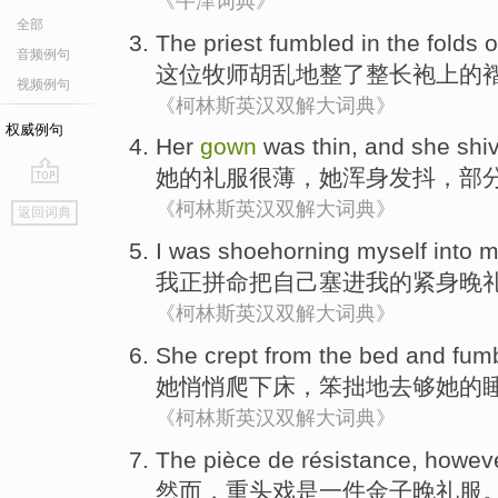
《牛津词典》
全部
The priest
fumbled
in the
folds
o
音频例句
这位
牧师
胡乱
地整了整长袍上的
视频例句
《柯林斯英汉双解大词典》
权威例句
Her
gown
was
thin
, and
she
shi
她
的
礼服
很
薄
，
她
浑身发抖
，
部
go
《柯林斯英汉双解大词典》
返回词典
top
I
was shoehorning
myself
into
m
我
正
拼命把
自己
塞
进
我
的紧身晚
《柯林斯英汉双解大词典》
She
crept
from
the bed
and
fum
她
悄悄
爬
下
床，
笨拙地去
够她的
《柯林斯英汉双解大词典》
The pièce de résistance,
howev
然而
，重头戏
是
一
件
金子
晚礼服