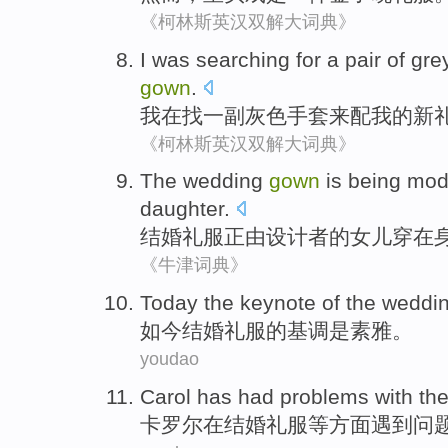
《柯林斯英汉双解大词典》
I
was
searching for
a
pair of
gre
gown
.
我
在
找
一
副
灰色
手套
来
配
我
的
新
《柯林斯英汉双解大词典》
The
wedding
gown
is being
mod
daughter
.
结婚
礼服
正
由
设计者
的
女儿
穿在
《牛津词典》
Today
the
keynote
of
the
weddi
如今
结婚
礼服
的
基调
是
素雅
。
youdao
Carol has had
problems
with th
卡罗尔
在
结婚
礼服
等方面遇到
问