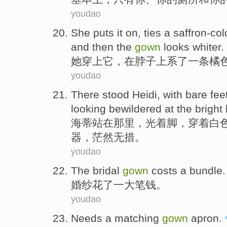
youdao
She
puts
it
on,
ties
a
saffron-co
and then the
gown
looks
whiter
.
她
穿上
它
，在
脖子
上
系
了一
条橘
youdao
There stood
Heidi
,
with bare
fee
looking
bewildered
at
the
bright
海蒂
站在
那里
，
光
着脚，
穿着
白
器，
茫然无措
。
youdao
The
bridal
gown
costs
a
bundle
.
婚纱
花
了一
大笔钱
。
youdao
Needs
a
matching
gown
apron
.