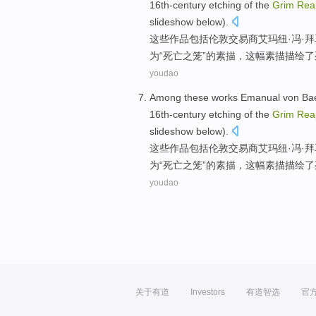
16
th-century
etching
of
the
Grim
Rea
slideshow below
).
这些
作品
包括
伦敦
交易商
艾玛纽·
冯
·
拜
为“
死亡之
笼
”的
素描
，
这
幅素描描绘了
youdao
Among
these
works
Emanual von
Ba
16
th-century
etching
of
the
Grim
Rea
slideshow below
).
这些
作品
包括
伦敦
交易商
艾玛纽·
冯
·
拜
为“
死亡之
笼
”的
素描
，
这
幅素描描绘了
youdao
关于有道
Investors
有道智选
官