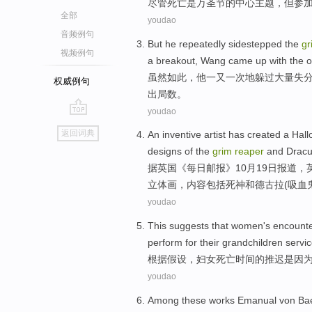
尽管
死亡
是
万圣节
的
中心
主题
，但参
全部
youdao
音频例句
But
he
repeatedly
sidestepped
the
g
视频例句
a
breakout
,
Wang
came up with
the
o
虽然如此，
他
一
又一
次
地躲过大量
失
权威例句
出局
数。
youdao
go
返回词典
An inventive
artist
has created
a
Hall
top
designs
of the
grim
reaper
and
Dracu
据英国《每日邮报》10月19日报道，
立体画，
内容包括
死神
和
德古拉(
吸血
youdao
This suggests
that
women
's encount
perform for
their
grandchildren
servi
根据
假设，
妇女
死亡时间
的
推迟
是因
youdao
Among
these
works
Emanual von
Ba