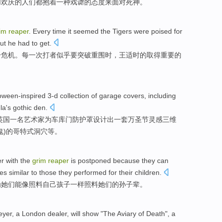
加
欢庆
的人们都抱着
一种
戏谑
的
态度来
面对
死神
。
rim
reaper
.
Every
time
it
seemed
the Tigers were poised for
ut
he had to
get
.
分
危机。
每
一次打者
似乎
要
突破
重围时，
王
适时
的
取得
重要的
oween-inspired
3-d
collection
of
garage
covers,
including
la
's
gothic
den
.
英国
一
名
艺术家
为
车库门
防护罩
设计
出一套万圣节灵感三
维
鬼
)
的
哥特式
洞穴
等。
er with
the
grim
reaper
is
postponed
because
they
can
ces
similar
to those
they
performed for their
children
.
为
她们
能
像照料
自己
孩子
一样
照料
她们
的
孙子辈
。
eyer
, a
London
dealer
, will show "The
Aviary
of
Death
",
a