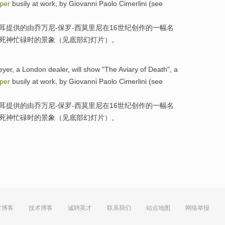
per
busily
at
work,
by
Giovanni
Paolo Cimerlini (
see
耳提供
的
由
乔万尼-保罗-西
莫里尼
在
16
世纪
创作的
一
幅名
死神
忙碌
时的景象（
见
底部幻灯片）。
eyer
, a
London
dealer
, will show "The
Aviary
of
Death
",
a
per
busily
at
work,
by
Giovanni
Paolo Cimerlini (
see
耳提供
的
由
乔万尼-保罗-西
莫里尼
在
16
世纪
创作的
一
幅名
死神
忙碌
时的景象（
见
底部幻灯片）。
方博客
技术博客
诚聘英才
联系我们
站点地图
网络举报