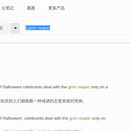
云笔记
惠惠
更多产品
英
f
Halloween
celebrants
deal
with the
grim
reaper
only
on
a
加
欢庆
的人们都抱着
一种
戏谑
的
态度来
面对
死神
。
f
Halloween
,
celebrants
deal
with the
grim
reaper
only
on