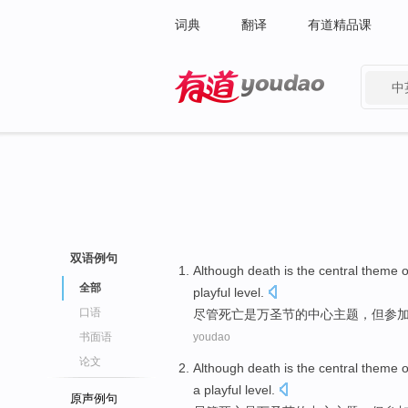
词典
翻译
有道精品课
中
有道 - 网易旗下搜索
双语例句
Although
death
is
the
central
theme
o
全部
playful level
.
口语
尽管
死亡
是
万圣节
的
中心
主题
，但参
书面语
youdao
论文
Although
death
is
the
central
theme
o
a
playful level
.
原声例句