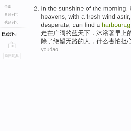
全部
In
the
sunshine
of
the
morning
,
音频例句
heavens
, with a
fresh
wind
astir
视频例句
desperate
, can find
a
harbourag
走
在
广阔
的
蓝天
下，沐浴著
早上
权威例句
除了
绝望
无路的人，
什么
害怕担
youdao
go
返回词典
top