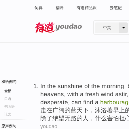
词典
翻译
有道精品课
云笔记
中英
有道 - 网易旗下搜索
双语例句
In
the
sunshine
of
the
morning
,
全部
heavens
, with a
fresh
wind
astir
口语
desperate
, can find
a
harbourag
书面语
走
在
广阔
的
蓝天
下，沐浴著
早上
论文
除了
绝望
无路的人，
什么
害怕担
youdao
原声例句